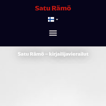
Satu Rämö
Satu Rämö – kirjailijavierailut