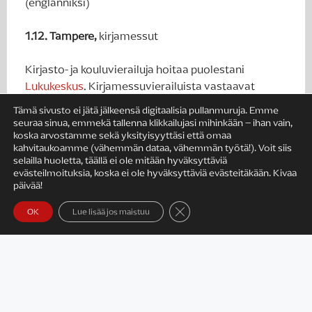
(englanniksi)
1.12. Tampere,
kirjamessut
Kirjasto- ja kouluvierailuja hoitaa puolestani
Lukukeskus
. Kirjamessuvierailuista vastaavat
messujärjestäjät ja kustantajat. Teen myös
Tämä sivusto ei jätä jälkeensä digitaalisia pullanmuruja. Emme
kirjakauppavierailuja. Jos haluat minut vierailulle,
seuraa sinua, emmekä tallenna klikkailujasi mihinkään – ihan vain,
ota yhteyttä!
koska arvostamme sekä yksityisyyttäsi että omaa
kahvitaukoamme (vähemmän dataa, vähemmän työtä!). Voit siis
selailla huoletta, täällä ei ole mitään hyväksyttäviä
evästeilmoituksia, koska ei ole hyväksyttäviä evästeitäkään. Kivaa
päivää!
EDELLINEN
SEURAAVA
Mitä lukea kesällä? Kirjasuosituksia eri tilanteisiin
Listasin sinulle 20 kirjavinkkiä + muhkea alennus
Sulje evästebanneri
OK
Lue lisää jos maistuu
Nämäkin voisivat kiinnostaa!
HYVINVOINTI