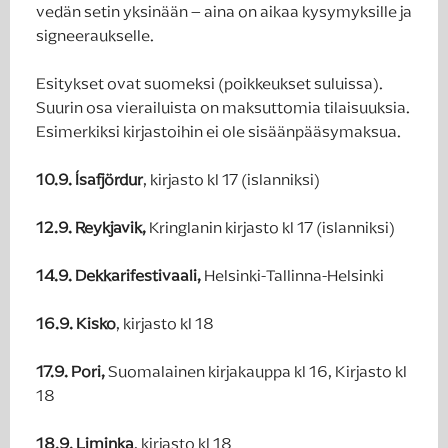
vedän setin yksinään – aina on aikaa kysymyksille ja
signeeraukselle.
Esitykset ovat suomeksi (poikkeukset suluissa).
Suurin osa vierailuista on maksuttomia tilaisuuksia.
Esimerkiksi kirjastoihin ei ole sisäänpääsymaksua.
10.9. Ísafjördur
, kirjasto kl 17 (islanniksi)
12.9. Reykjavik,
Kringlanin kirjasto kl 17 (islanniksi)
14.9. Dekkarifestivaali,
Helsinki-Tallinna-Helsinki
16.9. Kisko
, kirjasto kl 18
17.9. Pori,
Suomalainen kirjakauppa kl 16, Kirjasto kl
18
18.9. Liminka
, kirjasto kl 18