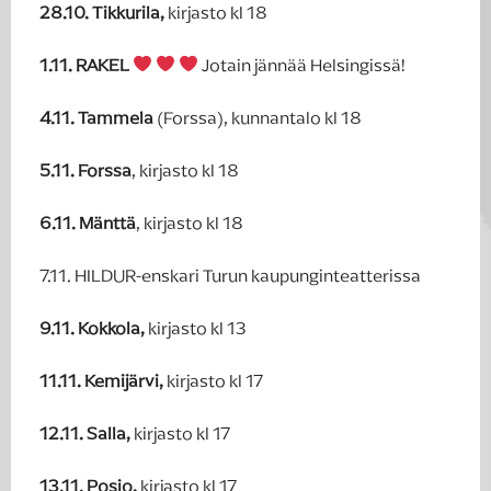
28.10. Tikkurila,
kirjasto kl 18
1.11. RAKEL
Jotain jännää Helsingissä!
4.11. Tammela
(Forssa), kunnantalo kl 18
5.11. Forssa
, kirjasto kl 18
6.11. Mänttä
, kirjasto kl 18
7.11. HILDUR-enskari Turun kaupunginteatterissa
9.11. Kokkola,
kirjasto kl 13
11.11. Kemijärvi,
kirjasto kl 17
12.11. Salla,
kirjasto kl 17
13.11. Posio,
kirjasto kl 17