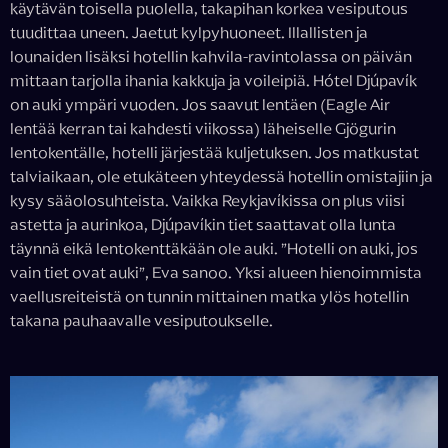
käytävän toisella puolella, takapihan korkea vesiputous
tuudittaa uneen. Jaetut kylpyhuoneet. Illallisten ja
lounaiden lisäksi hotellin kahvila-ravintolassa on päivän
mittaan tarjolla ihania kakkuja ja voileipiä. Hótel Djúpavík
on auki ympäri vuoden. Jos saavut lentäen (Eagle Air
lentää kerran tai kahdesti viikossa) läheiselle Gjögurin
lentokentälle, hotelli järjestää kuljetuksen. Jos matkustat
talviaikaan, ole etukäteen yhteydessä hotellin omistajiin ja
kysy sääolosuhteista. Vaikka Reykjavíkissa on plus viisi
astetta ja aurinkoa, Djúpavíkin tiet saattavat olla lunta
täynnä eikä lentokenttäkään ole auki. ”Hotelli on auki, jos
vain tiet ovat auki”, Eva sanoo. Yksi alueen hienoimmista
vaellusreiteistä on tunnin mittainen matka ylös hotellin
takana pauhaavalle vesiputoukselle.