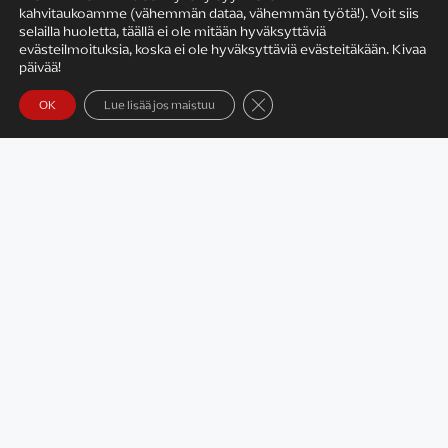
kahvitaukoamme (vähemmän dataa, vähemmän työtä!). Voit siis
selailla huoletta, täällä ei ole mitään hyväksyttäviä
evästeilmoituksia, koska ei ole hyväksyttäviä evästeitäkään. Kivaa
päivää!
Sulje evästebanneri
OK
Lue lisää jos maistuu
Kylän hotelli on arkkitehtuuriltaan vähän kolho, mutta
ikkunoista merelle aukeavat maisemat ovat upeat! Hotelli
vastaa myös kylän parin majatalon toiminnasta, joten
kaikki varaukset voi tehdä samasta paikasta.