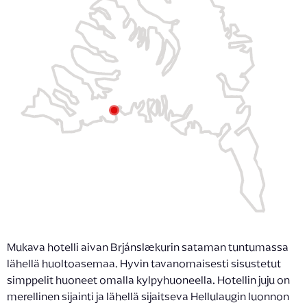
Mukava hotelli aivan Brjánslækurin sataman tuntumassa
lähellä huoltoasemaa. Hyvin tavanomaisesti sisustetut
simppelit huoneet omalla kylpyhuoneella. Hotellin juju on
merellinen sijainti ja lähellä sijaitseva Hellulaugin luonnon