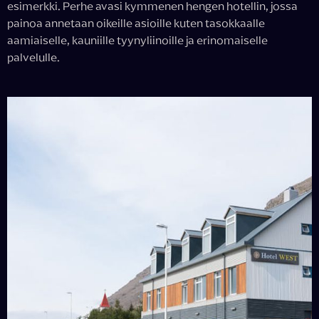
esimerkki. Perhe avasi kymmenen hengen hotellin, jossa
painoa annetaan oikeille asioille kuten tasokkaalle
aamiaiselle, kauniille tyynyliinoille ja erinomaiselle
palvelulle.