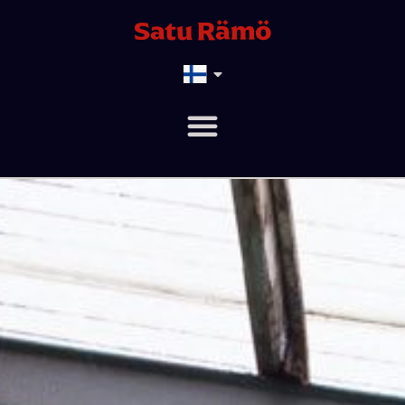
Satu Rämö