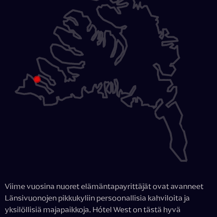
Viime vuosina nuoret elämäntapayrittäjät ovat avanneet
Länsivuonojen pikkukyliin persoonallisia kahviloita ja
yksilöllisiä majapaikkoja. Hótel West on tästä hyvä