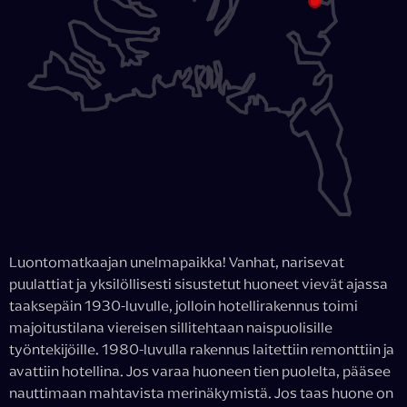
Luontomatkaajan unelmapaikka! Vanhat, narisevat
puulattiat ja yksilöllisesti sisustetut huoneet vievät ajassa
taaksepäin 1930-luvulle, jolloin hotellirakennus toimi
majoitustilana viereisen sillitehtaan naispuolisille
työntekijöille. 1980-luvulla rakennus laitettiin remonttiin ja
avattiin hotellina. Jos varaa huoneen tien puolelta, pääsee
nauttimaan mahtavista merinäkymistä. Jos taas huone on