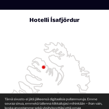
Hotelli Ísafjördur
Tämä sivusto ei jätä jälkeensä digitaalisia pullanmuruja. Emme
seuraa sinua, emmekä tallenna klikkailujasi mihinkään – ihan vain,
koska arvostamme sekä yksityisyyttäsi että omaa