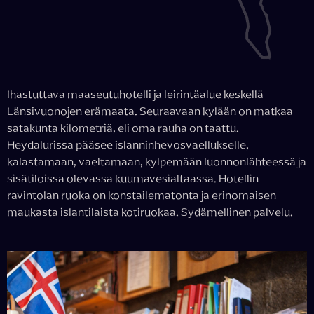
Ihastuttava maaseutuhotelli ja leirintäalue keskellä
Länsivuonojen erämaata. Seuraavaan kylään on matkaa
satakunta kilometriä, eli oma rauha on taattu.
Heydalurissa pääsee islanninhevosvaellukselle,
kalastamaan, vaeltamaan, kylpemään luonnonlähteessä ja
sisätiloissa olevassa kuumavesialtaassa. Hotellin
ravintolan ruoka on konstailematonta ja erinomaisen
maukasta islantilaista kotiruokaa. Sydämellinen palvelu.