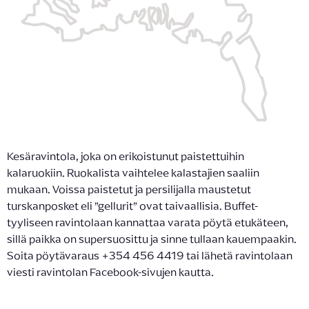
Kesäravintola, joka on erikoistunut paistettuihin
kalaruokiin. Ruokalista vaihtelee kalastajien saaliin
mukaan. Voissa paistetut ja persilijalla maustetut
turskanposket eli ”gellurit” ovat taivaallisia. Buffet-
tyyliseen ravintolaan kannattaa varata pöytä etukäteen,
sillä paikka on supersuosittu ja sinne tullaan kauempaakin.
Soita pöytävaraus +354 456 4419 tai lähetä ravintolaan
viesti ravintolan Facebook-sivujen kautta.