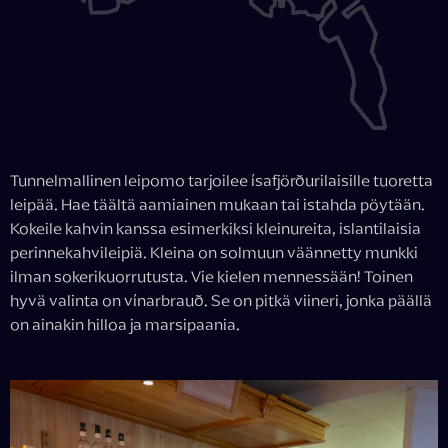
Tunnelmallinen leipomo tarjoilee ísafjörðurilaisille tuoretta
leipää. Hae täältä aamiainen mukaan tai istahda pöytään.
Kokeile kahvin kanssa esimerkiksi kleinureita, islantilaisia
perinnekahvileipiä. Kleina on solmuun väännetty munkki
ilman sokerikuorrutusta. Vie kielen mennessään! Toinen
hyvä valinta on vínarbrauð. Se on pitkä viineri, jonka päällä
on ainakin hilloa ja marsipaania.