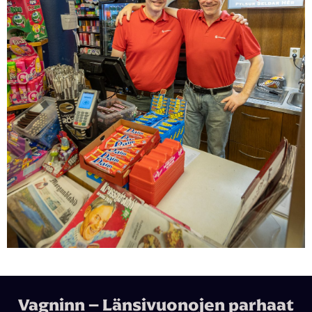
Vagninn – Länsivuonojen parhaat