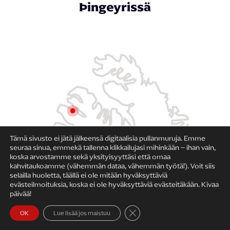
Þingeyrissä
Tämä sivusto ei jätä jälkeensä digitaalisia pullanmuruja. Emme
seuraa sinua, emmekä tallenna klikkailujasi mihinkään – ihan vain,
koska arvostamme sekä yksityisyyttäsi että omaa
kahvitaukoamme (vähemmän dataa, vähemmän työtä!). Voit siis
selailla huoletta, täällä ei ole mitään hyväksyttäviä
evästeilmoituksia, koska ei ole hyväksyttäviä evästeitäkään. Kivaa
päivää!
Sulje evästebanneri
OK
Lue lisää jos maistuu