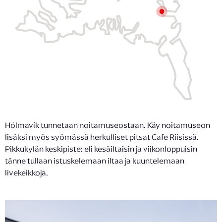
Hólmavík tunnetaan noitamuseostaan. Käy noitamuseon
lisäksi myös syömässä herkulliset pitsat Cafe Riisissä.
Pikkukylän keskipiste: eli kesäiltaisin ja viikonloppuisin
tänne tullaan istuskelemaan iltaa ja kuuntelemaan
livekeikkoja.