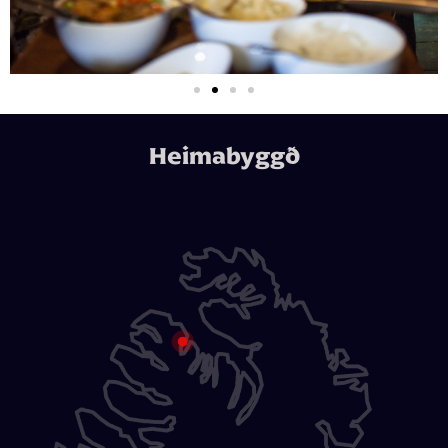
Heimabyggð