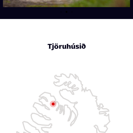
Tjöruhúsið