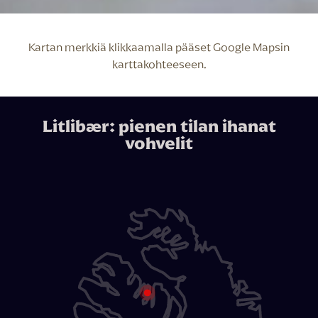
Kartan merkkiä klikkaamalla pääset Google Mapsin
karttakohteeseen.
Litlibær: pienen tilan ihanat
vohvelit