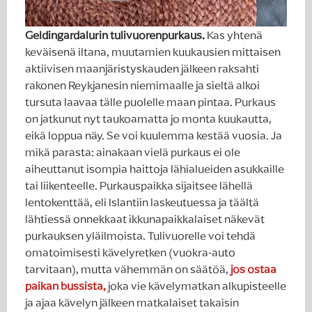
Geldingardalurin tulivuorenpurkaus.
Kas yhtenä
keväisenä iltana, muutamien kuukausien mittaisen
aktiivisen maanjäristyskauden jälkeen raksahti
rakonen Reykjanesin niemimaalle ja sieltä alkoi
tursuta laavaa tälle puolelle maan pintaa. Purkaus
on jatkunut nyt taukoamatta jo monta kuukautta,
eikä loppua näy. Se voi kuulemma kestää vuosia. Ja
mikä parasta: ainakaan vielä purkaus ei ole
aiheuttanut isompia haittoja lähialueiden asukkaille
tai liikenteelle. Purkauspaikka sijaitsee lähellä
lentokenttää, eli Islantiin laskeutuessa ja täältä
lähtiessä onnekkaat ikkunapaikkalaiset näkevät
purkauksen yläilmoista. Tulivuorelle voi tehdä
omatoimisesti kävelyretken (vuokra-auto
tarvitaan), mutta vähemmän on säätöä,
jos ostaa
paikan bussista,
joka vie kävelymatkan alkupisteelle
ja ajaa kävelyn jälkeen matkalaiset takaisin