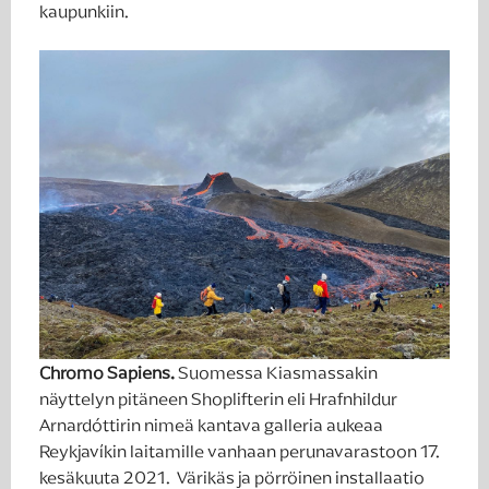
kaupunkiin.
Chromo Sapiens.
Suomessa Kiasmassakin
näyttelyn pitäneen Shoplifterin eli Hrafnhildur
Arnardóttirin nimeä kantava galleria aukeaa
Reykjavíkin laitamille vanhaan perunavarastoon 17.
kesäkuuta 2021. Värikäs ja pörröinen installaatio