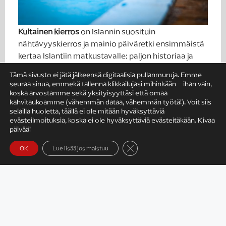
Kultainen kierros
on Islannin suosituin
nähtävyyskierros ja mainio päiväretki ensimmäistä
kertaa Islantiin matkustavalle: paljon historiaa ja
upeita luonnonnähtävyyksiä. Kannattaa ladata
Tämä sivusto ei jätä jälkeensä digitaalisia pullanmuruja. Emme
Tripsterin Islanti-apin Kultainen kierros
omaan
seuraa sinua, emmekä tallenna klikkailujasi mihinkään – ihan vain,
luuriin: saat kartat, suomenkielisiä tarinoita
koska arvostamme sekä yksityisyyttäsi että omaa
kahvitaukoamme (vähemmän dataa, vähemmän työtä!). Voit siis
Kultaisen kierroksen varrelta ja käytännön vinkkejä
selailla huoletta, täällä ei ole mitään hyväksyttäviä
päiväretkelle. Kierrokseen kuuluu Þingvellirin
evästeilmoituksia, koska ei ole hyväksyttäviä evästeitäkään. Kivaa
kansallispuisto, suuri Gullfossin vesiputous ja
päivää!
kuumien lähteiden alue purkautuvine geysireineen.
Sulje evästebanneri
OK
Lue lisää jos maistuu
Mukavaa ekstraa päivään saa käymällä esimerkiksi
maaseutukylpylä Secret Lagoonissa ja Fridheimarin
tomaattifarmilla lounaalla. Tomaattikeittoa,
vastaleivottua leipää ja tilan omaa Bloody Maryä –
mahtavaa!