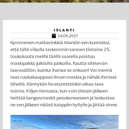
ISLANTI
24.05.2021
Kymmenen matkavinkkiä Islantiin sen kunniaksi,
että tällä viikolla tarkemmin sanoen tiistaina 25.
toukokuuta meillä täällä saarella poistuu
maskipakko julkisilla paikoilla. Kautta sihisevän
laavasäiliön, kuinka ihanaa se onkaan! Voi mennä
taas ruokakauppaan ilman maskia ja nähdä ihmiset
läheltä. Kännykän facetunnistinkin alkaa taas
toimia. Kiljun riemusta, kun voin tiistain jälkeen
heittää kangasmaskit pesukoneeseen ja laskostaa
ne sen jälkeen nätisti kaappiin hyllylle ja jättää sinne.