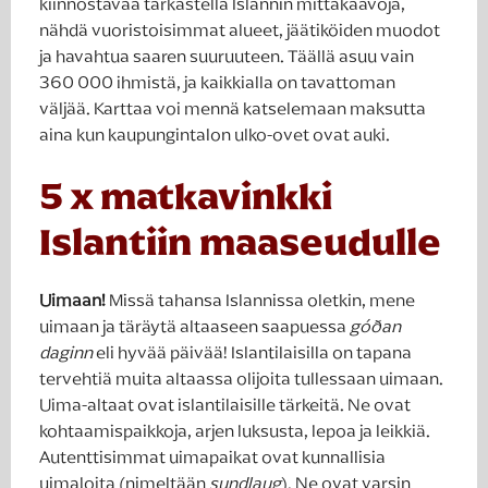
kiinnostavaa tarkastella Islannin mittakaavoja,
nähdä vuoristoisimmat alueet, jäätiköiden muodot
ja havahtua saaren suuruuteen. Täällä asuu vain
360 000 ihmistä, ja kaikkialla on tavattoman
väljää. Karttaa voi mennä katselemaan maksutta
aina kun kaupungintalon ulko-ovet ovat auki.
5 x matkavinkki
Islantiin maaseudulle
Uimaan!
Missä tahansa Islannissa oletkin, mene
uimaan ja täräytä altaaseen saapuessa
góðan
daginn
eli hyvää päivää! Islantilaisilla on tapana
tervehtiä muita altaassa olijoita tullessaan uimaan.
Uima-altaat ovat islantilaisille tärkeitä. Ne ovat
kohtaamispaikkoja, arjen luksusta, lepoa ja leikkiä.
Autenttisimmat uimapaikat ovat kunnallisia
uimaloita (nimeltään
sundlaug
). Ne ovat varsin