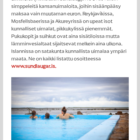
simppeleitä kansanuimaloita, joihin sisäänpääsy
maksaa vain muutaman euron. Reykjavíkissa,
Mosfellsbaerissa ja Akureyrissä on upeat isot
kunnalliset uimalat, pikkukylissä pienemmät.
Pukukopit ja suihkut ovat aina sisätiloissa mutta
lämminvesialtaat sijaitsevat melkein aina ulkona.
Islannissa on satakunta kunnallista uimalaa ympäri
maata. Ne on kaikki listattu osoitteessa
www.sundlaugar.is.