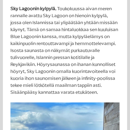
Sky Lagoonin kylpylä.
Toukokuussa aivan meren
rannalle avattu Sky Lagoon on hienoin kylpylä,
jossa olen Islannissa tai ylipäätään yhtään missään
käynyt. Tämä on samaa hintaluokkaa sen kuuluisan
Blue Lagoonin kanssa, mutta kylpyläelämys on
kaikinpuolin rentouttavampi ja hemmottelevampi.
Isosta saunasta on näkymät purkautuvalle
tulivuorelle, Islannin pressan kotitilalle ja
Reykjavikiin. Höyrysaunassa on ihanan kunnolliset
höyryt, Sky Lagoonin omalla kuorintavoiteella voi
kuoria ihon saunomisen jälkeen ja infinity-poolissa
tekee mieli lötkötellä maailman tappiin asti.
Sisäänpääsy kannattaa varata etukäteen.