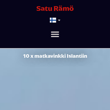
Satu Rämö
10 x matkavinkki Islantiin