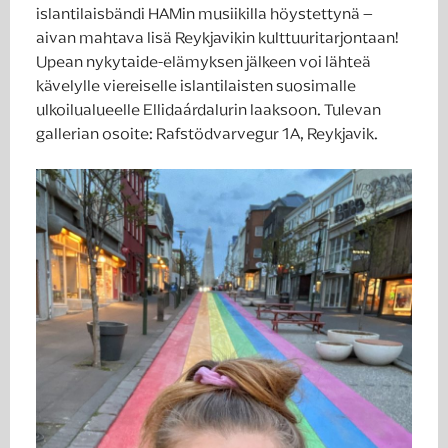
islantilaisbändi HAMin musiikilla höystettynä –
aivan mahtava lisä Reykjavikin kulttuuritarjontaan!
Upean nykytaide-elämyksen jälkeen voi lähteä
kävelylle viereiselle islantilaisten suosimalle
ulkoilualueelle Ellidaárdalurin laaksoon. Tulevan
gallerian osoite: Rafstödvarvegur 1A, Reykjavik.