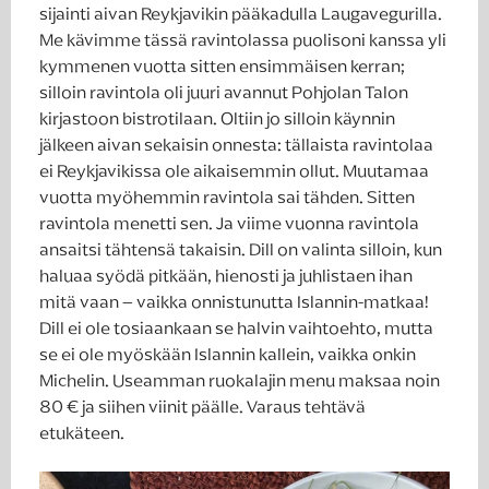
sijainti aivan Reykjavikin pääkadulla Laugavegurilla.
Me kävimme tässä ravintolassa puolisoni kanssa yli
kymmenen vuotta sitten ensimmäisen kerran;
silloin ravintola oli juuri avannut Pohjolan Talon
kirjastoon bistrotilaan. Oltiin jo silloin käynnin
jälkeen aivan sekaisin onnesta: tällaista ravintolaa
ei Reykjavikissa ole aikaisemmin ollut. Muutamaa
vuotta myöhemmin ravintola sai tähden. Sitten
ravintola menetti sen. Ja viime vuonna ravintola
ansaitsi tähtensä takaisin. Dill on valinta silloin, kun
haluaa syödä pitkään, hienosti ja juhlistaen ihan
mitä vaan – vaikka onnistunutta Islannin-matkaa!
Dill ei ole tosiaankaan se halvin vaihtoehto, mutta
se ei ole myöskään Islannin kallein, vaikka onkin
Michelin. Useamman ruokalajin menu maksaa noin
80 € ja siihen viinit päälle. Varaus tehtävä
etukäteen.