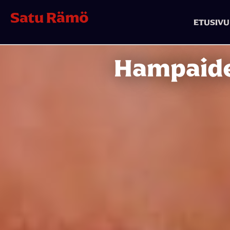
Satu Rämö
ETUSIVU
Hampaide