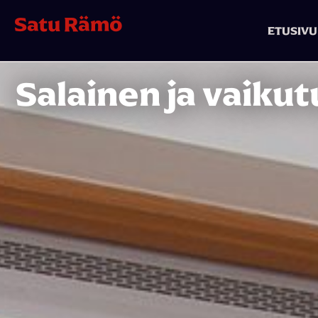
Satu Rämö
ETUSIVU
Salainen ja vaikut