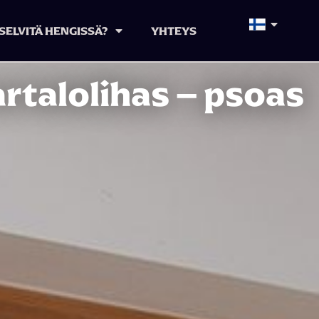
SELVITÄ HENGISSÄ?
YHTEYS
artalolihas – psoas