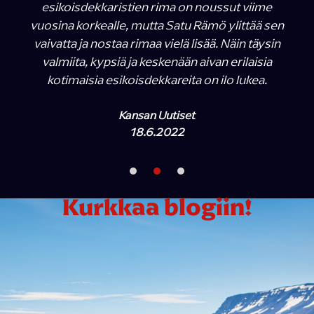
esikoisdekkaristien rima on noussut viime
vuosina korkealle, mutta Satu Rämö ylittää sen
vaivatta ja nostaa rimaa vielä lisää. Näin täysin
valmiita, kypsiä ja keskenään aivan erilaisia
kotimaisia esikoisdekkareita on ilo lukea.
Kansan Uutiset
18.6.2022
Kurkkaa blogiin!