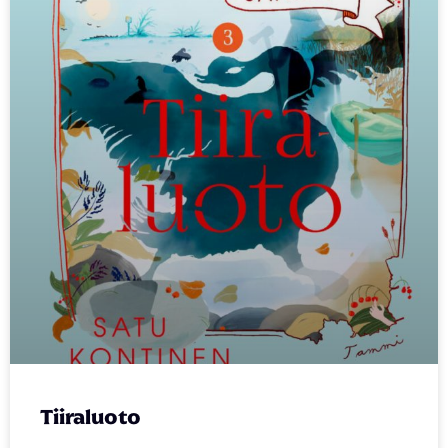
Tiiraluoto