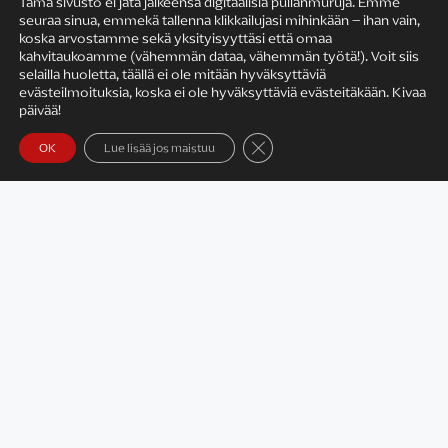
Tämä sivusto ei jätä jälkeensä digitaalisia pullanmuruja. Emme
seuraa sinua, emmekä tallenna klikkailujasi mihinkään – ihan vain,
KIRJAILIJAN TYÖ
koska arvostamme sekä yksityisyyttäsi että omaa
kahvitaukoamme (vähemmän dataa, vähemmän työtä!). Voit siis
selailla huoletta, täällä ei ole mitään hyväksyttäviä
evästeilmoituksia, koska ei ole hyväksyttäviä evästeitäkään. Kivaa
päivää!
Sulje evästebanneri
OK
Lue lisää jos maistuu
Satu Rämö – kirjailijavierailut
KIRJAT