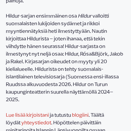
painoja.
Hildur-sarjan ensimmäinen osa
Hildur
valloitti
suomalaisten lukijoiden sydämet ja rikkoi
myyntiennätyksiä heti ilmestyttyään. Nautin
kirjoittaa Hildurista – joten ihanaa, että tekin
viihdytte hänen seurassa! Hildur-sarjasta on
ilmestynyt nyt neljä osaa: Hildur, Rósa&Björk, Jakob
ja Rakel. Kirjasarjan oikeudet on myyty yli 20
kielialueelle. Hildurista on tehty suomalais-
islantilainen televisiosarja (Suomessa ensi-illassa
Ruudssa alkuvuodesta 2026. Hildur on Turun
kaupunginteatterin suurella näyttämöllä 2024–
2025.
Lue lisää kirjoistani
ja tutustu
blogiini
. Täältä
löydät
yhteystiedot
. Höpöttelen päivittäin
minitarinoita Islannin Länsivuonoilta omaan