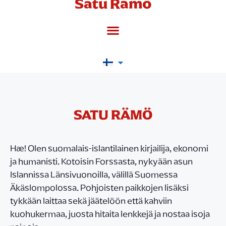
Satu Rämö
SATU RÄMÖ
Hæ! Olen suomalais-islantilainen kirjailija, ekonomi
ja humanisti. Kotoisin Forssasta, nykyään asun
Islannissa Länsivuonoilla, välillä Suomessa
Äkäslompolossa. Pohjoisten paikkojen lisäksi
tykkään laittaa sekä jäätelöön että kahviin
kuohukermaa, juosta hitaita lenkkejä ja nostaa isoja