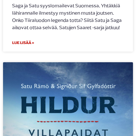
Saga ja Satu syyslomailevat Suomessa. Yhtäkkiä
lähirannalle ilmestyy mystinen musta joutsen.
Onko Tiiraluodon legenda totta? Siitä Satu ja Saga
aikovat ottaa selvää. Satujen Saaret -sarja jatkuu!
LUE LISÄÄ »