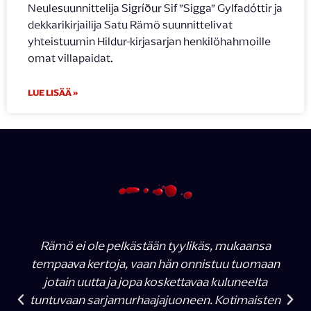
Neulesuunnittelija Sigríður Sif ”Sigga” Gylfadóttir ja
dekkarikirjailija Satu Rämö suunnittelivat
yhteistuumin Hildur-kirjasarjan henkilöhahmoille
omat villapaidat.
LUE LISÄÄ »
Rämö ei ole pelkästään tyylikäs, mukaansa
tempaava kertoja, vaan hän onnistuu tuomaan
jotain uutta ja jopa koskettavaa kuluneelta
tuntuvaan sarjamurhaajajuoneen. Kotimaisten