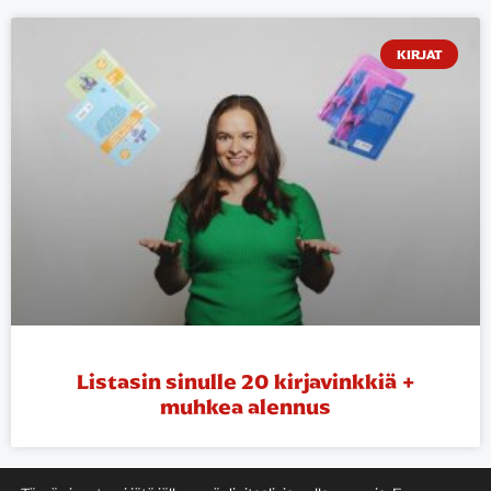
KIRJAT
Listasin sinulle 20 kirjavinkkiä +
muhkea alennus