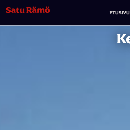
Satu Rämö
ETUSIVU
K