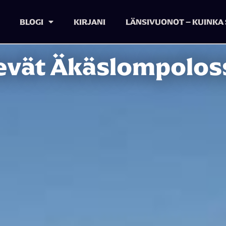
BLOGI
KIRJANI
LÄNSIVUONOT – KUINKA 
evät Äkäslompolos