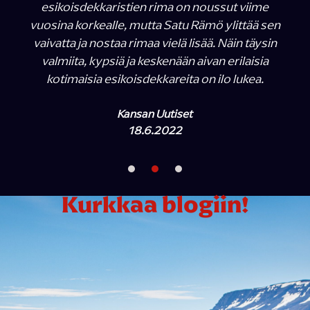
esikoisdekkaristien rima on noussut viime
vuosina korkealle, mutta Satu Rämö ylittää sen
vaivatta ja nostaa rimaa vielä lisää. Näin täysin
valmiita, kypsiä ja keskenään aivan erilaisia
kotimaisia esikoisdekkareita on ilo lukea.
Kansan Uutiset
18.6.2022
Kurkkaa blogiin!