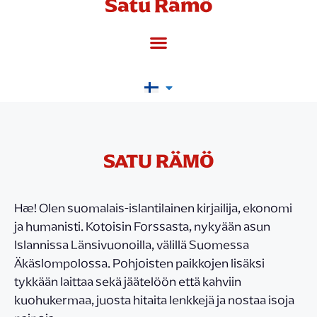
Satu Rämö
SATU RÄMÖ
Hæ! Olen suomalais-islantilainen kirjailija, ekonomi
ja humanisti. Kotoisin Forssasta, nykyään asun
Islannissa Länsivuonoilla, välillä Suomessa
Äkäslompolossa. Pohjoisten paikkojen lisäksi
tykkään laittaa sekä jäätelöön että kahviin
kuohukermaa, juosta hitaita lenkkejä ja nostaa isoja