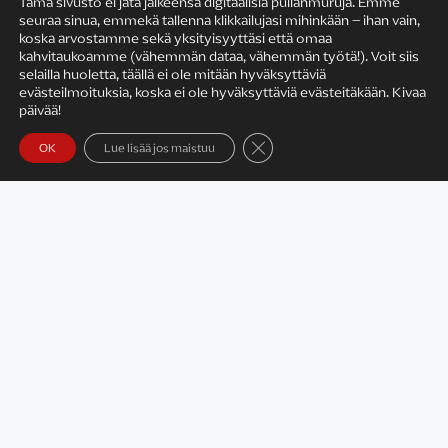
Tämä sivusto ei jätä jälkeensä digitaalisia pullanmuruja. Emme
seuraa sinua, emmekä tallenna klikkailujasi mihinkään – ihan vain,
KIRJAILIJAN TYÖ
koska arvostamme sekä yksityisyyttäsi että omaa
kahvitaukoamme (vähemmän dataa, vähemmän työtä!). Voit siis
selailla huoletta, täällä ei ole mitään hyväksyttäviä
evästeilmoituksia, koska ei ole hyväksyttäviä evästeitäkään. Kivaa
päivää!
Sulje evästebanneri
OK
Lue lisää jos maistuu
Satu Rämö – kirjailijavierailut
KIRJAT