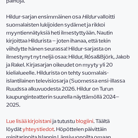
painoja.
Hildur-sarjan ensimmäinen osa
Hildur
valloitti
suomalaisten lukijoiden sydämet ja rikkoi
myyntiennätyksiä heti ilmestyttyään. Nautin
kirjoittaa Hildurista – joten ihanaa, että tekin
viihdytte hänen seurassa! Hildur-sarjasta on
ilmestynyt nyt neljä osaa: Hildur, Rósa&Björk, Jakob
ja Rakel. Kirjasarjan oikeudet on myyty yli 20
kielialueelle. Hildurista on tehty suomalais-
islantilainen televisiosarja (Suomessa ensi-illassa
Ruudssa alkuvuodesta 2026. Hildur on Turun
kaupunginteatterin suurella näyttämöllä 2024–
2025.
Lue lisää kirjoistani
ja tutustu
blogiini
. Täältä
löydät
yhteystiedot
. Höpöttelen päivittäin
minitarinoita Islannin Länsivuonoilta omaan