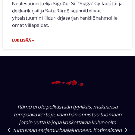
Neulesuunnittelija Sigríður Sif ”Sigga” Gylfadóttir ja
dekkarikirjailija Satu Rämö suunnittelivat
yhteistuumin Hildur-kirjasarjan henkilöhahmoille
omat villapaidat.
LUE LISÄÄ »
Rämö ei ole pelkästään tyylikäs, mukaansa
tempaava kertoja, vaan hän onnistuu tuomaan
jotain uutta ja jopa koskettavaa kuluneelta
tuntuvaan sarjamurhaajajuoneen. Kotimaisten