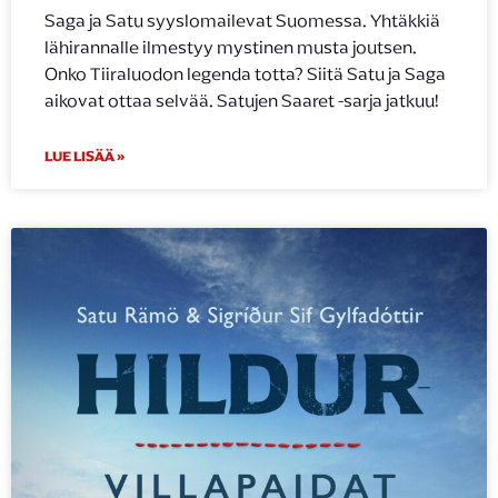
Saga ja Satu syyslomailevat Suomessa. Yhtäkkiä
lähirannalle ilmestyy mystinen musta joutsen.
Onko Tiiraluodon legenda totta? Siitä Satu ja Saga
aikovat ottaa selvää. Satujen Saaret -sarja jatkuu!
LUE LISÄÄ »