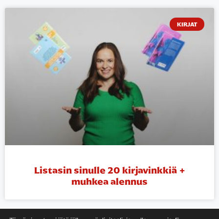
KIRJAT
Listasin sinulle 20 kirjavinkkiä +
muhkea alennus