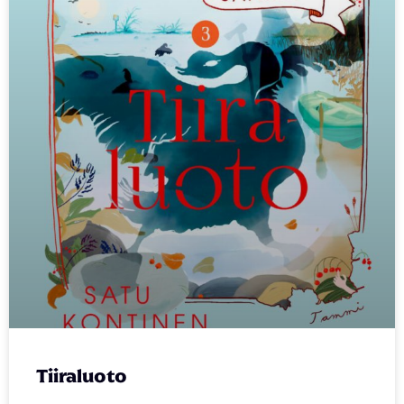
Tiiraluoto