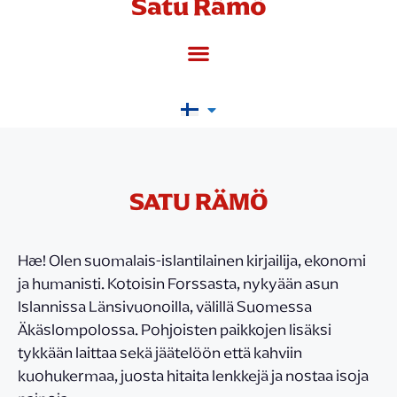
Satu Rämö
SATU RÄMÖ
Hæ! Olen suomalais-islantilainen kirjailija, ekonomi
ja humanisti. Kotoisin Forssasta, nykyään asun
Islannissa Länsivuonoilla, välillä Suomessa
Äkäslompolossa. Pohjoisten paikkojen lisäksi
tykkään laittaa sekä jäätelöön että kahviin
kuohukermaa, juosta hitaita lenkkejä ja nostaa isoja