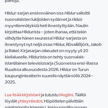
painoja.
Hildur-sarjan ensimmäinen osa
Hildur
valloitti
suomalaisten lukijoiden sydämet ja rikkoi
myyntiennätyksiä heti ilmestyttyään. Nautin
kirjoittaa Hildurista – joten ihanaa, että tekin
viihdytte hänen seurassa! Hildur-sarjasta on
ilmestynyt nyt neljä osaa: Hildur, Rósa&Björk, Jakob
ja Rakel. Kirjasarjan oikeudet on myyty yli 20
kielialueelle. Hildurista on tehty suomalais-
islantilainen televisiosarja (Suomessa ensi-illassa
Ruudssa alkuvuodesta 2026. Hildur on Turun
kaupunginteatterin suurella näyttämöllä 2024–
2025.
Lue lisää kirjoistani
ja tutustu
blogiini
. Täältä
löydät
yhteystiedot
. Höpöttelen päivittäin
minitarinoita Islannin Länsivuonoilta omaan