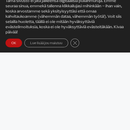
Tämä sivusto ei jätä jälkeensä digitaalisia pullanmuruja. Emme
seuraa sinua, emmekä tallenna klikkailujasi mihinkään – ihan vain,
KIRJAILIJAN TYÖ
koska arvostamme sekä yksityisyyttäsi että omaa
kahvitaukoamme (vähemmän dataa, vähemmän työtä!). Voit siis
selailla huoletta, täällä ei ole mitään hyväksyttäviä
evästeilmoituksia, koska ei ole hyväksyttäviä evästeitäkään. Kivaa
päivää!
Sulje evästebanneri
OK
Lue lisää jos maistuu
Satu Rämö – kirjailijavierailut
KIRJAT