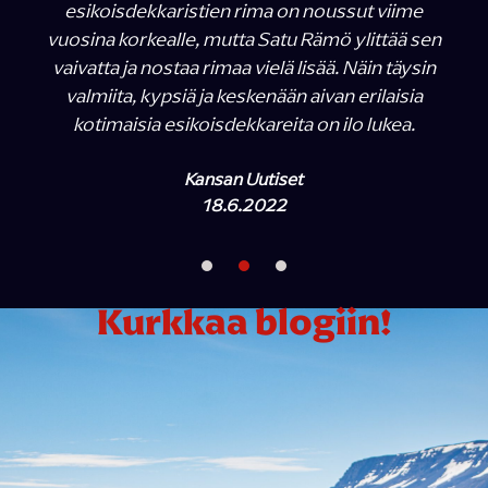
esikoisdekkaristien rima on noussut viime
vuosina korkealle, mutta Satu Rämö ylittää sen
vaivatta ja nostaa rimaa vielä lisää. Näin täysin
valmiita, kypsiä ja keskenään aivan erilaisia
kotimaisia esikoisdekkareita on ilo lukea.
Kansan Uutiset
18.6.2022
Kurkkaa blogiin!