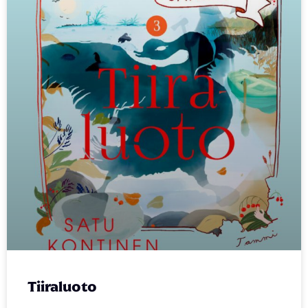
Tiiraluoto