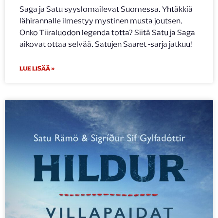
Saga ja Satu syyslomailevat Suomessa. Yhtäkkiä
lähirannalle ilmestyy mystinen musta joutsen.
Onko Tiiraluodon legenda totta? Siitä Satu ja Saga
aikovat ottaa selvää. Satujen Saaret -sarja jatkuu!
LUE LISÄÄ »