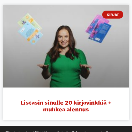
KIRJAT
Listasin sinulle 20 kirjavinkkiä +
muhkea alennus