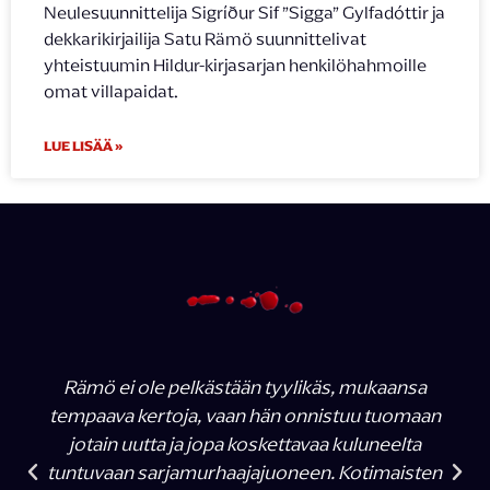
Neulesuunnittelija Sigríður Sif ”Sigga” Gylfadóttir ja
dekkarikirjailija Satu Rämö suunnittelivat
yhteistuumin Hildur-kirjasarjan henkilöhahmoille
omat villapaidat.
LUE LISÄÄ »
Rämö ei ole pelkästään tyylikäs, mukaansa
tempaava kertoja, vaan hän onnistuu tuomaan
jotain uutta ja jopa koskettavaa kuluneelta
tuntuvaan sarjamurhaajajuoneen. Kotimaisten