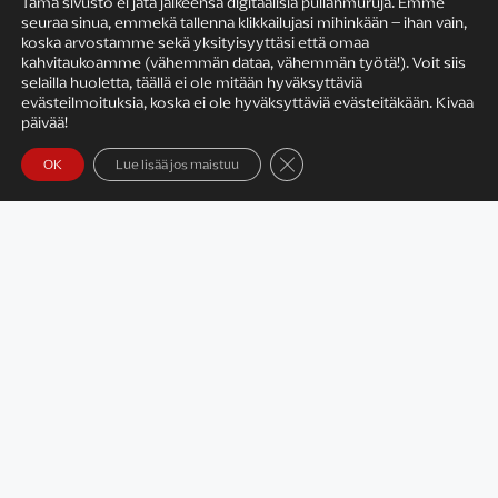
Tämä sivusto ei jätä jälkeensä digitaalisia pullanmuruja. Emme
seuraa sinua, emmekä tallenna klikkailujasi mihinkään – ihan vain,
KIRJAILIJAN TYÖ
koska arvostamme sekä yksityisyyttäsi että omaa
kahvitaukoamme (vähemmän dataa, vähemmän työtä!). Voit siis
selailla huoletta, täällä ei ole mitään hyväksyttäviä
evästeilmoituksia, koska ei ole hyväksyttäviä evästeitäkään. Kivaa
päivää!
Sulje evästebanneri
OK
Lue lisää jos maistuu
Satu Rämö – kirjailijavierailut
KIRJAT