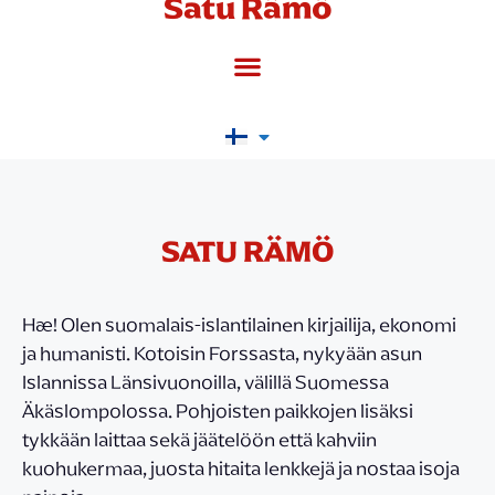
Satu Rämö
SATU RÄMÖ
Hæ! Olen suomalais-islantilainen kirjailija, ekonomi
ja humanisti. Kotoisin Forssasta, nykyään asun
Islannissa Länsivuonoilla, välillä Suomessa
Äkäslompolossa. Pohjoisten paikkojen lisäksi
tykkään laittaa sekä jäätelöön että kahviin
kuohukermaa, juosta hitaita lenkkejä ja nostaa isoja