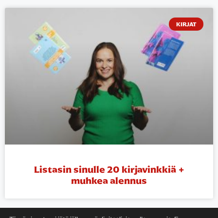
KIRJAT
Listasin sinulle 20 kirjavinkkiä +
muhkea alennus