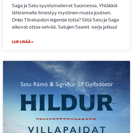
Saga ja Satu syyslomailevat Suomessa. Yhtäkkiä
lähirannalle ilmestyy mystinen musta joutsen.
Onko Tiiraluodon legenda totta? Siitä Satu ja Saga
aikovat ottaa selvää. Satujen Saaret -sarja jatkuu!
LUE LISÄÄ »