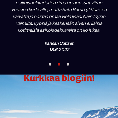
esikoisdekkaristien rima on noussut viime
vuosina korkealle, mutta Satu Rämö ylittää sen
vaivatta ja nostaa rimaa vielä lisää. Näin täysin
valmiita, kypsiä ja keskenään aivan erilaisia
kotimaisia esikoisdekkareita on ilo lukea.
Kansan Uutiset
18.6.2022
Kurkkaa blogiin!