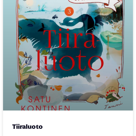
Tiiraluoto