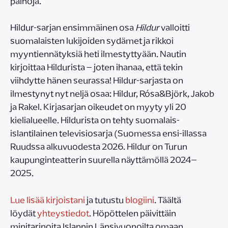
painoja.
Hildur-sarjan ensimmäinen osa
Hildur
valloitti
suomalaisten lukijoiden sydämet ja rikkoi
myyntiennätyksiä heti ilmestyttyään. Nautin
kirjoittaa Hildurista – joten ihanaa, että tekin
viihdytte hänen seurassa! Hildur-sarjasta on
ilmestynyt nyt neljä osaa: Hildur, Rósa&Björk, Jakob
ja Rakel. Kirjasarjan oikeudet on myyty yli 20
kielialueelle. Hildurista on tehty suomalais-
islantilainen televisiosarja (Suomessa ensi-illassa
Ruudssa alkuvuodesta 2026. Hildur on Turun
kaupunginteatterin suurella näyttämöllä 2024–
2025.
Lue lisää kirjoistani
ja tutustu
blogiini
. Täältä
löydät
yhteystiedot
. Höpöttelen päivittäin
minitarinoita Islannin Länsivuonoilta omaan