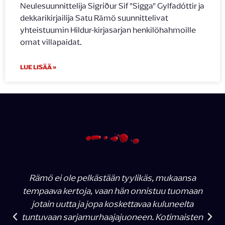
Neulesuunnittelija Sigríður Sif ”Sigga” Gylfadóttir ja
dekkarikirjailija Satu Rämö suunnittelivat
yhteistuumin Hildur-kirjasarjan henkilöhahmoille
omat villapaidat.
LUE LISÄÄ »
Rämö ei ole pelkästään tyylikäs, mukaansa
tempaava kertoja, vaan hän onnistuu tuomaan
jotain uutta ja jopa koskettavaa kuluneelta
tuntuvaan sarjamurhaajajuoneen. Kotimaisten