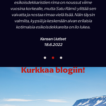
esikoisdekkaristien rima on noussut viime
vuosina korkealle, mutta Satu Rämö ylittää sen
vaivatta ja nostaa rimaa vielä lisää. Näin täysin
valmiita, kypsiä ja keskenään aivan erilaisia
kotimaisia esikoisdekkareita on ilo lukea.
Kansan Uutiset
18.6.2022
Kurkkaa blogiin!