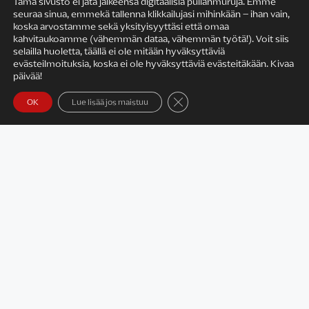
Tämä sivusto ei jätä jälkeensä digitaalisia pullanmuruja. Emme
seuraa sinua, emmekä tallenna klikkailujasi mihinkään – ihan vain,
KIRJAILIJAN TYÖ
koska arvostamme sekä yksityisyyttäsi että omaa
kahvitaukoamme (vähemmän dataa, vähemmän työtä!). Voit siis
selailla huoletta, täällä ei ole mitään hyväksyttäviä
evästeilmoituksia, koska ei ole hyväksyttäviä evästeitäkään. Kivaa
päivää!
Sulje evästebanneri
OK
Lue lisää jos maistuu
Satu Rämö – kirjailijavierailut
KIRJAT