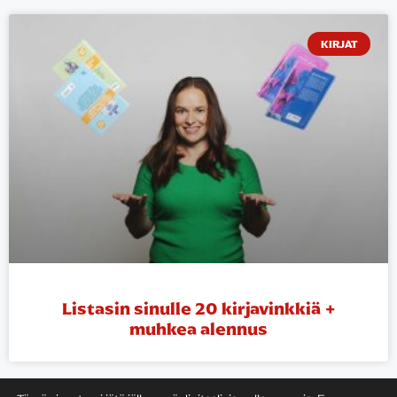
KIRJAT
Listasin sinulle 20 kirjavinkkiä +
muhkea alennus