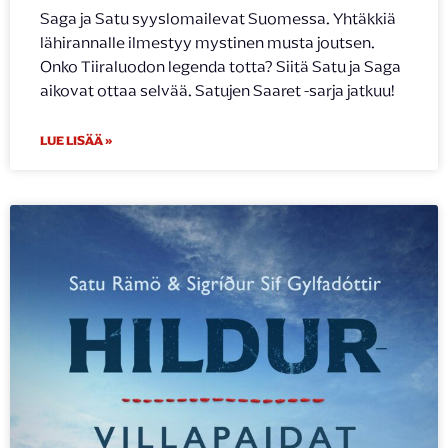
Saga ja Satu syyslomailevat Suomessa. Yhtäkkiä
lähirannalle ilmestyy mystinen musta joutsen.
Onko Tiiraluodon legenda totta? Siitä Satu ja Saga
aikovat ottaa selvää. Satujen Saaret -sarja jatkuu!
LUE LISÄÄ »