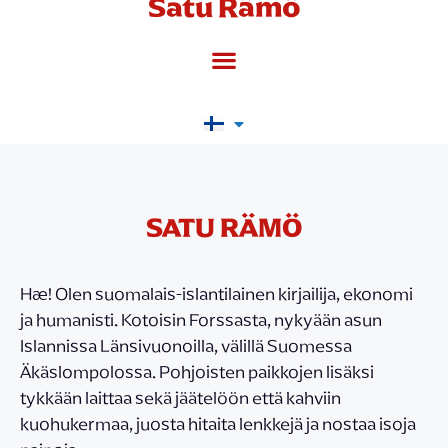
Satu Rämö
SATU RÄMÖ
Hæ! Olen suomalais-islantilainen kirjailija, ekonomi
ja humanisti. Kotoisin Forssasta, nykyään asun
Islannissa Länsivuonoilla, välillä Suomessa
Äkäslompolossa. Pohjoisten paikkojen lisäksi
tykkään laittaa sekä jäätelöön että kahviin
kuohukermaa, juosta hitaita lenkkejä ja nostaa isoja