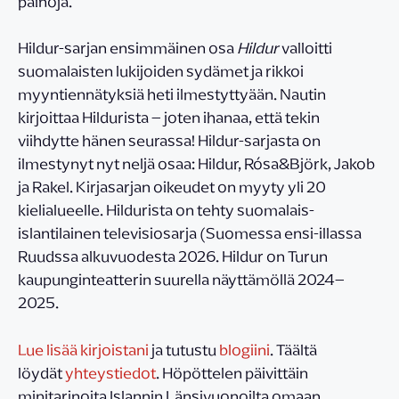
painoja.
Hildur-sarjan ensimmäinen osa
Hildur
valloitti
suomalaisten lukijoiden sydämet ja rikkoi
myyntiennätyksiä heti ilmestyttyään. Nautin
kirjoittaa Hildurista – joten ihanaa, että tekin
viihdytte hänen seurassa! Hildur-sarjasta on
ilmestynyt nyt neljä osaa: Hildur, Rósa&Björk, Jakob
ja Rakel. Kirjasarjan oikeudet on myyty yli 20
kielialueelle. Hildurista on tehty suomalais-
islantilainen televisiosarja (Suomessa ensi-illassa
Ruudssa alkuvuodesta 2026. Hildur on Turun
kaupunginteatterin suurella näyttämöllä 2024–
2025.
Lue lisää kirjoistani
ja tutustu
blogiini
. Täältä
löydät
yhteystiedot
. Höpöttelen päivittäin
minitarinoita Islannin Länsivuonoilta omaan