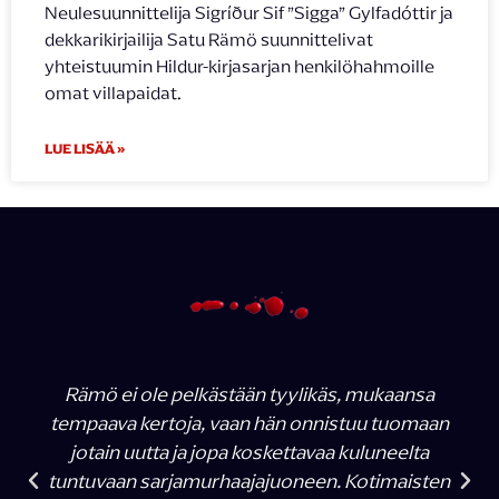
Neulesuunnittelija Sigríður Sif ”Sigga” Gylfadóttir ja
dekkarikirjailija Satu Rämö suunnittelivat
yhteistuumin Hildur-kirjasarjan henkilöhahmoille
omat villapaidat.
LUE LISÄÄ »
Rämö ei ole pelkästään tyylikäs, mukaansa
tempaava kertoja, vaan hän onnistuu tuomaan
jotain uutta ja jopa koskettavaa kuluneelta
tuntuvaan sarjamurhaajajuoneen. Kotimaisten