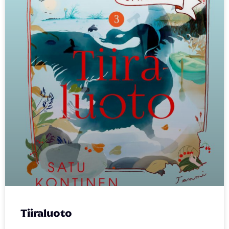
Tiiraluoto