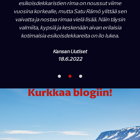
esikoisdekkaristien rima on noussut viime
vuosina korkealle, mutta Satu Rämö ylittää sen
vaivatta ja nostaa rimaa vielä lisää. Näin täysin
valmiita, kypsiä ja keskenään aivan erilaisia
kotimaisia esikoisdekkareita on ilo lukea.
Kansan Uutiset
18.6.2022
Kurkkaa blogiin!