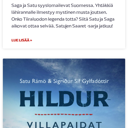
Saga ja Satu syyslomailevat Suomessa. Yhtäkkiä
lähirannalle ilmestyy mystinen musta joutsen.
Onko Tiiraluodon legenda totta? Siitä Satu ja Saga
aikovat ottaa selvää. Satujen Saaret -sarja jatkuu!
LUE LISÄÄ »