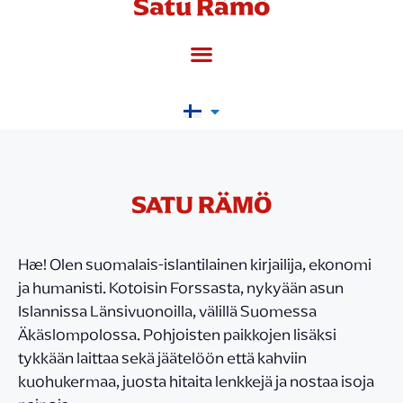
Satu Rämö
SATU RÄMÖ
Hæ! Olen suomalais-islantilainen kirjailija, ekonomi
ja humanisti. Kotoisin Forssasta, nykyään asun
Islannissa Länsivuonoilla, välillä Suomessa
Äkäslompolossa. Pohjoisten paikkojen lisäksi
tykkään laittaa sekä jäätelöön että kahviin
kuohukermaa, juosta hitaita lenkkejä ja nostaa isoja