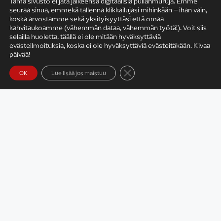
Tämä sivusto ei jätä jälkeensä digitaalisia pullanmuruja. Emme
seuraa sinua, emmekä tallenna klikkailujasi mihinkään – ihan vain,
KIRJAILIJAN TYÖ
koska arvostamme sekä yksityisyyttäsi että omaa
kahvitaukoamme (vähemmän dataa, vähemmän työtä!). Voit siis
selailla huoletta, täällä ei ole mitään hyväksyttäviä
evästeilmoituksia, koska ei ole hyväksyttäviä evästeitäkään. Kivaa
päivää!
Sulje evästebanneri
OK
Lue lisää jos maistuu
Satu Rämö – kirjailijavierailut
KIRJAT