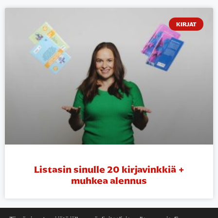
KIRJAT
Listasin sinulle 20 kirjavinkkiä +
muhkea alennus