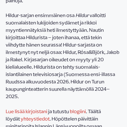
painoja.
Hildur-sarjan ensimmäinen osa
Hildur
valloitti
suomalaisten lukijoiden sydämet ja rikkoi
myyntiennätyksiä heti ilmestyttyään. Nautin
kirjoittaa Hildurista – joten ihanaa, että tekin
viihdytte hänen seurassa! Hildur-sarjasta on
ilmestynyt nyt neljä osaa: Hildur, Rósa&Björk, Jakob
ja Rakel. Kirjasarjan oikeudet on myyty yli 20
kielialueelle. Hildurista on tehty suomalais-
islantilainen televisiosarja (Suomessa ensi-illassa
Ruudssa alkuvuodesta 2026. Hildur on Turun
kaupunginteatterin suurella näyttämöllä 2024–
2025.
Lue lisää kirjoistani
ja tutustu
blogiini
. Täältä
löydät
yhteystiedot
. Höpöttelen päivittäin
minitarinoita Islannin Länsivuonoilta omaan