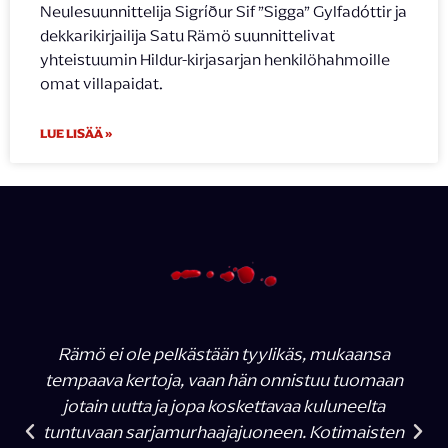
Neulesuunnittelija Sigríður Sif ”Sigga” Gylfadóttir ja
dekkarikirjailija Satu Rämö suunnittelivat
yhteistuumin Hildur-kirjasarjan henkilöhahmoille
omat villapaidat.
LUE LISÄÄ »
Rämö ei ole pelkästään tyylikäs, mukaansa
tempaava kertoja, vaan hän onnistuu tuomaan
jotain uutta ja jopa koskettavaa kuluneelta
tuntuvaan sarjamurhaajajuoneen. Kotimaisten