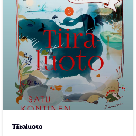
Tiiraluoto