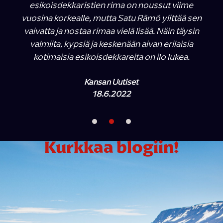
esikoisdekkaristien rima on noussut viime
vuosina korkealle, mutta Satu Rämö ylittää sen
vaivatta ja nostaa rimaa vielä lisää. Näin täysin
valmiita, kypsiä ja keskenään aivan erilaisia
kotimaisia esikoisdekkareita on ilo lukea.
Kansan Uutiset
18.6.2022
Kurkkaa blogiin!