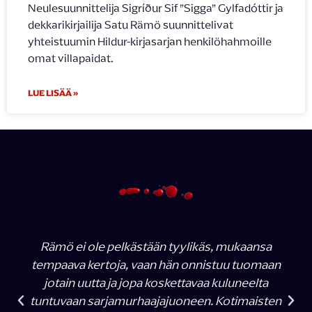
Neulesuunnittelija Sigríður Sif ”Sigga” Gylfadóttir ja
dekkarikirjailija Satu Rämö suunnittelivat
yhteistuumin Hildur-kirjasarjan henkilöhahmoille
omat villapaidat.
LUE LISÄÄ »
Rämö ei ole pelkästään tyylikäs, mukaansa
tempaava kertoja, vaan hän onnistuu tuomaan
jotain uutta ja jopa koskettavaa kuluneelta
tuntuvaan sarjamurhaajajuoneen. Kotimaisten