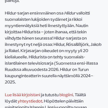
painoja.
Hildur-sarjan ensimmäinen osa
Hildur
valloitti
suomalaisten lukijoiden sydämet ja rikkoi
myyntiennätyksiä heti ilmestyttyään. Nautin
kirjoittaa Hildurista – joten ihanaa, että tekin
viihdytte hänen seurassa! Hildur-sarjasta on
ilmestynyt nyt neljä osaa: Hildur, Rósa&Björk, Jakob
ja Rakel. Kirjasarjan oikeudet on myyty yli 20
kielialueelle. Hildurista on tehty suomalais-
islantilainen televisiosarja (Suomessa ensi-illassa
Ruudssa alkuvuodesta 2026. Hildur on Turun
kaupunginteatterin suurella näyttämöllä 2024–
2025.
Lue lisää kirjoistani
ja tutustu
blogiini
. Täältä
löydät
yhteystiedot
. Höpöttelen päivittäin
minitarinoita Islannin Länsivuonoilta omaan