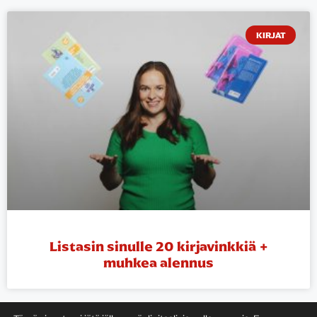
KIRJAT
Listasin sinulle 20 kirjavinkkiä +
muhkea alennus