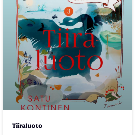
Tiiraluoto