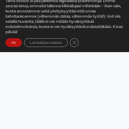
Tämä sivusto ei jätä jälkeensä digitaalisia pullanmuruja. Emme
seuraa sinua, emmekä tallenna klikkailujasi mihinkään – ihan vain,
KIRJAILIJAN TYÖ
koska arvostamme sekä yksityisyyttäsi että omaa
kahvitaukoamme (vähemmän dataa, vähemmän työtä!). Voit siis
selailla huoletta, täällä ei ole mitään hyväksyttäviä
evästeilmoituksia, koska ei ole hyväksyttäviä evästeitäkään. Kivaa
päivää!
Sulje evästebanneri
OK
Lue lisää jos maistuu
Satu Rämö – kirjailijavierailut
KIRJAT