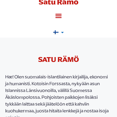
Satu Rämö
SATU RÄMÖ
Hæ! Olen suomalais-islantilainen kirjailija, ekonomi
ja humanisti. Kotoisin Forssasta, nykyään asun
Islannissa Länsivuonoilla, välillä Suomessa
Äkäslompolossa. Pohjoisten paikkojen lisäksi
tykkään laittaa sekä jäätelöön että kahviin
kuohukermaa, juosta hitaita lenkkejä ja nostaa isoja