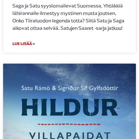
Saga ja Satu syyslomailevat Suomessa. Yhtäkkiä
lähirannalle ilmestyy mystinen musta joutsen.
Onko Tiiraluodon legenda totta? Siitä Satu ja Saga
aikovat ottaa selvää. Satujen Saaret -sarja jatkuu!
LUE LISÄÄ »