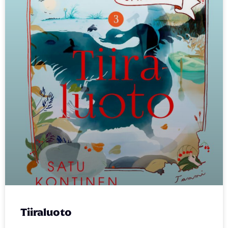
Tiiraluoto