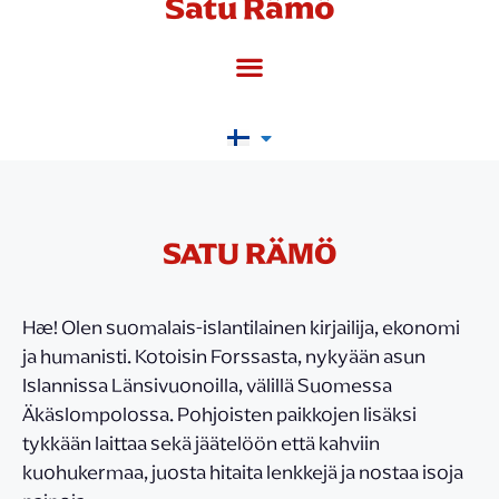
Satu Rämö
SATU RÄMÖ
Hæ! Olen suomalais-islantilainen kirjailija, ekonomi
ja humanisti. Kotoisin Forssasta, nykyään asun
Islannissa Länsivuonoilla, välillä Suomessa
Äkäslompolossa. Pohjoisten paikkojen lisäksi
tykkään laittaa sekä jäätelöön että kahviin
kuohukermaa, juosta hitaita lenkkejä ja nostaa isoja