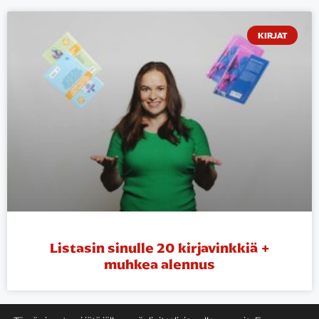
KIRJAT
Listasin sinulle 20 kirjavinkkiä +
muhkea alennus