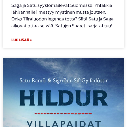
Saga ja Satu syyslomailevat Suomessa. Yhtäkkiä
lähirannalle ilmestyy mystinen musta joutsen.
Onko Tiiraluodon legenda totta? Siitä Satu ja Saga
aikovat ottaa selvää. Satujen Saaret -sarja jatkuu!
LUE LISÄÄ »