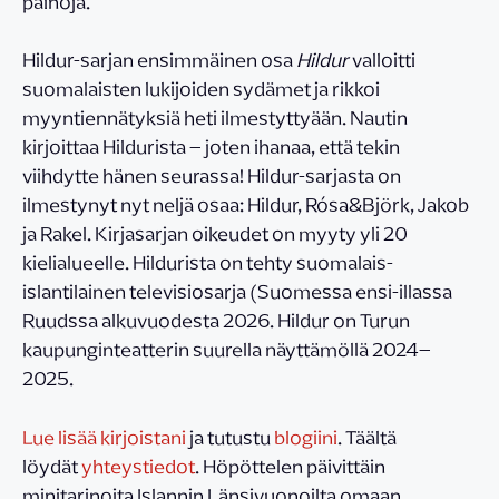
painoja.
Hildur-sarjan ensimmäinen osa
Hildur
valloitti
suomalaisten lukijoiden sydämet ja rikkoi
myyntiennätyksiä heti ilmestyttyään. Nautin
kirjoittaa Hildurista – joten ihanaa, että tekin
viihdytte hänen seurassa! Hildur-sarjasta on
ilmestynyt nyt neljä osaa: Hildur, Rósa&Björk, Jakob
ja Rakel. Kirjasarjan oikeudet on myyty yli 20
kielialueelle. Hildurista on tehty suomalais-
islantilainen televisiosarja (Suomessa ensi-illassa
Ruudssa alkuvuodesta 2026. Hildur on Turun
kaupunginteatterin suurella näyttämöllä 2024–
2025.
Lue lisää kirjoistani
ja tutustu
blogiini
. Täältä
löydät
yhteystiedot
. Höpöttelen päivittäin
minitarinoita Islannin Länsivuonoilta omaan