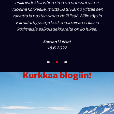
esikoisdekkaristien rima on noussut viime
vuosina korkealle, mutta Satu Rämö ylittää sen
vaivatta ja nostaa rimaa vielä lisää. Näin täysin
valmiita, kypsiä ja keskenään aivan erilaisia
kotimaisia esikoisdekkareita on ilo lukea.
Kansan Uutiset
18.6.2022
Kurkkaa blogiin!