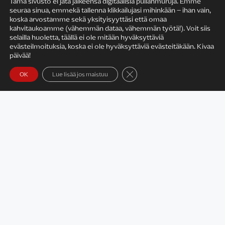
Tämä sivusto ei jätä jälkeensä digitaalisia pullanmuruja. Emme
seuraa sinua, emmekä tallenna klikkailujasi mihinkään – ihan vain,
KIRJAILIJAN TYÖ
koska arvostamme sekä yksityisyyttäsi että omaa
kahvitaukoamme (vähemmän dataa, vähemmän työtä!). Voit siis
selailla huoletta, täällä ei ole mitään hyväksyttäviä
evästeilmoituksia, koska ei ole hyväksyttäviä evästeitäkään. Kivaa
päivää!
Sulje evästebanneri
OK
Lue lisää jos maistuu
Satu Rämö – kirjailijavierailut
KIRJAT