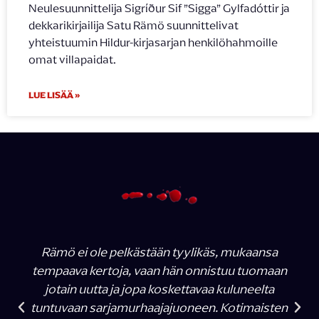
Neulesuunnittelija Sigríður Sif ”Sigga” Gylfadóttir ja
dekkarikirjailija Satu Rämö suunnittelivat
yhteistuumin Hildur-kirjasarjan henkilöhahmoille
omat villapaidat.
LUE LISÄÄ »
Rämö ei ole pelkästään tyylikäs, mukaansa
tempaava kertoja, vaan hän onnistuu tuomaan
jotain uutta ja jopa koskettavaa kuluneelta
tuntuvaan sarjamurhaajajuoneen. Kotimaisten