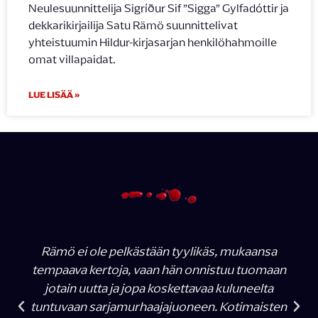
Neulesuunnittelija Sigríður Sif ”Sigga” Gylfadóttir ja
dekkarikirjailija Satu Rämö suunnittelivat
yhteistuumin Hildur-kirjasarjan henkilöhahmoille
omat villapaidat.
LUE LISÄÄ »
Rämö ei ole pelkästään tyylikäs, mukaansa
tempaava kertoja, vaan hän onnistuu tuomaan
jotain uutta ja jopa koskettavaa kuluneelta
tuntuvaan sarjamurhaajajuoneen. Kotimaisten