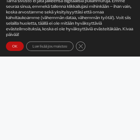
Tämä sivusto ei jätä jälkeensä digitaalisia pullanmuruja. Emme
seuraa sinua, emmekä tallenna klikkailujasi mihinkään – ihan vain,
KIRJAILIJAN TYÖ
koska arvostamme sekä yksityisyyttäsi että omaa
kahvitaukoamme (vähemmän dataa, vähemmän työtä!). Voit siis
selailla huoletta, täällä ei ole mitään hyväksyttäviä
evästeilmoituksia, koska ei ole hyväksyttäviä evästeitäkään. Kivaa
päivää!
Sulje evästebanneri
OK
Lue lisää jos maistuu
Satu Rämö – kirjailijavierailut
KIRJAT