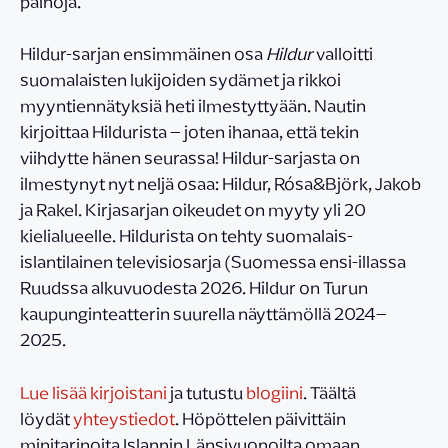
painoja.
Hildur-sarjan ensimmäinen osa
Hildur
valloitti
suomalaisten lukijoiden sydämet ja rikkoi
myyntiennätyksiä heti ilmestyttyään. Nautin
kirjoittaa Hildurista – joten ihanaa, että tekin
viihdytte hänen seurassa! Hildur-sarjasta on
ilmestynyt nyt neljä osaa: Hildur, Rósa&Björk, Jakob
ja Rakel. Kirjasarjan oikeudet on myyty yli 20
kielialueelle. Hildurista on tehty suomalais-
islantilainen televisiosarja (Suomessa ensi-illassa
Ruudssa alkuvuodesta 2026. Hildur on Turun
kaupunginteatterin suurella näyttämöllä 2024–
2025.
Lue lisää kirjoistani
ja tutustu
blogiini
. Täältä
löydät
yhteystiedot
. Höpöttelen päivittäin
minitarinoita Islannin Länsivuonoilta omaan