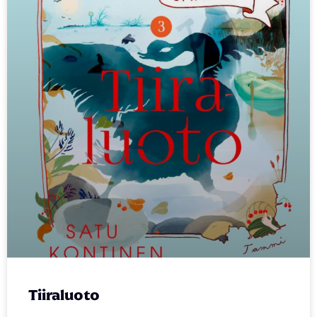
Tiiraluoto