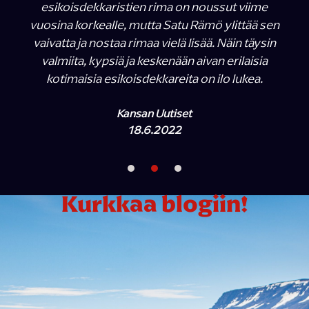
esikoisdekkaristien rima on noussut viime
vuosina korkealle, mutta Satu Rämö ylittää sen
vaivatta ja nostaa rimaa vielä lisää. Näin täysin
valmiita, kypsiä ja keskenään aivan erilaisia
kotimaisia esikoisdekkareita on ilo lukea.
Kansan Uutiset
18.6.2022
Kurkkaa blogiin!