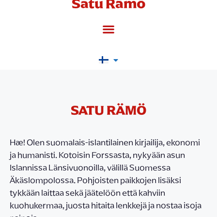
Satu Rämö
SATU RÄMÖ
Hæ! Olen suomalais-islantilainen kirjailija, ekonomi
ja humanisti. Kotoisin Forssasta, nykyään asun
Islannissa Länsivuonoilla, välillä Suomessa
Äkäslompolossa. Pohjoisten paikkojen lisäksi
tykkään laittaa sekä jäätelöön että kahviin
kuohukermaa, juosta hitaita lenkkejä ja nostaa isoja