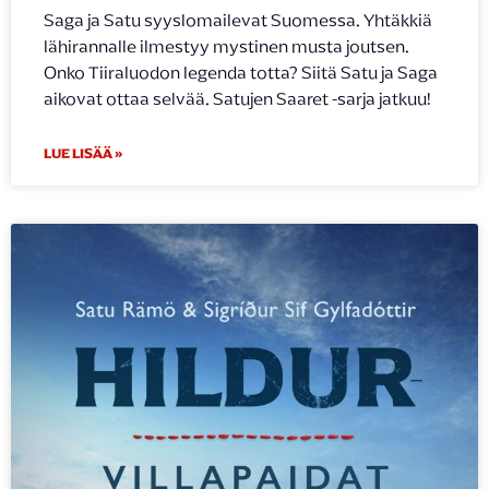
Saga ja Satu syyslomailevat Suomessa. Yhtäkkiä
lähirannalle ilmestyy mystinen musta joutsen.
Onko Tiiraluodon legenda totta? Siitä Satu ja Saga
aikovat ottaa selvää. Satujen Saaret -sarja jatkuu!
LUE LISÄÄ »