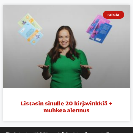
KIRJAT
Listasin sinulle 20 kirjavinkkiä +
muhkea alennus