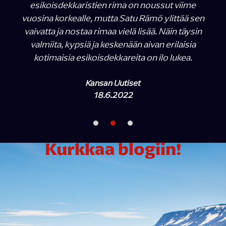
esikoisdekkaristien rima on noussut viime
vuosina korkealle, mutta Satu Rämö ylittää sen
vaivatta ja nostaa rimaa vielä lisää. Näin täysin
valmiita, kypsiä ja keskenään aivan erilaisia
kotimaisia esikoisdekkareita on ilo lukea.
Kansan Uutiset
18.6.2022
Kurkkaa blogiin!