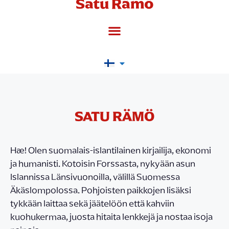
Satu Rämö
SATU RÄMÖ
Hæ! Olen suomalais-islantilainen kirjailija, ekonomi
ja humanisti. Kotoisin Forssasta, nykyään asun
Islannissa Länsivuonoilla, välillä Suomessa
Äkäslompolossa. Pohjoisten paikkojen lisäksi
tykkään laittaa sekä jäätelöön että kahviin
kuohukermaa, juosta hitaita lenkkejä ja nostaa isoja