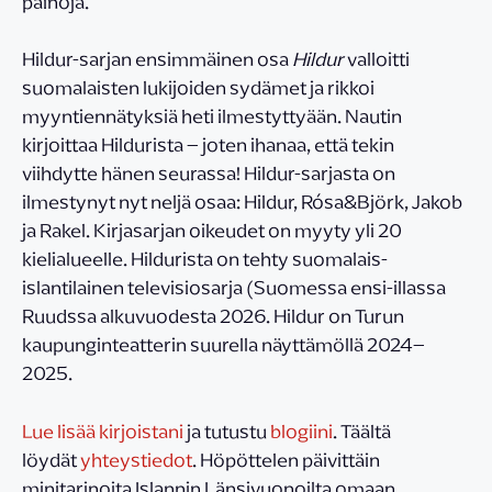
painoja.
Hildur-sarjan ensimmäinen osa
Hildur
valloitti
suomalaisten lukijoiden sydämet ja rikkoi
myyntiennätyksiä heti ilmestyttyään. Nautin
kirjoittaa Hildurista – joten ihanaa, että tekin
viihdytte hänen seurassa! Hildur-sarjasta on
ilmestynyt nyt neljä osaa: Hildur, Rósa&Björk, Jakob
ja Rakel. Kirjasarjan oikeudet on myyty yli 20
kielialueelle. Hildurista on tehty suomalais-
islantilainen televisiosarja (Suomessa ensi-illassa
Ruudssa alkuvuodesta 2026. Hildur on Turun
kaupunginteatterin suurella näyttämöllä 2024–
2025.
Lue lisää kirjoistani
ja tutustu
blogiini
. Täältä
löydät
yhteystiedot
. Höpöttelen päivittäin
minitarinoita Islannin Länsivuonoilta omaan