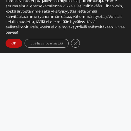
Tämä sivusto ei jätä jälkeensä digitaalisia pullanmuruja. Emme
seuraa sinua, emmekä tallenna klikkailujasi mihinkään – ihan vain,
KIRJAILIJAN TYÖ
koska arvostamme sekä yksityisyyttäsi että omaa
kahvitaukoamme (vähemmän dataa, vähemmän työtä!). Voit siis
selailla huoletta, täällä ei ole mitään hyväksyttäviä
evästeilmoituksia, koska ei ole hyväksyttäviä evästeitäkään. Kivaa
päivää!
Sulje evästebanneri
OK
Lue lisää jos maistuu
Satu Rämö – kirjailijavierailut
KIRJAT