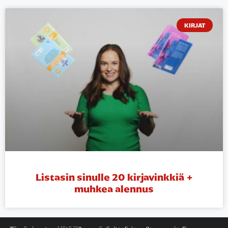
KIRJAT
Listasin sinulle 20 kirjavinkkiä +
muhkea alennus