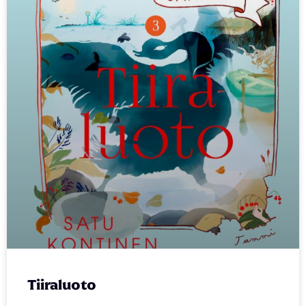
Tiiraluoto