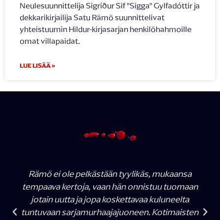
Neulesuunnittelija Sigríður Sif ”Sigga” Gylfadóttir ja
dekkarikirjailija Satu Rämö suunnittelivat
yhteistuumin Hildur-kirjasarjan henkilöhahmoille
omat villapaidat.
LUE LISÄÄ »
Rämö ei ole pelkästään tyylikäs, mukaansa
tempaava kertoja, vaan hän onnistuu tuomaan
jotain uutta ja jopa koskettavaa kuluneelta
tuntuvaan sarjamurhaajajuoneen. Kotimaisten