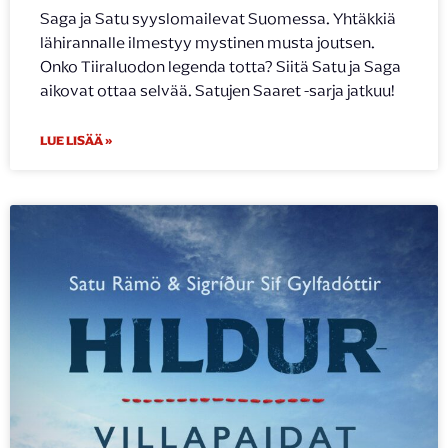
Saga ja Satu syyslomailevat Suomessa. Yhtäkkiä
lähirannalle ilmestyy mystinen musta joutsen.
Onko Tiiraluodon legenda totta? Siitä Satu ja Saga
aikovat ottaa selvää. Satujen Saaret -sarja jatkuu!
LUE LISÄÄ »