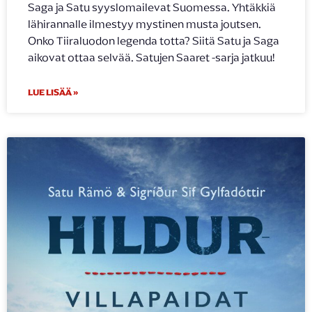
Saga ja Satu syyslomailevat Suomessa. Yhtäkkiä
lähirannalle ilmestyy mystinen musta joutsen.
Onko Tiiraluodon legenda totta? Siitä Satu ja Saga
aikovat ottaa selvää. Satujen Saaret -sarja jatkuu!
LUE LISÄÄ »