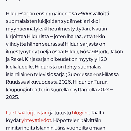
Hildur-sarjan ensimmäinen osa
Hildur
valloitti
suomalaisten lukijoiden sydämet ja rikkoi
myyntiennätyksiä heti ilmestyttyään. Nautin
kirjoittaa Hildurista – joten ihanaa, että tekin
viihdytte hänen seurassa! Hildur-sarjasta on
ilmestynyt nyt neljä osaa: Hildur, Rósa&Björk, Jakob
ja Rakel. Kirjasarjan oikeudet on myyty yli 20
kielialueelle. Hildurista on tehty suomalais-
islantilainen televisiosarja (Suomessa ensi-illassa
Ruudssa alkuvuodesta 2026. Hildur on Turun
kaupunginteatterin suurella näyttämöllä 2024–
2025.
Lue lisää kirjoistani
ja tutustu
blogiini
. Täältä
löydät
yhteystiedot
. Höpöttelen päivittäin
minitarinoita Islannin Länsivuonoilta omaan