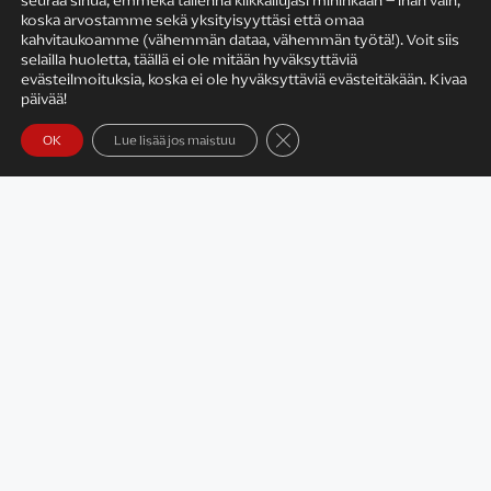
seuraa sinua, emmekä tallenna klikkailujasi mihinkään – ihan vain,
koska arvostamme sekä yksityisyyttäsi että omaa
KIRJAILIJAN TYÖ
kahvitaukoamme (vähemmän dataa, vähemmän työtä!). Voit siis
selailla huoletta, täällä ei ole mitään hyväksyttäviä
evästeilmoituksia, koska ei ole hyväksyttäviä evästeitäkään. Kivaa
päivää!
Sulje evästebanneri
OK
Lue lisää jos maistuu
Satu Rämö – kirjailijavierailut
KIRJAT