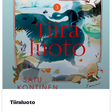
Tiiraluoto