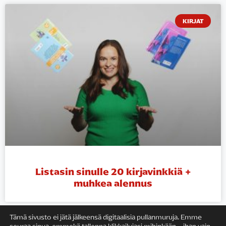
KIRJAT
Listasin sinulle 20 kirjavinkkiä +
muhkea alennus
Tämä sivusto ei jätä jälkeensä digitaalisia pullanmuruja. Emme