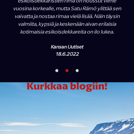
esikoisdekkaristien rima on noussut viime
vuosina korkealle, mutta Satu Rämö ylittää sen
vaivatta ja nostaa rimaa vielä lisää. Näin täysin
valmiita, kypsiä ja keskenään aivan erilaisia
kotimaisia esikoisdekkareita on ilo lukea.
Kansan Uutiset
18.6.2022
Kurkkaa blogiin!