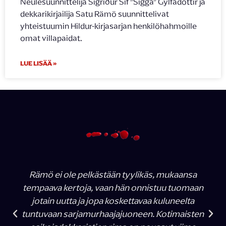
Neulesuunnittelija Sigríður Sif ”Sigga” Gylfadóttir ja
dekkarikirjailija Satu Rämö suunnittelivat
yhteistuumin Hildur-kirjasarjan henkilöhahmoille
omat villapaidat.
LUE LISÄÄ »
Rämö ei ole pelkästään tyylikäs, mukaansa
tempaava kertoja, vaan hän onnistuu tuomaan
jotain uutta ja jopa koskettavaa kuluneelta
tuntuvaan sarjamurhaajajuoneen. Kotimaisten