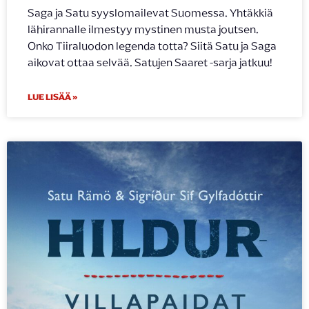
Saga ja Satu syyslomailevat Suomessa. Yhtäkkiä
lähirannalle ilmestyy mystinen musta joutsen.
Onko Tiiraluodon legenda totta? Siitä Satu ja Saga
aikovat ottaa selvää. Satujen Saaret -sarja jatkuu!
LUE LISÄÄ »