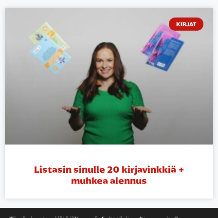
KIRJAT
Listasin sinulle 20 kirjavinkkiä +
muhkea alennus