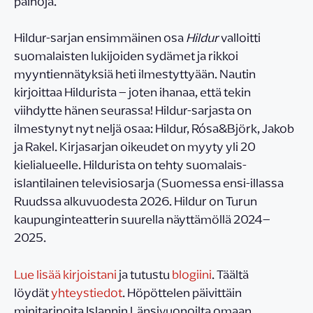
painoja.
Hildur-sarjan ensimmäinen osa
Hildur
valloitti
suomalaisten lukijoiden sydämet ja rikkoi
myyntiennätyksiä heti ilmestyttyään. Nautin
kirjoittaa Hildurista – joten ihanaa, että tekin
viihdytte hänen seurassa! Hildur-sarjasta on
ilmestynyt nyt neljä osaa: Hildur, Rósa&Björk, Jakob
ja Rakel. Kirjasarjan oikeudet on myyty yli 20
kielialueelle. Hildurista on tehty suomalais-
islantilainen televisiosarja (Suomessa ensi-illassa
Ruudssa alkuvuodesta 2026. Hildur on Turun
kaupunginteatterin suurella näyttämöllä 2024–
2025.
Lue lisää kirjoistani
ja tutustu
blogiini
. Täältä
löydät
yhteystiedot
. Höpöttelen päivittäin
minitarinoita Islannin Länsivuonoilta omaan