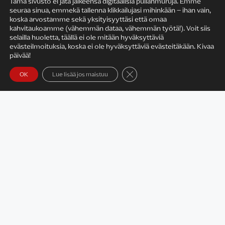
Tämä sivusto ei jätä jälkeensä digitaalisia pullanmuruja. Emme
seuraa sinua, emmekä tallenna klikkailujasi mihinkään – ihan vain,
KIRJAILIJAN TYÖ
koska arvostamme sekä yksityisyyttäsi että omaa
kahvitaukoamme (vähemmän dataa, vähemmän työtä!). Voit siis
selailla huoletta, täällä ei ole mitään hyväksyttäviä
evästeilmoituksia, koska ei ole hyväksyttäviä evästeitäkään. Kivaa
päivää!
Sulje evästebanneri
OK
Lue lisää jos maistuu
Satu Rämö – kirjailijavierailut
KIRJAT