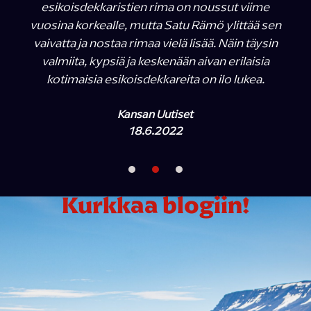
esikoisdekkaristien rima on noussut viime
vuosina korkealle, mutta Satu Rämö ylittää sen
vaivatta ja nostaa rimaa vielä lisää. Näin täysin
valmiita, kypsiä ja keskenään aivan erilaisia
kotimaisia esikoisdekkareita on ilo lukea.
Kansan Uutiset
18.6.2022
Kurkkaa blogiin!