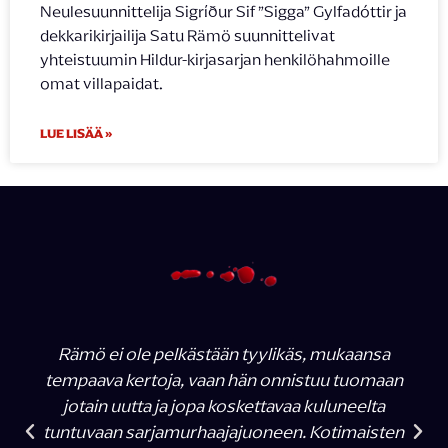
Neulesuunnittelija Sigríður Sif ”Sigga” Gylfadóttir ja
dekkarikirjailija Satu Rämö suunnittelivat
yhteistuumin Hildur-kirjasarjan henkilöhahmoille
omat villapaidat.
LUE LISÄÄ »
Rämö ei ole pelkästään tyylikäs, mukaansa
tempaava kertoja, vaan hän onnistuu tuomaan
jotain uutta ja jopa koskettavaa kuluneelta
tuntuvaan sarjamurhaajajuoneen. Kotimaisten