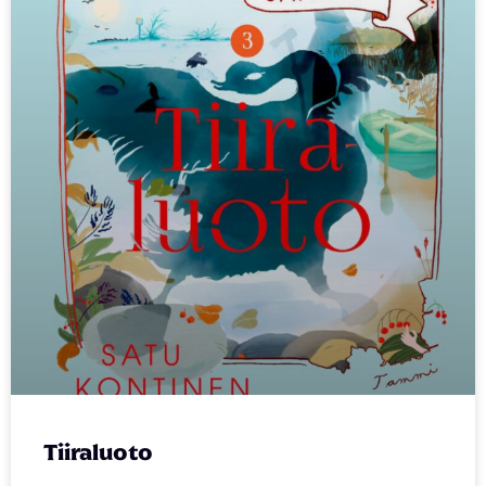
Tiiraluoto