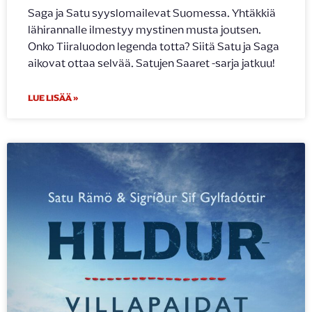
Saga ja Satu syyslomailevat Suomessa. Yhtäkkiä
lähirannalle ilmestyy mystinen musta joutsen.
Onko Tiiraluodon legenda totta? Siitä Satu ja Saga
aikovat ottaa selvää. Satujen Saaret -sarja jatkuu!
LUE LISÄÄ »