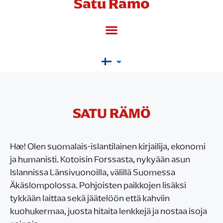
Satu Rämö
SATU RÄMÖ
Hæ! Olen suomalais-islantilainen kirjailija, ekonomi
ja humanisti. Kotoisin Forssasta, nykyään asun
Islannissa Länsivuonoilla, välillä Suomessa
Äkäslompolossa. Pohjoisten paikkojen lisäksi
tykkään laittaa sekä jäätelöön että kahviin
kuohukermaa, juosta hitaita lenkkejä ja nostaa isoja