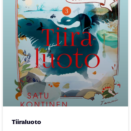
Tiiraluoto