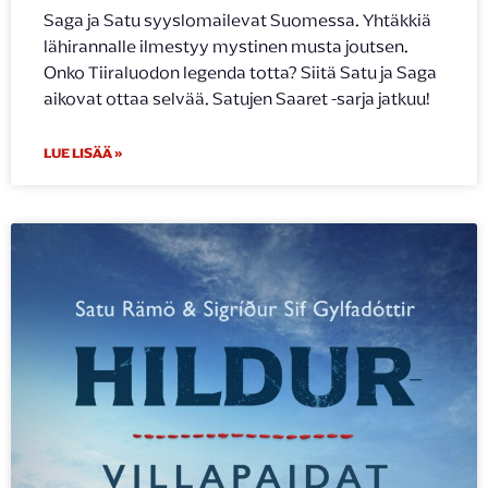
Saga ja Satu syyslomailevat Suomessa. Yhtäkkiä
lähirannalle ilmestyy mystinen musta joutsen.
Onko Tiiraluodon legenda totta? Siitä Satu ja Saga
aikovat ottaa selvää. Satujen Saaret -sarja jatkuu!
LUE LISÄÄ »