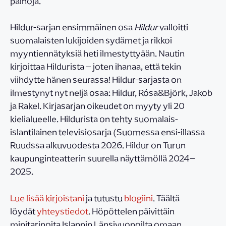
painoja.
Hildur-sarjan ensimmäinen osa
Hildur
valloitti
suomalaisten lukijoiden sydämet ja rikkoi
myyntiennätyksiä heti ilmestyttyään. Nautin
kirjoittaa Hildurista – joten ihanaa, että tekin
viihdytte hänen seurassa! Hildur-sarjasta on
ilmestynyt nyt neljä osaa: Hildur, Rósa&Björk, Jakob
ja Rakel. Kirjasarjan oikeudet on myyty yli 20
kielialueelle. Hildurista on tehty suomalais-
islantilainen televisiosarja (Suomessa ensi-illassa
Ruudssa alkuvuodesta 2026. Hildur on Turun
kaupunginteatterin suurella näyttämöllä 2024–
2025.
Lue lisää kirjoistani
ja tutustu
blogiini
. Täältä
löydät
yhteystiedot
. Höpöttelen päivittäin
minitarinoita Islannin Länsivuonoilta omaan