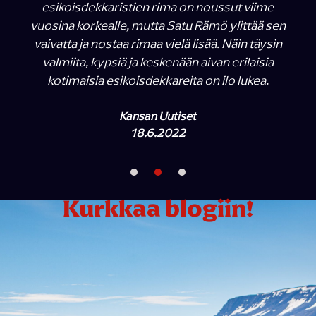
esikoisdekkaristien rima on noussut viime
vuosina korkealle, mutta Satu Rämö ylittää sen
vaivatta ja nostaa rimaa vielä lisää. Näin täysin
valmiita, kypsiä ja keskenään aivan erilaisia
kotimaisia esikoisdekkareita on ilo lukea.
Kansan Uutiset
18.6.2022
Kurkkaa blogiin!