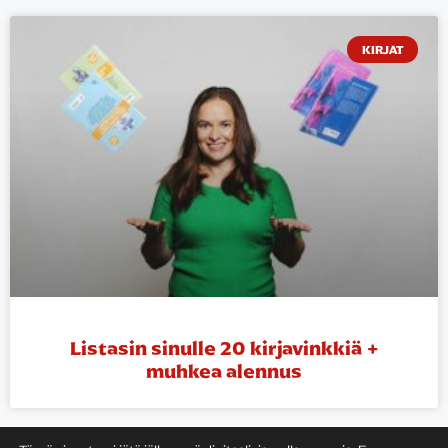
KIRJAT
Listasin sinulle 20 kirjavinkkiä +
muhkea alennus