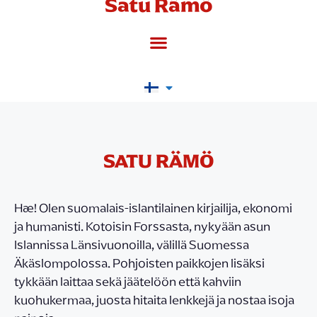
Satu Rämö
SATU RÄMÖ
Hæ! Olen suomalais-islantilainen kirjailija, ekonomi
ja humanisti. Kotoisin Forssasta, nykyään asun
Islannissa Länsivuonoilla, välillä Suomessa
Äkäslompolossa. Pohjoisten paikkojen lisäksi
tykkään laittaa sekä jäätelöön että kahviin
kuohukermaa, juosta hitaita lenkkejä ja nostaa isoja