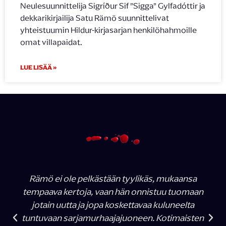
Neulesuunnittelija Sigríður Sif ”Sigga” Gylfadóttir ja
dekkarikirjailija Satu Rämö suunnittelivat
yhteistuumin Hildur-kirjasarjan henkilöhahmoille
omat villapaidat.
LUE LISÄÄ »
Rämö ei ole pelkästään tyylikäs, mukaansa
tempaava kertoja, vaan hän onnistuu tuomaan
jotain uutta ja jopa koskettavaa kuluneelta
tuntuvaan sarjamurhaajajuoneen. Kotimaisten