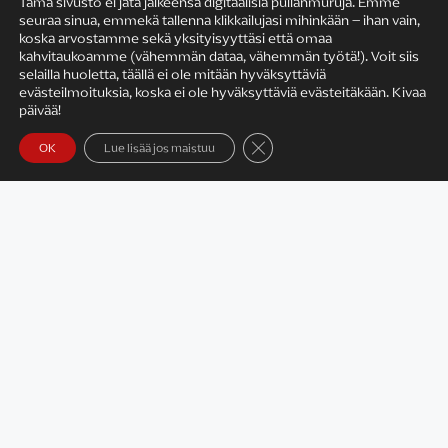
Tämä sivusto ei jätä jälkeensä digitaalisia pullanmuruja. Emme
seuraa sinua, emmekä tallenna klikkailujasi mihinkään – ihan vain,
KIRJAILIJAN TYÖ
koska arvostamme sekä yksityisyyttäsi että omaa
kahvitaukoamme (vähemmän dataa, vähemmän työtä!). Voit siis
selailla huoletta, täällä ei ole mitään hyväksyttäviä
evästeilmoituksia, koska ei ole hyväksyttäviä evästeitäkään. Kivaa
päivää!
Sulje evästebanneri
OK
Lue lisää jos maistuu
Satu Rämö – kirjailijavierailut
KIRJAT