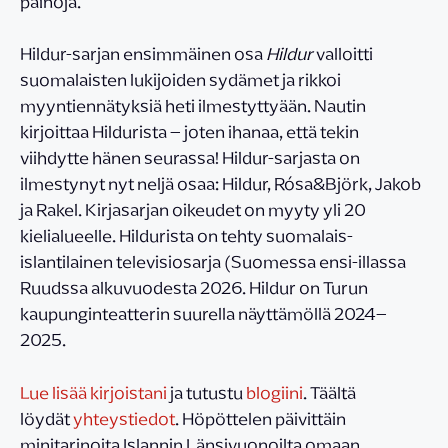
painoja.
Hildur-sarjan ensimmäinen osa
Hildur
valloitti
suomalaisten lukijoiden sydämet ja rikkoi
myyntiennätyksiä heti ilmestyttyään. Nautin
kirjoittaa Hildurista – joten ihanaa, että tekin
viihdytte hänen seurassa! Hildur-sarjasta on
ilmestynyt nyt neljä osaa: Hildur, Rósa&Björk, Jakob
ja Rakel. Kirjasarjan oikeudet on myyty yli 20
kielialueelle. Hildurista on tehty suomalais-
islantilainen televisiosarja (Suomessa ensi-illassa
Ruudssa alkuvuodesta 2026. Hildur on Turun
kaupunginteatterin suurella näyttämöllä 2024–
2025.
Lue lisää kirjoistani
ja tutustu
blogiini
. Täältä
löydät
yhteystiedot
. Höpöttelen päivittäin
minitarinoita Islannin Länsivuonoilta omaan