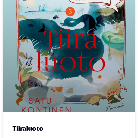
Tiiraluoto