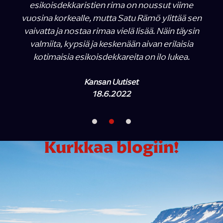
esikoisdekkaristien rima on noussut viime
vuosina korkealle, mutta Satu Rämö ylittää sen
vaivatta ja nostaa rimaa vielä lisää. Näin täysin
valmiita, kypsiä ja keskenään aivan erilaisia
kotimaisia esikoisdekkareita on ilo lukea.
Kansan Uutiset
18.6.2022
Kurkkaa blogiin!