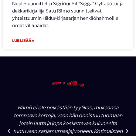
Neulesuunnittelija Sigríður Sif ”Sigga” Gylfadóttir ja
dekkarikirjailija Satu Rämö suunnittelivat
yhteistuumin Hildur-kirjasarjan henkilöhahmoille
omat villapaidat.
LUE LISÄÄ »
Rämö ei ole pelkästään tyylikäs, mukaansa
tempaava kertoja, vaan hän onnistuu tuomaan
jotain uutta ja jopa koskettavaa kuluneelta
tuntuvaan sarjamurhaajajuoneen. Kotimaisten