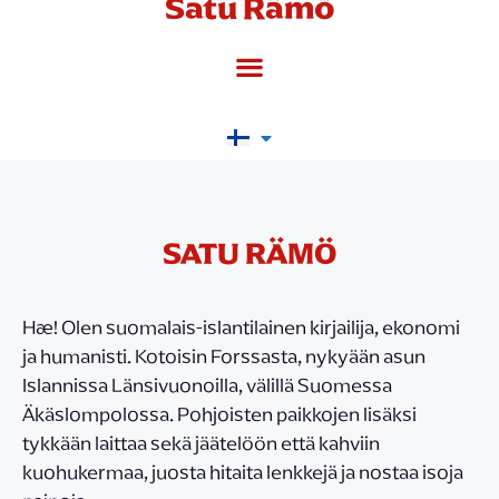
Satu Rämö
SATU RÄMÖ
Hæ! Olen suomalais-islantilainen kirjailija, ekonomi
ja humanisti. Kotoisin Forssasta, nykyään asun
Islannissa Länsivuonoilla, välillä Suomessa
Äkäslompolossa. Pohjoisten paikkojen lisäksi
tykkään laittaa sekä jäätelöön että kahviin
kuohukermaa, juosta hitaita lenkkejä ja nostaa isoja