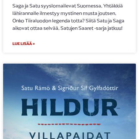
Saga ja Satu syyslomailevat Suomessa. Yhtäkkiä
lähirannalle ilmestyy mystinen musta joutsen.
Onko Tiiraluodon legenda totta? Siitä Satu ja Saga
aikovat ottaa selvää. Satujen Saaret -sarja jatkuu!
LUE LISÄÄ »