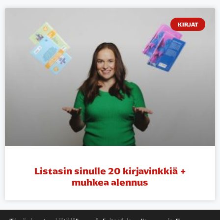
KIRJAT
Listasin sinulle 20 kirjavinkkiä +
muhkea alennus