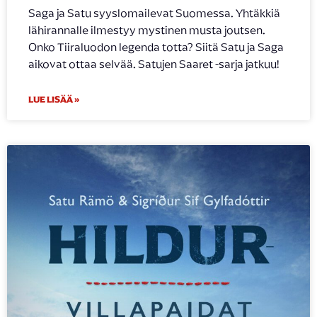
Saga ja Satu syyslomailevat Suomessa. Yhtäkkiä
lähirannalle ilmestyy mystinen musta joutsen.
Onko Tiiraluodon legenda totta? Siitä Satu ja Saga
aikovat ottaa selvää. Satujen Saaret -sarja jatkuu!
LUE LISÄÄ »