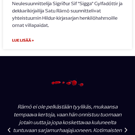
Neulesuunnittelija Sigríður Sif ”Sigga” Gylfadóttir ja
dekkarikirjailija Satu Rämö suunnittelivat
yhteistuumin Hildur-kirjasarjan henkilöhahmoille
omat villapaidat.
LUE LISÄÄ »
Rämö ei ole pelkästään tyylikäs, mukaansa
tempaava kertoja, vaan hän onnistuu tuomaan
jotain uutta ja jopa koskettavaa kuluneelta
tuntuvaan sarjamurhaajajuoneen. Kotimaisten