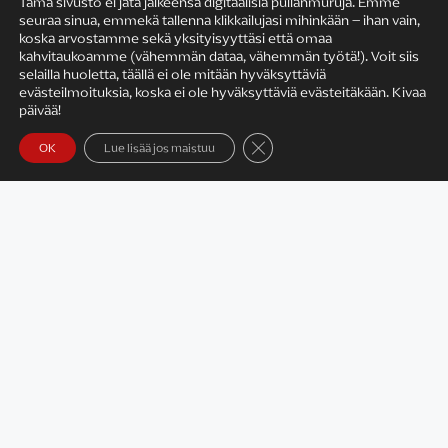
Tämä sivusto ei jätä jälkeensä digitaalisia pullanmuruja. Emme
seuraa sinua, emmekä tallenna klikkailujasi mihinkään – ihan vain,
KIRJAILIJAN TYÖ
koska arvostamme sekä yksityisyyttäsi että omaa
kahvitaukoamme (vähemmän dataa, vähemmän työtä!). Voit siis
selailla huoletta, täällä ei ole mitään hyväksyttäviä
evästeilmoituksia, koska ei ole hyväksyttäviä evästeitäkään. Kivaa
päivää!
Sulje evästebanneri
OK
Lue lisää jos maistuu
Satu Rämö – kirjailijavierailut
KIRJAT