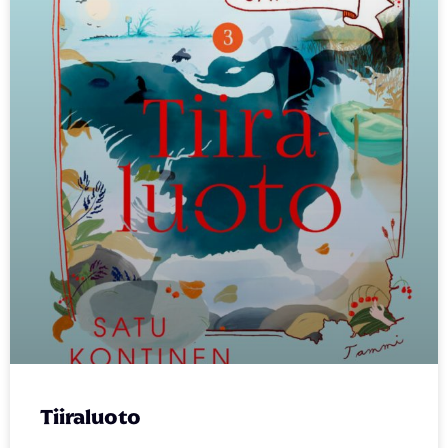
Tiiraluoto