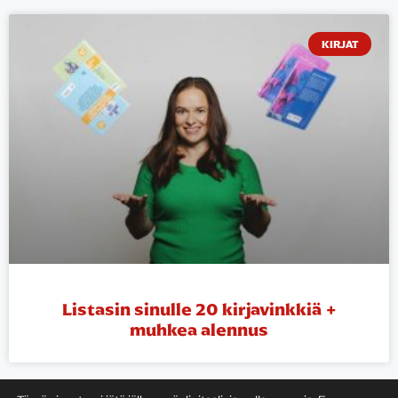
KIRJAT
Listasin sinulle 20 kirjavinkkiä +
muhkea alennus