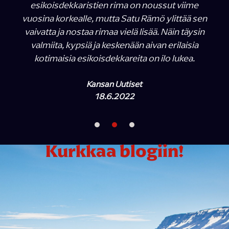
esikoisdekkaristien rima on noussut viime
vuosina korkealle, mutta Satu Rämö ylittää sen
vaivatta ja nostaa rimaa vielä lisää. Näin täysin
valmiita, kypsiä ja keskenään aivan erilaisia
kotimaisia esikoisdekkareita on ilo lukea.
Kansan Uutiset
18.6.2022
Kurkkaa blogiin!