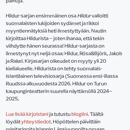
painoja.
Hildur-sarjan ensimmäinen osa
Hildur
valloitti
suomalaisten lukijoiden sydämet ja rikkoi
myyntiennätyksiä heti ilmestyttyään. Nautin
kirjoittaa Hildurista – joten ihanaa, että tekin
viihdytte hänen seurassa! Hildur-sarjasta on
ilmestynyt nyt neljä osaa: Hildur, Rósa&Björk, Jakob
ja Rakel. Kirjasarjan oikeudet on myyty yli 20
kielialueelle. Hildurista on tehty suomalais-
islantilainen televisiosarja (Suomessa ensi-illassa
Ruudssa alkuvuodesta 2026. Hildur on Turun
kaupunginteatterin suurella näyttämöllä 2024–
2025.
Lue lisää kirjoistani
ja tutustu
blogiini
. Täältä
löydät
yhteystiedot
. Höpöttelen päivittäin
minitarinoita Islannin Länsivuonoilta omaan