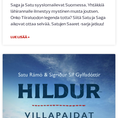
Saga ja Satu syyslomailevat Suomessa. Yhtäkkiä
lähirannalle ilmestyy mystinen musta joutsen.
Onko Tiiraluodon legenda totta? Siitä Satu ja Saga
aikovat ottaa selvää. Satujen Saaret -sarja jatkuu!
LUE LISÄÄ »