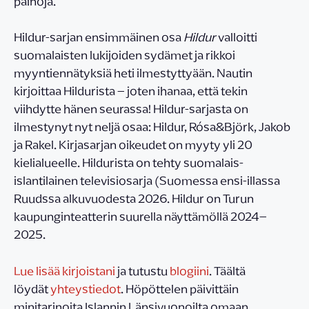
painoja.
Hildur-sarjan ensimmäinen osa
Hildur
valloitti
suomalaisten lukijoiden sydämet ja rikkoi
myyntiennätyksiä heti ilmestyttyään. Nautin
kirjoittaa Hildurista – joten ihanaa, että tekin
viihdytte hänen seurassa! Hildur-sarjasta on
ilmestynyt nyt neljä osaa: Hildur, Rósa&Björk, Jakob
ja Rakel. Kirjasarjan oikeudet on myyty yli 20
kielialueelle. Hildurista on tehty suomalais-
islantilainen televisiosarja (Suomessa ensi-illassa
Ruudssa alkuvuodesta 2026. Hildur on Turun
kaupunginteatterin suurella näyttämöllä 2024–
2025.
Lue lisää kirjoistani
ja tutustu
blogiini
. Täältä
löydät
yhteystiedot
. Höpöttelen päivittäin
minitarinoita Islannin Länsivuonoilta omaan