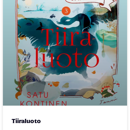
Tiiraluoto