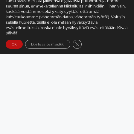
Tämä sivusto ei jätä jälkeensä digitaalisia pullanmuruja. Emme
seuraa sinua, emmekä tallenna klikkailujasi mihinkään – ihan vain,
KIRJAILIJAN TYÖ
koska arvostamme sekä yksityisyyttäsi että omaa
kahvitaukoamme (vähemmän dataa, vähemmän työtä!). Voit siis
selailla huoletta, täällä ei ole mitään hyväksyttäviä
evästeilmoituksia, koska ei ole hyväksyttäviä evästeitäkään. Kivaa
päivää!
Sulje evästebanneri
OK
Lue lisää jos maistuu
Satu Rämö – kirjailijavierailut
KIRJAT