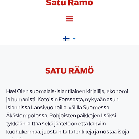
Satu Rämö
SATU RÄMÖ
Hæ! Olen suomalais-islantilainen kirjailija, ekonomi
ja humanisti. Kotoisin Forssasta, nykyään asun
Islannissa Länsivuonoilla, välillä Suomessa
Äkäslompolossa. Pohjoisten paikkojen lisäksi
tykkään laittaa sekä jäätelöön että kahviin
kuohukermaa, juosta hitaita lenkkejä ja nostaa isoja