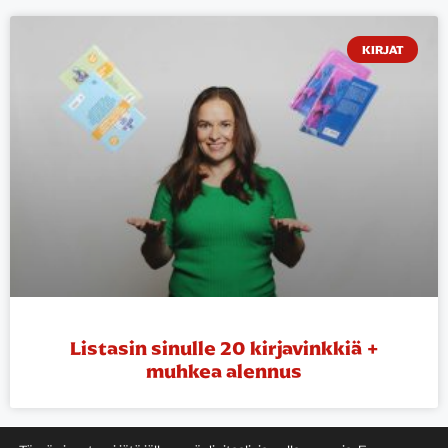
KIRJAT
Listasin sinulle 20 kirjavinkkiä +
muhkea alennus