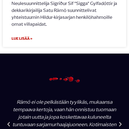
Neulesuunnittelija Sigríður Sif ”Sigga” Gylfadóttir ja
dekkarikirjailija Satu Rämö suunnittelivat
yhteistuumin Hildur-kirjasarjan henkilöhahmoille
omat villapaidat.
LUE LISÄÄ »
Rämö ei ole pelkästään tyylikäs, mukaansa
tempaava kertoja, vaan hän onnistuu tuomaan
jotain uutta ja jopa koskettavaa kuluneelta
tuntuvaan sarjamurhaajajuoneen. Kotimaisten