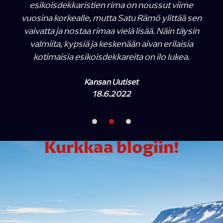
esikoisdekkaristien rima on noussut viime
vuosina korkealle, mutta Satu Rämö ylittää sen
vaivatta ja nostaa rimaa vielä lisää. Näin täysin
valmiita, kypsiä ja keskenään aivan erilaisia
kotimaisia esikoisdekkareita on ilo lukea.
Kansan Uutiset
18.6.2022
Kurkkaa blogiin!