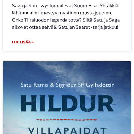
Saga ja Satu syyslomailevat Suomessa. Yhtäkkiä
lähirannalle ilmestyy mystinen musta joutsen.
Onko Tiiraluodon legenda totta? Siitä Satu ja Saga
aikovat ottaa selvää. Satujen Saaret -sarja jatkuu!
LUE LISÄÄ »