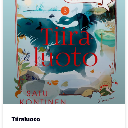
Tiiraluoto