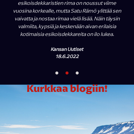
esikoisdekkaristien rima on noussut viime
vuosina korkealle, mutta Satu Rämö ylittää sen
vaivatta ja nostaa rimaa vielä lisää. Näin täysin
valmiita, kypsiä ja keskenään aivan erilaisia
kotimaisia esikoisdekkareita on ilo lukea.
Kansan Uutiset
18.6.2022
Kurkkaa blogiin!