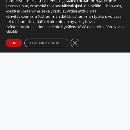
Tämä sivusto ei jätä jälkeensä digitaalisia pullanmuruja. Emme
seuraa sinua, emmekä tallenna klikkailujasi mihinkään – ihan vain,
KIRJAILIJAN TYÖ
koska arvostamme sekä yksityisyyttäsi että omaa
kahvitaukoamme (vähemmän dataa, vähemmän työtä!). Voit siis
selailla huoletta, täällä ei ole mitään hyväksyttäviä
evästeilmoituksia, koska ei ole hyväksyttäviä evästeitäkään. Kivaa
päivää!
Sulje evästebanneri
OK
Lue lisää jos maistuu
Satu Rämö – kirjailijavierailut
KIRJAT