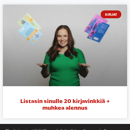
KIRJAT
Listasin sinulle 20 kirjavinkkiä +
muhkea alennus