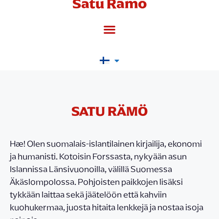
Satu Rämö
SATU RÄMÖ
Hæ! Olen suomalais-islantilainen kirjailija, ekonomi
ja humanisti. Kotoisin Forssasta, nykyään asun
Islannissa Länsivuonoilla, välillä Suomessa
Äkäslompolossa. Pohjoisten paikkojen lisäksi
tykkään laittaa sekä jäätelöön että kahviin
kuohukermaa, juosta hitaita lenkkejä ja nostaa isoja