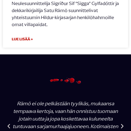
Neulesuunnittelija Sigríður Sif ”Sigga” Gylfadóttir ja
dekkarikirjailija Satu Rämö suunnittelivat
yhteistuumin Hildur-kirjasarjan henkilöhahmoille
omat villapaidat.
LUE LISÄÄ »
Rämö ei ole pelkästään tyylikäs, mukaansa
tempaava kertoja, vaan hän onnistuu tuomaan
jotain uutta ja jopa koskettavaa kuluneelta
tuntuvaan sarjamurhaajajuoneen. Kotimaisten