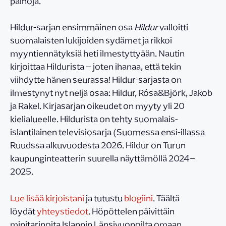
painoja.
Hildur-sarjan ensimmäinen osa
Hildur
valloitti
suomalaisten lukijoiden sydämet ja rikkoi
myyntiennätyksiä heti ilmestyttyään. Nautin
kirjoittaa Hildurista – joten ihanaa, että tekin
viihdytte hänen seurassa! Hildur-sarjasta on
ilmestynyt nyt neljä osaa: Hildur, Rósa&Björk, Jakob
ja Rakel. Kirjasarjan oikeudet on myyty yli 20
kielialueelle. Hildurista on tehty suomalais-
islantilainen televisiosarja (Suomessa ensi-illassa
Ruudssa alkuvuodesta 2026. Hildur on Turun
kaupunginteatterin suurella näyttämöllä 2024–
2025.
Lue lisää kirjoistani
ja tutustu
blogiini
. Täältä
löydät
yhteystiedot
. Höpöttelen päivittäin
minitarinoita Islannin Länsivuonoilta omaan