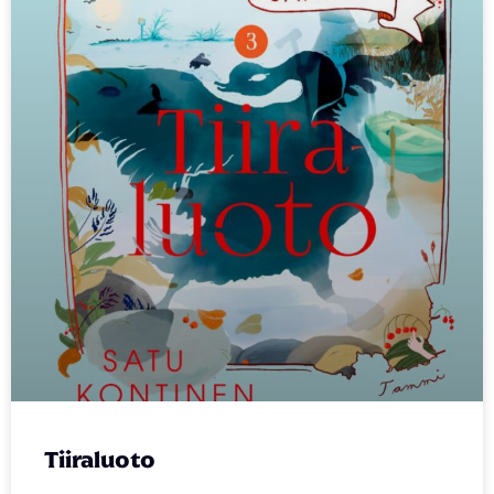
Tiiraluoto