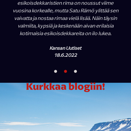
esikoisdekkaristien rima on noussut viime
vuosina korkealle, mutta Satu Rämö ylittää sen
vaivatta ja nostaa rimaa vielä lisää. Näin täysin
valmiita, kypsiä ja keskenään aivan erilaisia
kotimaisia esikoisdekkareita on ilo lukea.
Kansan Uutiset
18.6.2022
Kurkkaa blogiin!