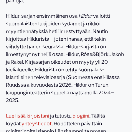
painoja.
Hildur-sarjan ensimmäinen osa
Hildur
valloitti
suomalaisten lukijoiden sydämet ja rikkoi
myyntiennätyksiä heti ilmestyttyään. Nautin
kirjoittaa Hildurista – joten ihanaa, että tekin
viihdytte hänen seurassa! Hildur-sarjasta on
ilmestynyt nyt neljä osaa: Hildur, Rósa&Björk, Jakob
ja Rakel. Kirjasarjan oikeudet on myyty yli 20
kielialueelle. Hildurista on tehty suomalais-
islantilainen televisiosarja (Suomessa ensi-illassa
Ruudssa alkuvuodesta 2026. Hildur on Turun
kaupunginteatterin suurella näyttämöllä 2024–
2025.
Lue lisää kirjoistani
ja tutustu
blogiini
. Täältä
löydät
yhteystiedot
. Höpöttelen päivittäin
minitarinoita Islannin Länsivuonoilta omaan