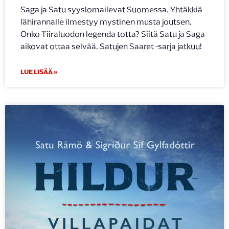
Saga ja Satu syyslomailevat Suomessa. Yhtäkkiä
lähirannalle ilmestyy mystinen musta joutsen.
Onko Tiiraluodon legenda totta? Siitä Satu ja Saga
aikovat ottaa selvää. Satujen Saaret -sarja jatkuu!
LUE LISÄÄ »