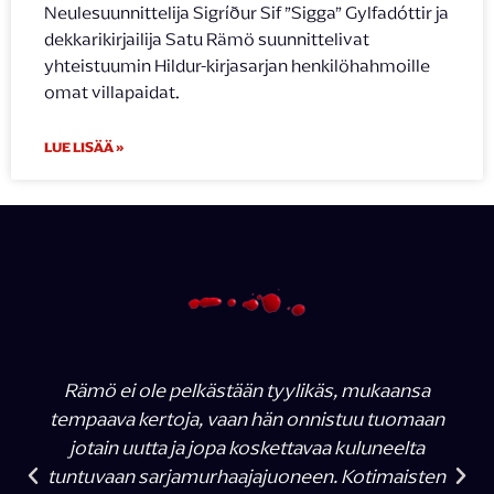
Neulesuunnittelija Sigríður Sif ”Sigga” Gylfadóttir ja
dekkarikirjailija Satu Rämö suunnittelivat
yhteistuumin Hildur-kirjasarjan henkilöhahmoille
omat villapaidat.
LUE LISÄÄ »
Rämö ei ole pelkästään tyylikäs, mukaansa
tempaava kertoja, vaan hän onnistuu tuomaan
jotain uutta ja jopa koskettavaa kuluneelta
tuntuvaan sarjamurhaajajuoneen. Kotimaisten