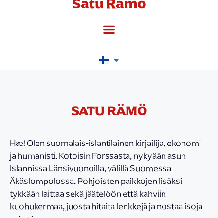
Satu Rämö
SATU RÄMÖ
Hæ! Olen suomalais-islantilainen kirjailija, ekonomi
ja humanisti. Kotoisin Forssasta, nykyään asun
Islannissa Länsivuonoilla, välillä Suomessa
Äkäslompolossa. Pohjoisten paikkojen lisäksi
tykkään laittaa sekä jäätelöön että kahviin
kuohukermaa, juosta hitaita lenkkejä ja nostaa isoja