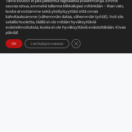
Tämä sivusto ei jätä jälkeensä digitaalisia pullanmuruja. Emme
seuraa sinua, emmekä tallenna klikkailujasi mihinkään – ihan vain,
KIRJAILIJAN TYÖ
koska arvostamme sekä yksityisyyttäsi että omaa
kahvitaukoamme (vähemmän dataa, vähemmän työtä!). Voit siis
selailla huoletta, täällä ei ole mitään hyväksyttäviä
evästeilmoituksia, koska ei ole hyväksyttäviä evästeitäkään. Kivaa
päivää!
Sulje evästebanneri
OK
Lue lisää jos maistuu
Satu Rämö – kirjailijavierailut
KIRJAT