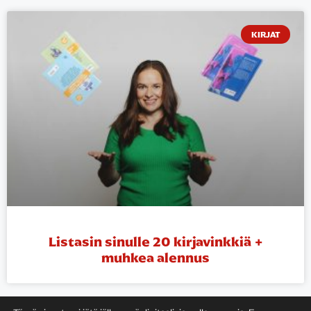
KIRJAT
Listasin sinulle 20 kirjavinkkiä +
muhkea alennus