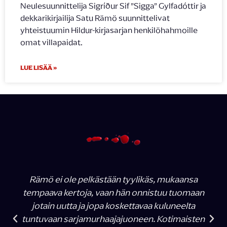
Neulesuunnittelija Sigríður Sif ”Sigga” Gylfadóttir ja
dekkarikirjailija Satu Rämö suunnittelivat
yhteistuumin Hildur-kirjasarjan henkilöhahmoille
omat villapaidat.
LUE LISÄÄ »
Rämö ei ole pelkästään tyylikäs, mukaansa
tempaava kertoja, vaan hän onnistuu tuomaan
jotain uutta ja jopa koskettavaa kuluneelta
tuntuvaan sarjamurhaajajuoneen. Kotimaisten