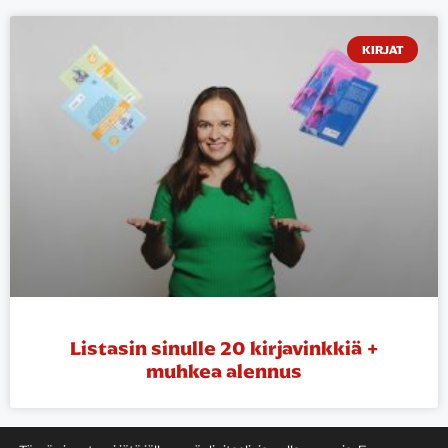
KIRJAT
Listasin sinulle 20 kirjavinkkiä +
muhkea alennus