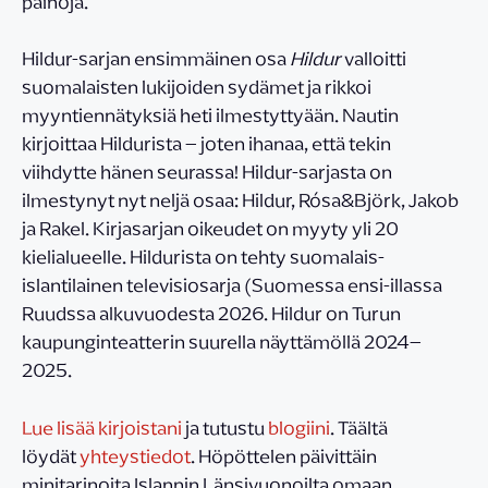
painoja.
Hildur-sarjan ensimmäinen osa
Hildur
valloitti
suomalaisten lukijoiden sydämet ja rikkoi
myyntiennätyksiä heti ilmestyttyään. Nautin
kirjoittaa Hildurista – joten ihanaa, että tekin
viihdytte hänen seurassa! Hildur-sarjasta on
ilmestynyt nyt neljä osaa: Hildur, Rósa&Björk, Jakob
ja Rakel. Kirjasarjan oikeudet on myyty yli 20
kielialueelle. Hildurista on tehty suomalais-
islantilainen televisiosarja (Suomessa ensi-illassa
Ruudssa alkuvuodesta 2026. Hildur on Turun
kaupunginteatterin suurella näyttämöllä 2024–
2025.
Lue lisää kirjoistani
ja tutustu
blogiini
. Täältä
löydät
yhteystiedot
. Höpöttelen päivittäin
minitarinoita Islannin Länsivuonoilta omaan