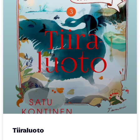
Tiiraluoto