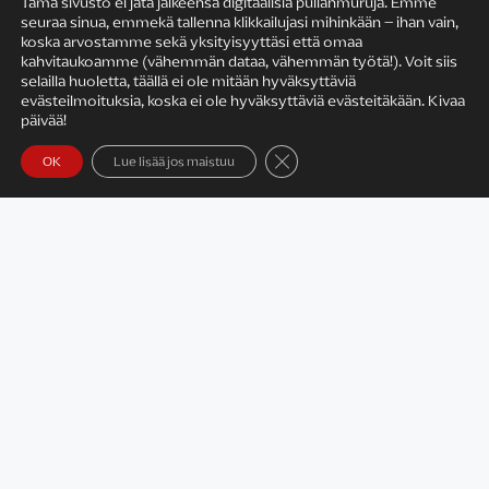
Tämä sivusto ei jätä jälkeensä digitaalisia pullanmuruja. Emme
seuraa sinua, emmekä tallenna klikkailujasi mihinkään – ihan vain,
KIRJAILIJAN TYÖ
koska arvostamme sekä yksityisyyttäsi että omaa
kahvitaukoamme (vähemmän dataa, vähemmän työtä!). Voit siis
selailla huoletta, täällä ei ole mitään hyväksyttäviä
evästeilmoituksia, koska ei ole hyväksyttäviä evästeitäkään. Kivaa
päivää!
Sulje evästebanneri
OK
Lue lisää jos maistuu
Satu Rämö – kirjailijavierailut
KIRJAT