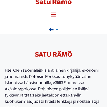
Satu Rämö
SATU RÄMÖ
Hæ! Olen suomalais-islantilainen kirjailija, ekonomi
ja humanisti. Kotoisin Forssasta, nykyään asun
Islannissa Länsivuonoilla, välillä Suomessa
Äkäslompolossa. Pohjoisten paikkojen lisäksi
tykkään laittaa sekä jäätelöön että kahviin
kuohukermaa, juosta hitaita lenkkejä ja nostaa isoja