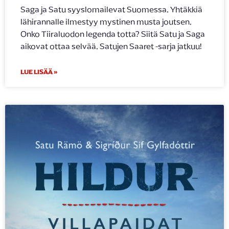
Saga ja Satu syyslomailevat Suomessa. Yhtäkkiä
lähirannalle ilmestyy mystinen musta joutsen.
Onko Tiiraluodon legenda totta? Siitä Satu ja Saga
aikovat ottaa selvää. Satujen Saaret -sarja jatkuu!
LUE LISÄÄ »