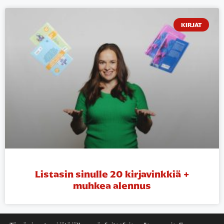
KIRJAT
Listasin sinulle 20 kirjavinkkiä +
muhkea alennus