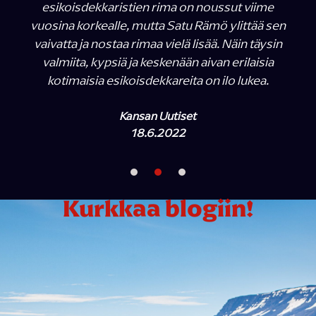
esikoisdekkaristien rima on noussut viime
vuosina korkealle, mutta Satu Rämö ylittää sen
vaivatta ja nostaa rimaa vielä lisää. Näin täysin
valmiita, kypsiä ja keskenään aivan erilaisia
kotimaisia esikoisdekkareita on ilo lukea.
Kansan Uutiset
18.6.2022
Kurkkaa blogiin!