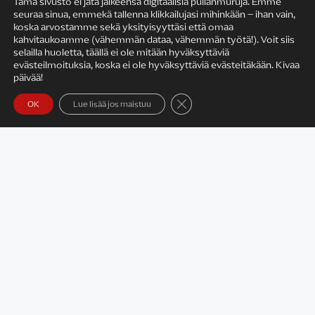
Tämä sivusto ei jätä jälkeensä digitaalisia pullanmuruja. Emme
seuraa sinua, emmekä tallenna klikkailujasi mihinkään – ihan vain,
KIRJAILIJAN TYÖ
koska arvostamme sekä yksityisyyttäsi että omaa
kahvitaukoamme (vähemmän dataa, vähemmän työtä!). Voit siis
selailla huoletta, täällä ei ole mitään hyväksyttäviä
evästeilmoituksia, koska ei ole hyväksyttäviä evästeitäkään. Kivaa
päivää!
Sulje evästebanneri
OK
Lue lisää jos maistuu
Satu Rämö – kirjailijavierailut
KIRJAT