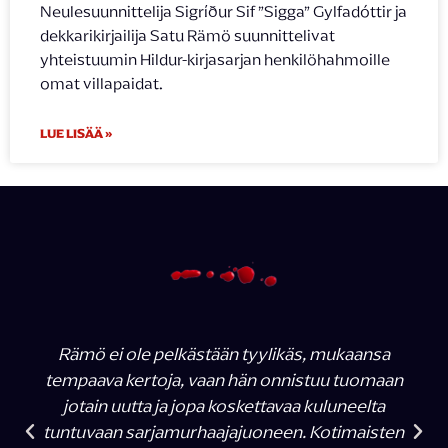
Neulesuunnittelija Sigríður Sif ”Sigga” Gylfadóttir ja
dekkarikirjailija Satu Rämö suunnittelivat
yhteistuumin Hildur-kirjasarjan henkilöhahmoille
omat villapaidat.
LUE LISÄÄ »
Rämö ei ole pelkästään tyylikäs, mukaansa
tempaava kertoja, vaan hän onnistuu tuomaan
jotain uutta ja jopa koskettavaa kuluneelta
tuntuvaan sarjamurhaajajuoneen. Kotimaisten