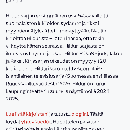
painoja.
Hildur-sarjan ensimmäinen osa
Hildur
valloitti
suomalaisten lukijoiden sydämet ja rikkoi
myyntiennätyksiä heti ilmestyttyään. Nautin
kirjoittaa Hildurista – joten ihanaa, että tekin
viihdytte hänen seurassa! Hildur-sarjasta on
ilmestynyt nyt neljä osaa: Hildur, Rósa&Björk, Jakob
ja Rakel. Kirjasarjan oikeudet on myyty yli 20
kielialueelle. Hildurista on tehty suomalais-
islantilainen televisiosarja (Suomessa ensi-illassa
Ruudssa alkuvuodesta 2026. Hildur on Turun
kaupunginteatterin suurella näyttämöllä 2024–
2025.
Lue lisää kirjoistani
ja tutustu
blogiini
. Täältä
löydät
yhteystiedot
. Höpöttelen päivittäin
minitarinoita Islannin Länsivuonoilta omaan