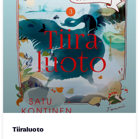
Tiiraluoto