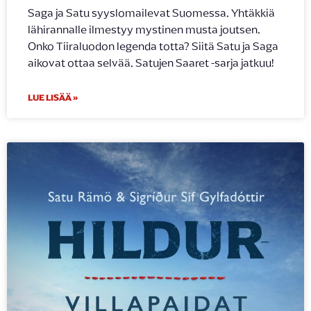
Saga ja Satu syyslomailevat Suomessa. Yhtäkkiä
lähirannalle ilmestyy mystinen musta joutsen.
Onko Tiiraluodon legenda totta? Siitä Satu ja Saga
aikovat ottaa selvää. Satujen Saaret -sarja jatkuu!
LUE LISÄÄ »