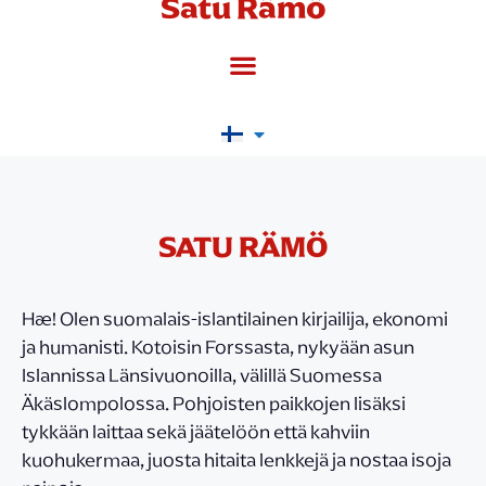
Satu Rämö
SATU RÄMÖ
Hæ! Olen suomalais-islantilainen kirjailija, ekonomi
ja humanisti. Kotoisin Forssasta, nykyään asun
Islannissa Länsivuonoilla, välillä Suomessa
Äkäslompolossa. Pohjoisten paikkojen lisäksi
tykkään laittaa sekä jäätelöön että kahviin
kuohukermaa, juosta hitaita lenkkejä ja nostaa isoja