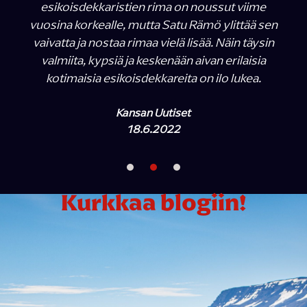
esikoisdekkaristien rima on noussut viime
vuosina korkealle, mutta Satu Rämö ylittää sen
vaivatta ja nostaa rimaa vielä lisää. Näin täysin
valmiita, kypsiä ja keskenään aivan erilaisia
kotimaisia esikoisdekkareita on ilo lukea.
Kansan Uutiset
18.6.2022
Kurkkaa blogiin!