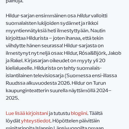
painoja.
Hildur-sarjan ensimmäinen osa
Hildur
valloitti
suomalaisten lukijoiden sydämet ja rikkoi
myyntiennätyksiä heti ilmestyttyään. Nautin
kirjoittaa Hildurista – joten ihanaa, että tekin
viihdytte hänen seurassa! Hildur-sarjasta on
ilmestynyt nyt neljä osaa: Hildur, Rósa&Björk, Jakob
ja Rakel. Kirjasarjan oikeudet on myyty yli 20
kielialueelle. Hildurista on tehty suomalais-
islantilainen televisiosarja (Suomessa ensi-illassa
Ruudssa alkuvuodesta 2026. Hildur on Turun
kaupunginteatterin suurella näyttämöllä 2024–
2025.
Lue lisää kirjoistani
ja tutustu
blogiini
. Täältä
löydät
yhteystiedot
. Höpöttelen päivittäin
minitarinoita Islannin Länsivuonoilta omaan