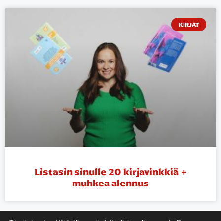
KIRJAT
Listasin sinulle 20 kirjavinkkiä +
muhkea alennus