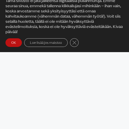
Tämä sivusto ei jätä jälkeensä digitaalisia pullanmuruja. Emme
seuraa sinua, emmekä tallenna klikkailujasi mihinkään – ihan vain,
KIRJAILIJAN TYÖ
koska arvostamme sekä yksityisyyttäsi että omaa
kahvitaukoamme (vähemmän dataa, vähemmän työtä!). Voit siis
selailla huoletta, täällä ei ole mitään hyväksyttäviä
evästeilmoituksia, koska ei ole hyväksyttäviä evästeitäkään. Kivaa
päivää!
Sulje evästebanneri
OK
Lue lisää jos maistuu
Satu Rämö – kirjailijavierailut
KIRJAT