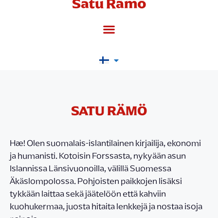
Satu Rämö
SATU RÄMÖ
Hæ! Olen suomalais-islantilainen kirjailija, ekonomi
ja humanisti. Kotoisin Forssasta, nykyään asun
Islannissa Länsivuonoilla, välillä Suomessa
Äkäslompolossa. Pohjoisten paikkojen lisäksi
tykkään laittaa sekä jäätelöön että kahviin
kuohukermaa, juosta hitaita lenkkejä ja nostaa isoja