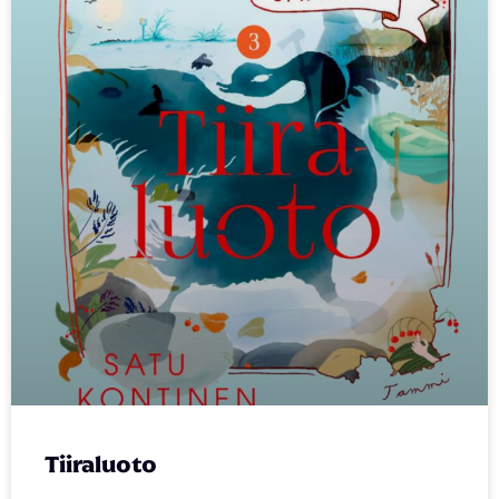
Tiiraluoto