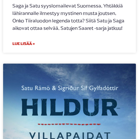
Saga ja Satu syyslomailevat Suomessa. Yhtäkkiä
lähirannalle ilmestyy mystinen musta joutsen.
Onko Tiiraluodon legenda totta? Siitä Satu ja Saga
aikovat ottaa selvää. Satujen Saaret -sarja jatkuu!
LUE LISÄÄ »