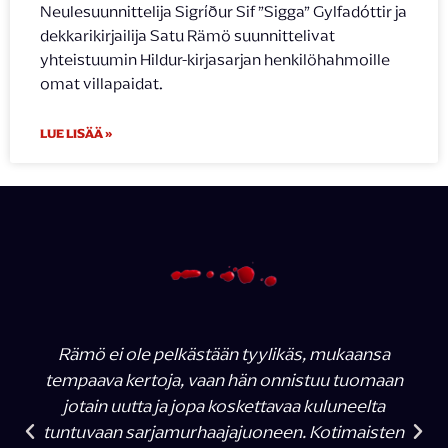
Neulesuunnittelija Sigríður Sif ”Sigga” Gylfadóttir ja
dekkarikirjailija Satu Rämö suunnittelivat
yhteistuumin Hildur-kirjasarjan henkilöhahmoille
omat villapaidat.
LUE LISÄÄ »
Rämö ei ole pelkästään tyylikäs, mukaansa
tempaava kertoja, vaan hän onnistuu tuomaan
jotain uutta ja jopa koskettavaa kuluneelta
tuntuvaan sarjamurhaajajuoneen. Kotimaisten