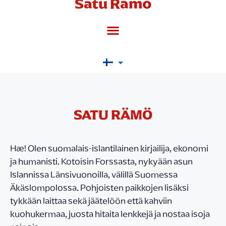
Satu Rämö
SATU RÄMÖ
Hæ! Olen suomalais-islantilainen kirjailija, ekonomi
ja humanisti. Kotoisin Forssasta, nykyään asun
Islannissa Länsivuonoilla, välillä Suomessa
Äkäslompolossa. Pohjoisten paikkojen lisäksi
tykkään laittaa sekä jäätelöön että kahviin
kuohukermaa, juosta hitaita lenkkejä ja nostaa isoja