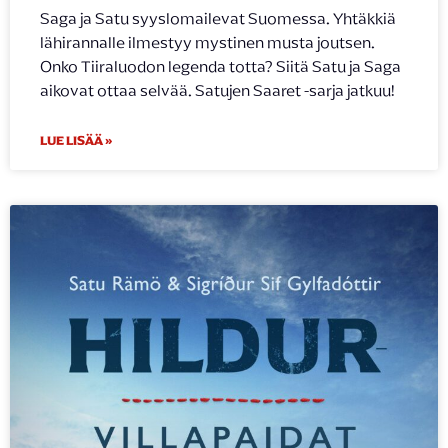
Saga ja Satu syyslomailevat Suomessa. Yhtäkkiä
lähirannalle ilmestyy mystinen musta joutsen.
Onko Tiiraluodon legenda totta? Siitä Satu ja Saga
aikovat ottaa selvää. Satujen Saaret -sarja jatkuu!
LUE LISÄÄ »