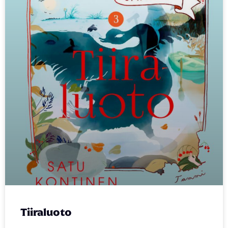
Tiiraluoto