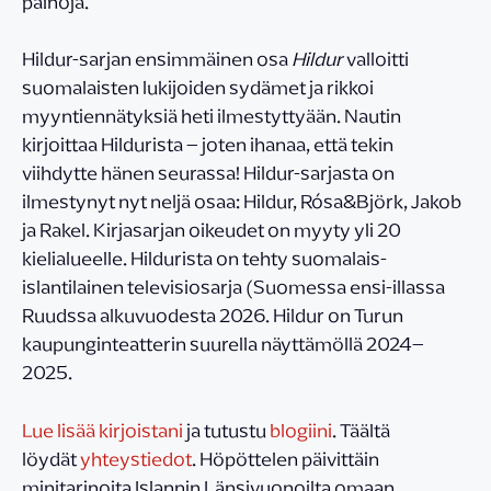
painoja.
Hildur-sarjan ensimmäinen osa
Hildur
valloitti
suomalaisten lukijoiden sydämet ja rikkoi
myyntiennätyksiä heti ilmestyttyään. Nautin
kirjoittaa Hildurista – joten ihanaa, että tekin
viihdytte hänen seurassa! Hildur-sarjasta on
ilmestynyt nyt neljä osaa: Hildur, Rósa&Björk, Jakob
ja Rakel. Kirjasarjan oikeudet on myyty yli 20
kielialueelle. Hildurista on tehty suomalais-
islantilainen televisiosarja (Suomessa ensi-illassa
Ruudssa alkuvuodesta 2026. Hildur on Turun
kaupunginteatterin suurella näyttämöllä 2024–
2025.
Lue lisää kirjoistani
ja tutustu
blogiini
. Täältä
löydät
yhteystiedot
. Höpöttelen päivittäin
minitarinoita Islannin Länsivuonoilta omaan