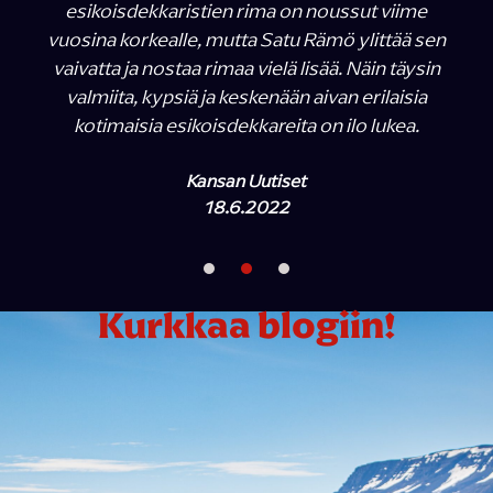
esikoisdekkaristien rima on noussut viime
vuosina korkealle, mutta Satu Rämö ylittää sen
vaivatta ja nostaa rimaa vielä lisää. Näin täysin
valmiita, kypsiä ja keskenään aivan erilaisia
kotimaisia esikoisdekkareita on ilo lukea.
Kansan Uutiset
18.6.2022
Kurkkaa blogiin!