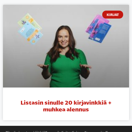
KIRJAT
Listasin sinulle 20 kirjavinkkiä +
muhkea alennus