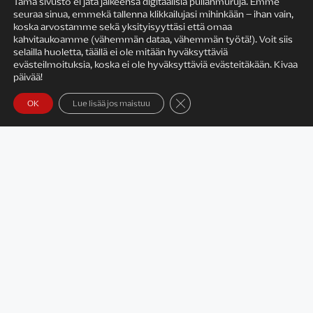
Tämä sivusto ei jätä jälkeensä digitaalisia pullanmuruja. Emme
seuraa sinua, emmekä tallenna klikkailujasi mihinkään – ihan vain,
KIRJAILIJAN TYÖ
koska arvostamme sekä yksityisyyttäsi että omaa
kahvitaukoamme (vähemmän dataa, vähemmän työtä!). Voit siis
selailla huoletta, täällä ei ole mitään hyväksyttäviä
evästeilmoituksia, koska ei ole hyväksyttäviä evästeitäkään. Kivaa
päivää!
Sulje evästebanneri
OK
Lue lisää jos maistuu
Satu Rämö – kirjailijavierailut
KIRJAT