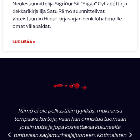
Neulesuunnittelija Sigríður Sif ”Sigga” Gylfadóttir ja
dekkarikirjailija Satu Rämö suunnittelivat
yhteistuumin Hildur-kirjasarjan henkilöhahmoille
omat villapaidat.
LUE LISÄÄ »
Rämö ei ole pelkästään tyylikäs, mukaansa
tempaava kertoja, vaan hän onnistuu tuomaan
jotain uutta ja jopa koskettavaa kuluneelta
tuntuvaan sarjamurhaajajuoneen. Kotimaisten