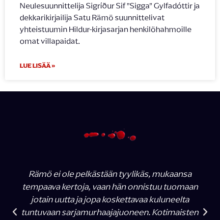
Neulesuunnittelija Sigríður Sif ”Sigga” Gylfadóttir ja
dekkarikirjailija Satu Rämö suunnittelivat
yhteistuumin Hildur-kirjasarjan henkilöhahmoille
omat villapaidat.
LUE LISÄÄ »
Rämö ei ole pelkästään tyylikäs, mukaansa
tempaava kertoja, vaan hän onnistuu tuomaan
jotain uutta ja jopa koskettavaa kuluneelta
tuntuvaan sarjamurhaajajuoneen. Kotimaisten