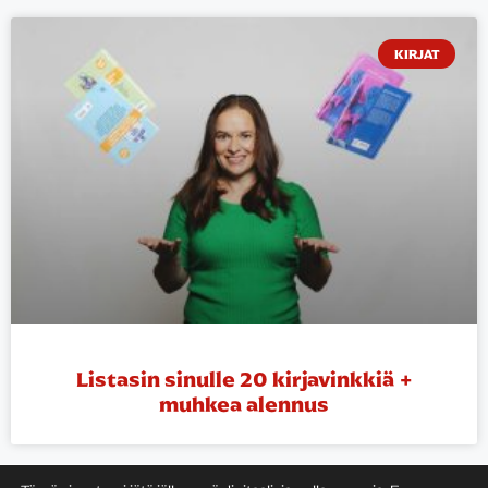
KIRJAT
Listasin sinulle 20 kirjavinkkiä +
muhkea alennus