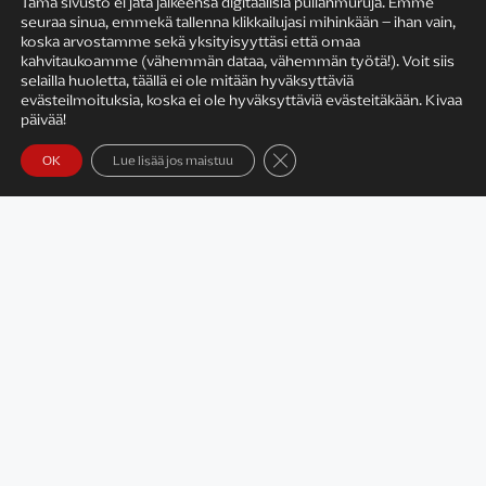
Tämä sivusto ei jätä jälkeensä digitaalisia pullanmuruja. Emme
seuraa sinua, emmekä tallenna klikkailujasi mihinkään – ihan vain,
KIRJAILIJAN TYÖ
koska arvostamme sekä yksityisyyttäsi että omaa
kahvitaukoamme (vähemmän dataa, vähemmän työtä!). Voit siis
selailla huoletta, täällä ei ole mitään hyväksyttäviä
evästeilmoituksia, koska ei ole hyväksyttäviä evästeitäkään. Kivaa
päivää!
Sulje evästebanneri
OK
Lue lisää jos maistuu
Satu Rämö – kirjailijavierailut
KIRJAT