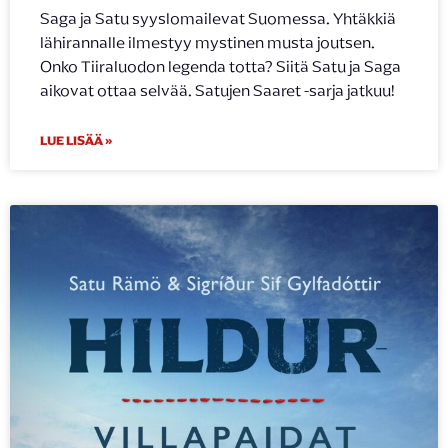
Saga ja Satu syyslomailevat Suomessa. Yhtäkkiä
lähirannalle ilmestyy mystinen musta joutsen.
Onko Tiiraluodon legenda totta? Siitä Satu ja Saga
aikovat ottaa selvää. Satujen Saaret -sarja jatkuu!
LUE LISÄÄ »