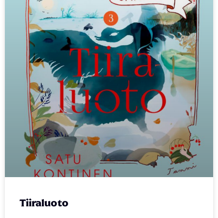
Tiiraluoto