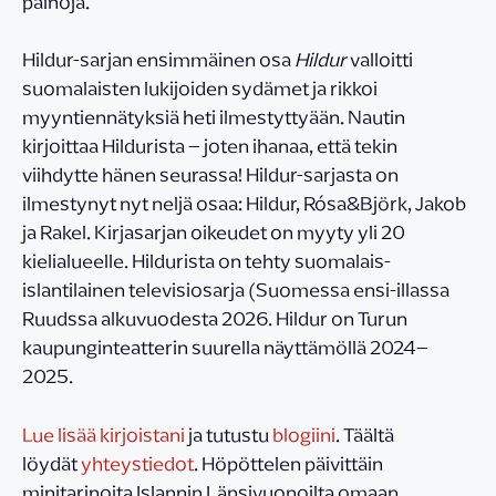
painoja.
Hildur-sarjan ensimmäinen osa
Hildur
valloitti
suomalaisten lukijoiden sydämet ja rikkoi
myyntiennätyksiä heti ilmestyttyään. Nautin
kirjoittaa Hildurista – joten ihanaa, että tekin
viihdytte hänen seurassa! Hildur-sarjasta on
ilmestynyt nyt neljä osaa: Hildur, Rósa&Björk, Jakob
ja Rakel. Kirjasarjan oikeudet on myyty yli 20
kielialueelle. Hildurista on tehty suomalais-
islantilainen televisiosarja (Suomessa ensi-illassa
Ruudssa alkuvuodesta 2026. Hildur on Turun
kaupunginteatterin suurella näyttämöllä 2024–
2025.
Lue lisää kirjoistani
ja tutustu
blogiini
. Täältä
löydät
yhteystiedot
. Höpöttelen päivittäin
minitarinoita Islannin Länsivuonoilta omaan