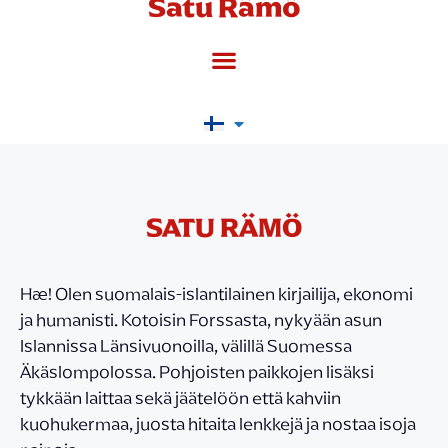
Satu Rämö
SATU RÄMÖ
Hæ! Olen suomalais-islantilainen kirjailija, ekonomi
ja humanisti. Kotoisin Forssasta, nykyään asun
Islannissa Länsivuonoilla, välillä Suomessa
Äkäslompolossa. Pohjoisten paikkojen lisäksi
tykkään laittaa sekä jäätelöön että kahviin
kuohukermaa, juosta hitaita lenkkejä ja nostaa isoja