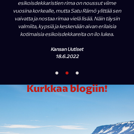
esikoisdekkaristien rima on noussut viime
vuosina korkealle, mutta Satu Rämö ylittää sen
vaivatta ja nostaa rimaa vielä lisää. Näin täysin
valmiita, kypsiä ja keskenään aivan erilaisia
kotimaisia esikoisdekkareita on ilo lukea.
Kansan Uutiset
18.6.2022
Kurkkaa blogiin!