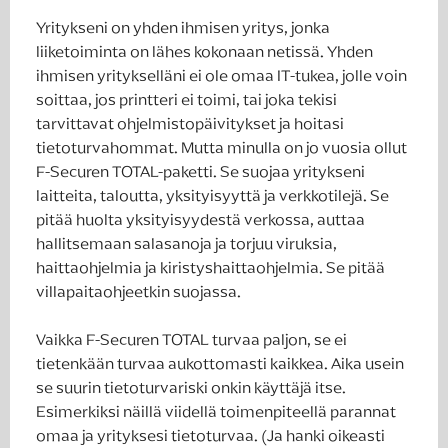
Yritykseni on yhden ihmisen yritys, jonka
liiketoiminta on lähes kokonaan netissä. Yhden
ihmisen yritykselläni ei ole omaa IT-tukea, jolle voin
soittaa, jos printteri ei toimi, tai joka tekisi
tarvittavat ohjelmistopäivitykset ja hoitasi
tietoturvahommat. Mutta minulla on jo vuosia ollut
F-Securen TOTAL-paketti. Se suojaa yritykseni
laitteita, taloutta, yksityisyyttä ja verkko­tilejä. Se
pitää huolta yksityisyydestä verkossa, auttaa
hallitsemaan salasanoja ja torjuu viruksia,
haittaohjelmia ja kiristyshaittaohjelmia. Se pitää
villapaitaohjeetkin suojassa.
Vaikka F-Securen TOTAL turvaa paljon, se ei
tietenkään turvaa aukottomasti kaikkea. Aika usein
se suurin tietoturvariski onkin käyttäjä itse.
Esimerkiksi näillä viidellä toimenpiteellä parannat
omaa ja yrityksesi tietoturvaa. (Ja hanki oikeasti