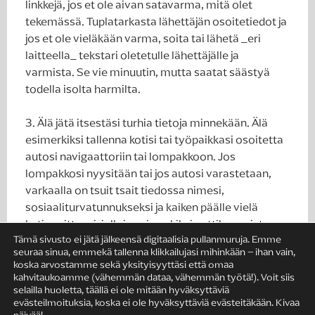
linkkejä, jos et ole aivan satavarma, mitä olet
tekemässä. Tuplatarkasta lähettäjän osoitetiedot ja
jos et ole vieläkään varma, soita tai lähetä _eri
laitteella_ tekstari oletetulle lähettäjälle ja
varmista. Se vie minuutin, mutta saatat säästyä
todella isolta harmilta.
3. Älä jätä itsestäsi turhia tietoja minnekään. Älä
esimerkiksi tallenna kotisi tai työpaikkasi osoitetta
autosi navigaattoriin tai lompakkoon. Jos
lompakkosi nyysitään tai jos autosi varastetaan,
varkaalla on tsuit tsait tiedossa nimesi,
sosiaaliturvatunnukseksi ja kaiken päälle vielä
kotiosoitteesi, jolloin esimerkiksi nettikaupoista
Tämä sivusto ei jätä jälkeensä digitaalisia pullanmuruja. Emme
tavaran tilaaminen sinun tai yrityksesi nimellä
seuraa sinua, emmekä tallenna klikkailujasi mihinkään – ihan vain,
saattaa onnistua.
koska arvostamme sekä yksityisyyttäsi että omaa
kahvitaukoamme (vähemmän dataa, vähemmän työtä!). Voit siis
selailla huoletta, täällä ei ole mitään hyväksyttäviä
4. Jos olet hotellin, kahvilan tai baarin asiakas ja
evästeilmoituksia, koska ei ole hyväksyttäviä evästeitäkään. Kivaa
istahdat hetkeksi ”selailemaan nettiä” ja lukemaan