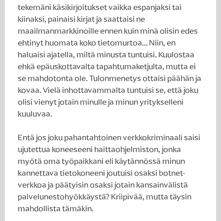
tekemäni käsikirjoitukset vaikka espanjaksi tai
kiinaksi, painaisi kirjat ja saattaisi ne
maailmanmarkkinoille ennen kuin minä olisin edes
ehtinyt huomata koko tietomurtoa… Niin, en
haluaisi ajatella, miltä minusta tuntuisi. Kuulostaa
ehkä epäuskottavalta tapahtumaketjulta, mutta ei
se mahdotonta ole. Tulonmenetys ottaisi päähän ja
kovaa. Vielä inhottavammalta tuntuisi se, että joku
olisi vienyt jotain minulle ja minun yritykselleni
kuuluvaa.
Entä jos joku pahantahtoinen verkkokriminaali saisi
ujutettua koneeseeni haittaohjelmiston, jonka
myötä oma työpaikkani eli käytännössä minun
kannettava tietokoneeni joutuisi osaksi botnet-
verkkoa ja päätyisin osaksi jotain kansainvälistä
palvelunestohyökkäystä? Kriipivää, mutta täysin
mahdollista tämäkin.