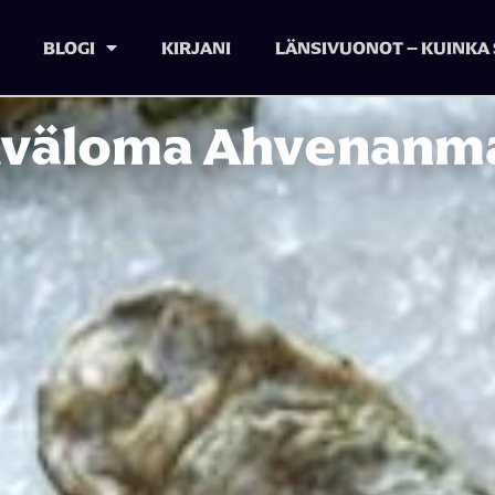
BLOGI
KIRJANI
LÄNSIVUONOT – KUINKA 
äväloma Ahvenanma