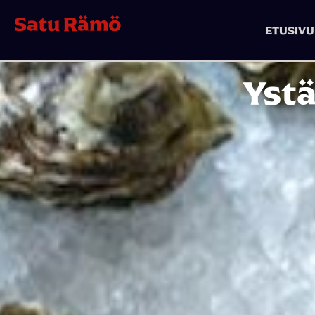
Satu Rämö
ETUSIVU
Yst