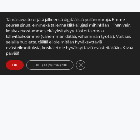
Tämä sivusto ei jätä jälkeensä digitaalisia pullanmuruja. Emme
seuraa sinua, emmekä tallenna klikkailujasi mihinkään – ihan vain,
koska arvostamme sekä yksityisyyttäsi että omaa
Satu Rämö
kahvitaukoamme (vähemmän dataa, vähemmän työtä!). Voit siis
selailla huoletta, täällä ei ole mitään hyväksyttäviä
evästeilmoituksia, koska ei ole hyväksyttäviä evästeitäkään. Kivaa
päivää!
Sulje evästebanneri
OK
Lue lisää jos maistuu
Yhteystiedot
Tietosuojaseloste