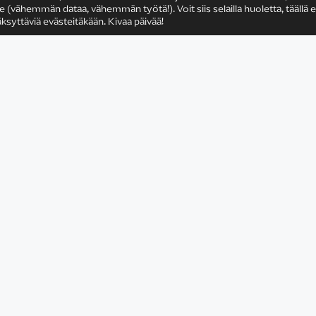
ähemmän dataa, vähemmän työtä!). Voit siis selailla huoletta, täällä e
ksyttäviä evästeitäkään. Kivaa päivää!
2026 © Satu Rämö