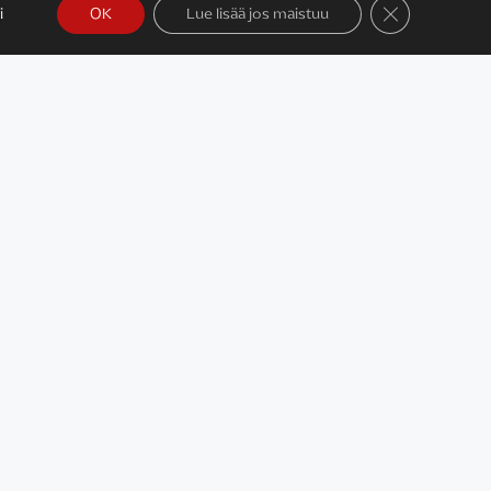
Sulje evästeba
i
OK
Lue lisää jos maistuu