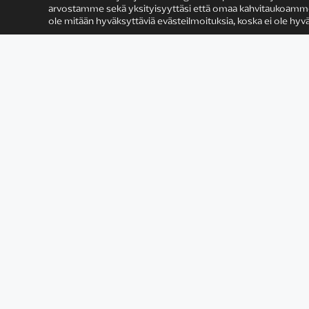
arvostamme sekä yksityisyyttäsi että omaa kahvitaukoamme (v
ole mitään hyväksyttäviä evästeilmoituksia, koska ei ole hyvä
Satu Rämö
Yhteystiedot
Tietosuojaseloste