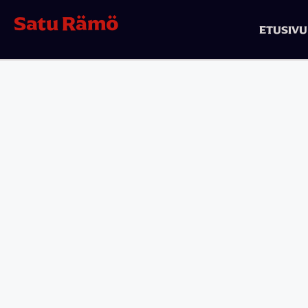
Satu Rämö
ETUSIVU