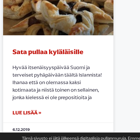
Sata pullaa kyläläisille
Hyvää itsenäisyyspäivää Suomi ja
terveiset pyhäpäivään täältä Islannista!
Ihanaa että on olemassa kaksi
kotimaata ja niistä toinen on sellainen,
jonka kielessä ei ole prepositioita ja
LUE LISÄÄ »
6.12.2019
Tämä sivusto ei jätä jälkeensä digitaalisia pullanmuruja. Emm