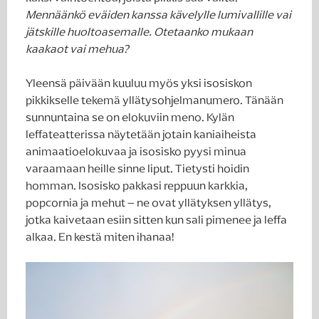
Mennäänkö eväiden kanssa kävelylle lumivallille vai
jätskille huoltoasemalle. Otetaanko mukaan
kaakaot vai mehua?
Yleensä päivään kuuluu myös yksi isosiskon
pikkikselle tekemä yllätysohjelmanumero. Tänään
sunnuntaina se on elokuviin meno. Kylän
leffateatterissa näytetään jotain kaniaiheista
animaatioelokuvaa ja isosisko pyysi minua
varaamaan heille sinne liput. Tietysti hoidin
homman. Isosisko pakkasi reppuun karkkia,
popcornia ja mehut – ne ovat yllätyksen yllätys,
jotka kaivetaan esiin sitten kun sali pimenee ja leffa
alkaa. En kestä miten ihanaa!