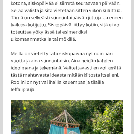
kotona, siskopäivää ei siirretä seuraavaan päivään.
Se jää välistä ja sitä vietetään sitten viikon kuluttua.
Tämä on selkeästi sunnuntaipäivän juttuja. Ja ennen
kaikkea kotijuttu. Siskopäivä liittyy kotiin, sitä ei voi
toteuttaa yökylässä tai esimerkiksi
ulkomaanmatkalla tai mökillä.
Meillä on vietetty tätä siskopäivää nyt noin pari
vuotta ja aina sunnuntaisin. Aina heidän kahden
ideoimana ja tekemänä. Valitettavasti en voi kerätä
tästä mahtavasta ideasta mitään kiitosta itselleni.
Roolini on nyt vai ihailla kauempaa ja tilailla
leffalippuja.