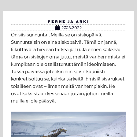
PERHE JA ARKI
27.03.2022
On siis sunnuntai. Meillä se on siskopäivä.
Sunnuntaisin on aina siskopäivä. Tämä on jännä,
liikuttava ja hirveän tärkeä juttu. Ja ennen kaikkea:
tämä on siskojen oma juttu, meistä vanhemmista ei
kumpikaan ole osallistunut tämän ideoimiseen.
Tässä päivässä jotenkin niin kovin kauniisti
konkretisoituu se, kuinka tärkeitä ihmisiä sisarukset
toisilleen ovat – ilman meitä vanhempiakin. He
ovat kaksistaan keskenään jotain, johon meillä
muilla ei ole pääsyä.