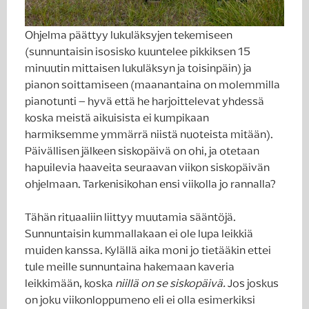
Ohjelma päättyy lukuläksyjen tekemiseen
(sunnuntaisin isosisko kuuntelee pikkiksen 15
minuutin mittaisen lukuläksyn ja toisinpäin) ja
pianon soittamiseen (maanantaina on molemmilla
pianotunti – hyvä että he harjoittelevat yhdessä
koska meistä aikuisista ei kumpikaan
harmiksemme ymmärrä niistä nuoteista mitään).
Päivällisen jälkeen siskopäivä on ohi, ja otetaan
hapuilevia haaveita seuraavan viikon siskopäivän
ohjelmaan. Tarkenisikohan ensi viikolla jo rannalla?
Tähän rituaaliin liittyy muutamia sääntöjä.
Sunnuntaisin kummallakaan ei ole lupa leikkiä
muiden kanssa. Kylällä aika moni jo tietääkin ettei
tule meille sunnuntaina hakemaan kaveria
leikkimään, koska
niillä on se siskopäivä.
Jos joskus
on joku viikonloppumeno eli ei olla esimerkiksi