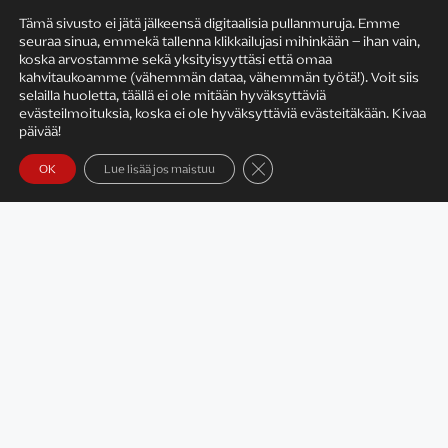
Tämä sivusto ei jätä jälkeensä digitaalisia pullanmuruja. Emme
seuraa sinua, emmekä tallenna klikkailujasi mihinkään – ihan vain,
Jossain oli siis tarina, jossa seikkaili joku
koska arvostamme sekä yksityisyyttäsi että omaa
mieleenpainuva kaverus- tai sisaruspari. Joka pääsi
kahvitaukoamme (vähemmän dataa, vähemmän työtä!). Voit siis
yhdessä seikkailuihin ja söi salaisia karkkieväitä
selailla huoletta, täällä ei ole mitään hyväksyttäviä
evästeilmoituksia, koska ei ole hyväksyttäviä evästeitäkään. Kivaa
repussa pimeässä elokuvateatterissa…
päivää!
Ja kas. Se olikin totta. Ihan yhtä totta kuin se, että
Sulje evästebanneri
OK
Lue lisää jos maistuu
omassa vanhemmuudessa on tultu tällaiseen
kohtaan, jossa vanhemmuus ei ole enää pelkkää
hengissä pitämistä, pelastuslaitostoimintaa ja
ovien availua. Nyt minä puolestani pääsen
kurkkaamaan paikkoihin ja juttuihin, joita en osannut
itse kuvitella olevan edes olemassa.
EDELLINEN
SEURAAVA
Islantilaisen lampaanvillan darkweb
Koronan jälkeiseen keväturheiluun