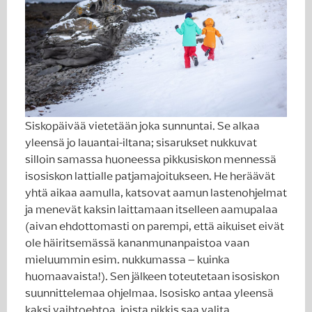
Siskopäivää vietetään joka sunnuntai. Se alkaa
yleensä jo lauantai-iltana; sisarukset nukkuvat
silloin samassa huoneessa pikkusiskon mennessä
isosiskon lattialle patjamajoitukseen. He heräävät
yhtä aikaa aamulla, katsovat aamun lastenohjelmat
ja menevät kaksin laittamaan itselleen aamupalaa
(aivan ehdottomasti on parempi, että aikuiset eivät
ole häiritsemässä kananmunanpaistoa vaan
mieluummin esim. nukkumassa – kuinka
huomaavaista!). Sen jälkeen toteutetaan isosiskon
suunnittelemaa ohjelmaa. Isosisko antaa yleensä
kaksi vaihtoehtoa, joista pikkis saa valita.