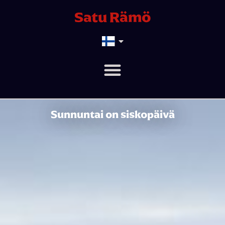
Satu Rämö
Sunnuntai on siskopäivä