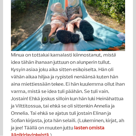
Minua on tottakai kamalasti kiinnostanut,
mistä
idea tähän ihanaan juttuun on alunperin tullut.
Kysyin asiaa joku aika sitten esikoiselta. Hän oli
vähän aikaa hiljaa ja rypisteli nenäänsä kuten hän
aina miettiessään tekee. Ei hän kuulemma ollut ihan
varma, mistä se idea tuli päähän. Se tuli vain.
Jostain! Ehkä joskus silloin kun hän luki Heinähattua
ja Vilttitossua, tai ehkä se oli sittenkin Annelia ja
Onnelia. Tai ehkä se ajatus tuli jostain Elinan ja
Sofian kirjasta, jota hän selaili. (Lukeminen, kirjat, ah
ja jee! Täällä on muuten juttu
lasten omista
äänikirjavinkeistä
.)