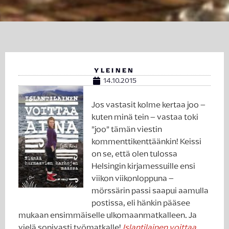
YLEINEN
14.10.2015
Jos vastasit kolme kertaa joo –
kuten minä tein – vastaa toki
”joo” tämän viestin
kommenttikenttäänkin! Keissi
on se, että olen tulossa
Helsingin kirjamessuille ensi
viikon viikonloppuna –
mörssärin passi saapui aamulla
postissa, eli hänkin pääsee
mukaan ensimmäiselle ulkomaanmatkalleen. Ja
vielä sopivasti työmatkalle!
Islantilainen voittaa