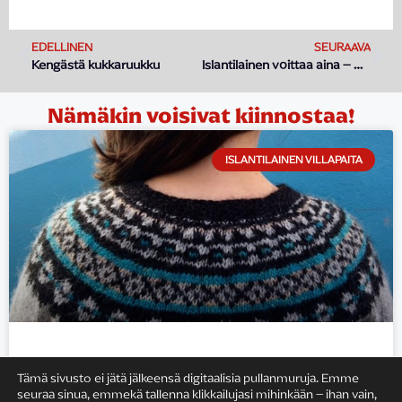
EDELLINEN
SEURAAVA
Kengästä kukkaruukku
Islantilainen voittaa aina – myös Vuoden matkakirja -palkinnon
Nämäkin voisivat kiinnostaa!
ISLANTILAINEN VILLAPAITA
Aito islantilainen villapaita – näin
Tämä sivusto ei jätä jälkeensä digitaalisia pullanmuruja. Emme
tunnistat aidon
seuraa sinua, emmekä tallenna klikkailujasi mihinkään – ihan vain,