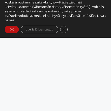
koska arvostamme sekä yksityisyyttäsi että omaa
kahvitaukoamme (vähemmän dataa, vähemmän työtä!). Voit siis
LUE LISÄÄ »
selailla huoletta, täällä ei ole mitään hyväksyttäviä
evästeilmoituksia, koska ei ole hyväksyttäviä evästeitäkään. Kivaa
päivää!
Sulje evästebanneri
OK
Lue lisää jos maistuu
YLEINEN
Purjehtimaan lasten kanssa
LUE LISÄÄ »