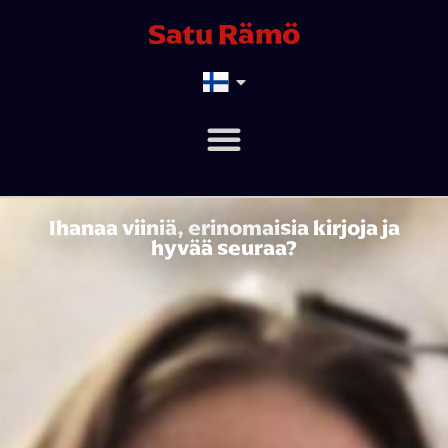
Satu Rämö
Ihanaa viiniä, erinomaisia kirjoja ja
hyvää seuraa?