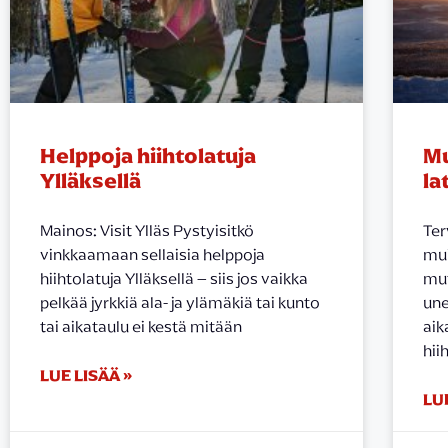
Helppoja hiihtolatuja
Mu
Ylläksellä
la
Mainos: Visit Ylläs Pystyisitkö
Ter
vinkkaamaan sellaisia helppoja
mui
hiihtolatuja Ylläksellä – siis jos vaikka
mut
pelkää jyrkkiä ala- ja ylämäkiä tai kunto
une
tai aikataulu ei kestä mitään
aik
hii
LUE LISÄÄ »
LU