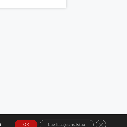
Sulje evästeba
i
OK
Lue lisää jos maistuu