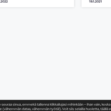
2.2022
19.1.2021
e seuraa sinua, emmekä tallenna klikkailujasi mihinkään – ihan vain, koska
ähemmän dataa, vähemmän työtä!). Voit siis selailla huoletta, täällä e