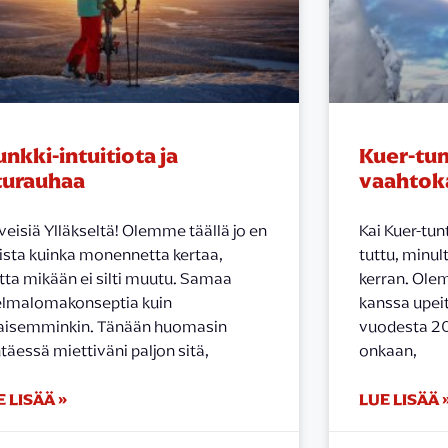
nkki-intuitiota ja
Kuer-tun
turauhaa
vaahtok
veisiä Ylläkseltä! Olemme täällä jo en
Kai Kuer-tunt
sta kuinka monennetta kertaa,
tuttu, minu
ta mikään ei silti muutu. Samaa
kerran. Ole
lmalomakonseptia kuin
kanssa upeit
aisemminkin. Tänään huomasin
vuodesta 20
htäessä miettiväni paljon sitä,
onkaan,
E LISÄÄ »
LUE LISÄÄ 