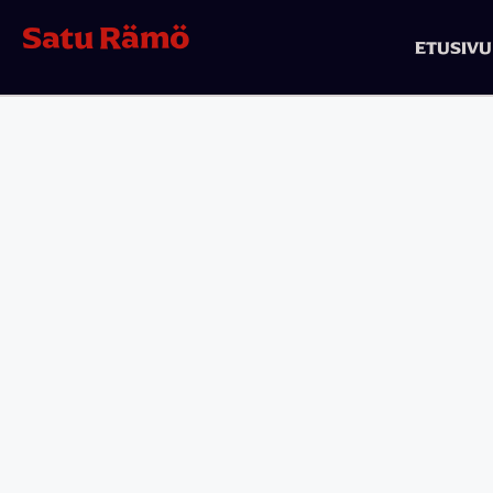
Satu Rämö
ETUSIVU