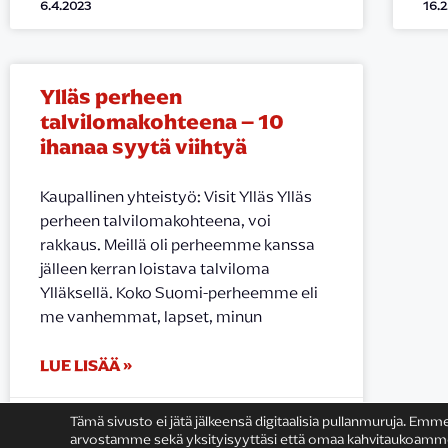
6.4.2023
16.
Ylläs perheen
talvilomakohteena – 10
ihanaa syytä viihtyä
Kaupallinen yhteistyö: Visit Ylläs Ylläs
perheen talvilomakohteena, voi
rakkaus. Meillä oli perheemme kanssa
jälleen kerran loistava talviloma
Ylläksellä. Koko Suomi-perheemme eli
me vanhemmat, lapset, minun
LUE LISÄÄ »
19.1.2020
Tämä sivusto ei jätä jälkeensä digitaalisia pullanmuruja. Emm
arvostamme sekä yksityisyyttäsi että omaa kahvitaukoamme (v