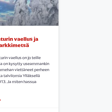
turin vaellus ja
arkkimetsä
urin vaellus on jo teille
lta on kysytty useammankin
mmehan viettäneet perheen
a talvilomia Ylläksellä
13. Ja miten hassua
»