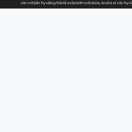
ole mitään hyväksyttäviä evästeilmoituksia, koska ei ole hyvä
Satu Rämö
Yhteystiedot
Tietosuojaseloste