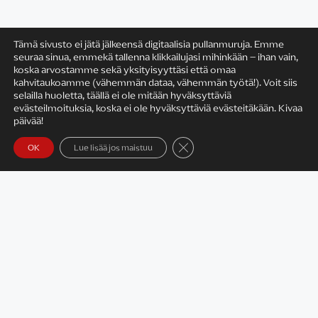
Tämä sivusto ei jätä jälkeensä digitaalisia pullanmuruja. Emme
seuraa sinua, emmekä tallenna klikkailujasi mihinkään – ihan vain,
koska arvostamme sekä yksityisyyttäsi että omaa
Satu Rämö
kahvitaukoamme (vähemmän dataa, vähemmän työtä!). Voit siis
selailla huoletta, täällä ei ole mitään hyväksyttäviä
evästeilmoituksia, koska ei ole hyväksyttäviä evästeitäkään. Kivaa
päivää!
Sulje evästebanneri
OK
Lue lisää jos maistuu
Yhteystiedot
Tietosuojaseloste