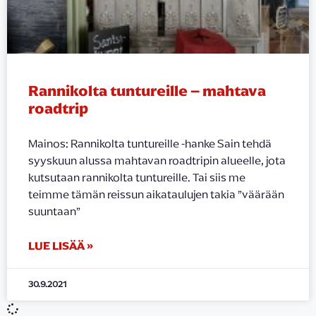
Rannikolta tuntureille – mahtava
roadtrip
Mainos: Rannikolta tuntureille -hanke Sain tehdä
syyskuun alussa mahtavan roadtripin alueelle, jota
kutsutaan rannikolta tuntureille. Tai siis me
teimme tämän reissun aikataulujen takia ”väärään
suuntaan”
LUE LISÄÄ »
30.9.2021