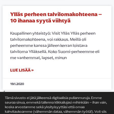
Ylläs perheen talvilomakohteena –
10 ihanaa syytä viihtyä
Kaupallinen yhteistyö: Visit Ylläs Ylläs perheen
talvilomakohteena, voi rakkaus. Meillä oli
perheemme kanssa jälleen kerran loistava
talviloma Ylläksellä. Koko Suomi-perheemme eli
me vanhemmat, lapset, minun
LUE LISÄÄ »
19.1.2020
Tämä sivusto ei jätä jälkeensä digitaalisia pullanmuruja. Emme
seuraa sinua, emmekä tallenna klikkailujasi mihinkään – ihan vain,
koska arvostamme sekä yksityisyyttäsi että omaa
kahvitaukoamme (vähemmän dataa, vähemmän työtä!). Voit siis