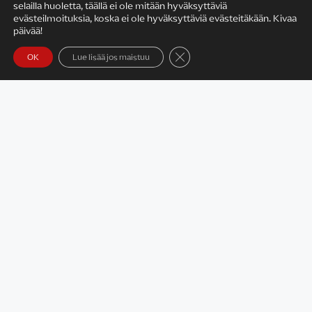
selailla huoletta, täällä ei ole mitään hyväksyttäviä
evästeilmoituksia, koska ei ole hyväksyttäviä evästeitäkään. Kivaa
Satu Rämö
päivää!
Sulje evästebanneri
OK
Lue lisää jos maistuu
Yhteystiedot
Tietosuojaseloste