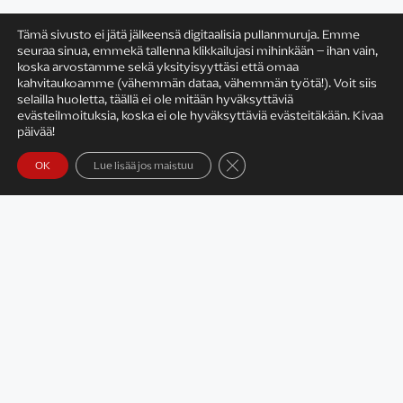
Tämä sivusto ei jätä jälkeensä digitaalisia pullanmuruja. Emme
seuraa sinua, emmekä tallenna klikkailujasi mihinkään – ihan vain,
koska arvostamme sekä yksityisyyttäsi että omaa
Satu Rämö
kahvitaukoamme (vähemmän dataa, vähemmän työtä!). Voit siis
selailla huoletta, täällä ei ole mitään hyväksyttäviä
evästeilmoituksia, koska ei ole hyväksyttäviä evästeitäkään. Kivaa
päivää!
Sulje evästebanneri
Yhteystiedot
OK
Lue lisää jos maistuu
Tietosuojaseloste