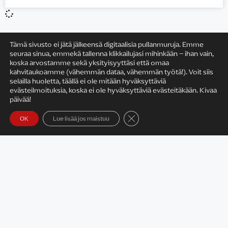
Tämä sivusto ei jätä jälkeensä digitaalisia pullanmuruja. Emme
seuraa sinua, emmekä tallenna klikkailujasi mihinkään – ihan vain,
koska arvostamme sekä yksityisyyttäsi että omaa
kahvitaukoamme (vähemmän dataa, vähemmän työtä!). Voit siis
Satu Rämö
selailla huoletta, täällä ei ole mitään hyväksyttäviä
evästeilmoituksia, koska ei ole hyväksyttäviä evästeitäkään. Kivaa
päivää!
Sulje evästebanneri
OK
Lue lisää jos maistuu
Yhteystiedot
Tietosuojaseloste