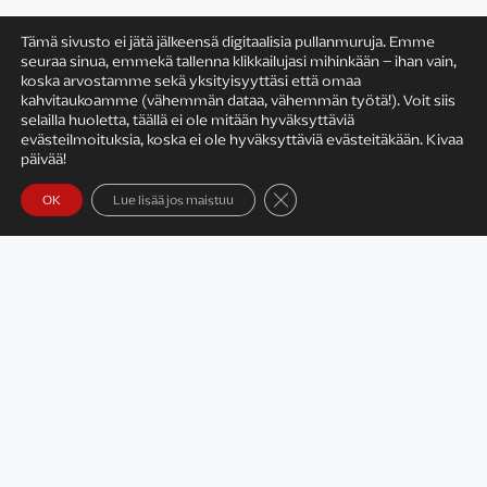
Tämä sivusto ei jätä jälkeensä digitaalisia pullanmuruja. Emme
seuraa sinua, emmekä tallenna klikkailujasi mihinkään – ihan vain,
koska arvostamme sekä yksityisyyttäsi että omaa
Satu Rämö
kahvitaukoamme (vähemmän dataa, vähemmän työtä!). Voit siis
selailla huoletta, täällä ei ole mitään hyväksyttäviä
evästeilmoituksia, koska ei ole hyväksyttäviä evästeitäkään. Kivaa
päivää!
Sulje evästebanneri
Yhteystiedot
OK
Lue lisää jos maistuu
Tietosuojaseloste