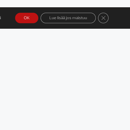
Sulje evästeba
i
OK
Lue lisää jos maistuu