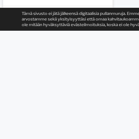
15.4.2016
Tämä sivusto ei jätä jälkeensä digitaalisia pullanmuruja. Emm
arvostamme sekä yksityisyyttäsi että omaa kahvitaukoamme (v
ole mitään hyväksyttäviä evästeilmoituksia, koska ei ole hyvä
Satu Rämö
Yhteystiedot
Tietosuojaseloste