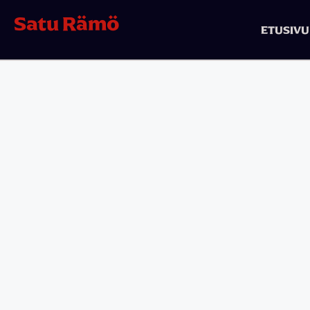
Satu Rämö
ETUSIVU