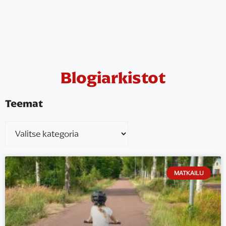
Blogiarkistot
Teemat
MATKAILU