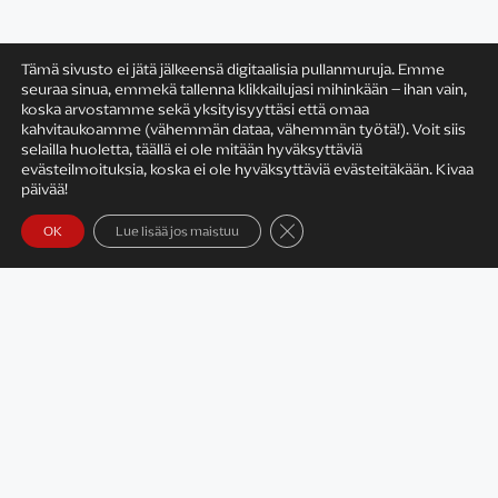
Tämä sivusto ei jätä jälkeensä digitaalisia pullanmuruja. Emme
seuraa sinua, emmekä tallenna klikkailujasi mihinkään – ihan vain,
koska arvostamme sekä yksityisyyttäsi että omaa
Satu Rämö
kahvitaukoamme (vähemmän dataa, vähemmän työtä!). Voit siis
selailla huoletta, täällä ei ole mitään hyväksyttäviä
evästeilmoituksia, koska ei ole hyväksyttäviä evästeitäkään. Kivaa
päivää!
Sulje evästebanneri
OK
Lue lisää jos maistuu
Yhteystiedot
Tietosuojaseloste