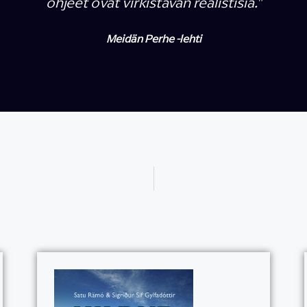
ohjeet ovat virkistävän realistisia."
Meidän Perhe -lehti