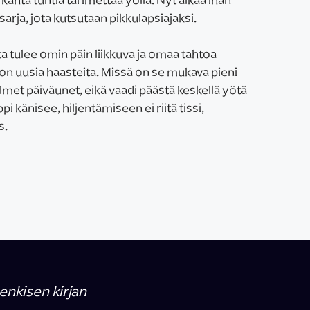
arja, jota kutsutaan pikkulapsiajaksi.
 tulee omin päin liikkuva ja omaa tahtoa
on uusia haasteita. Missä on se mukava pieni
met päiväunet, eikä vaadi päästä keskellä yötä
 känisee, hiljentämiseen ei riitä tissi,
s.
enkisen kirjan