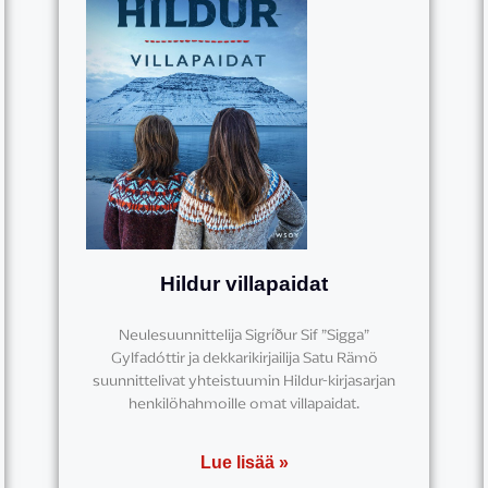
Hildur villapaidat
Neulesuunnittelija Sigríður Sif ”Sigga”
Gylfadóttir ja dekkarikirjailija Satu Rämö
suunnittelivat yhteistuumin Hildur-kirjasarjan
henkilöhahmoille omat villapaidat.
Lue lisää »