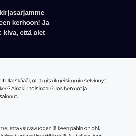
, kirjasarjamme
seen kerhoon! Ja
 kiva, että olet
tella: skååål, olet mitä ilmeisimmin selvinnyt
kee? Ainakin toisinaan? Jos hermot ja
nsainnut.
e, että vauvavuoden jälkeen pahin on ohi.
kahta tuntia tai imettää yöllä. Nyt alkaa ihan