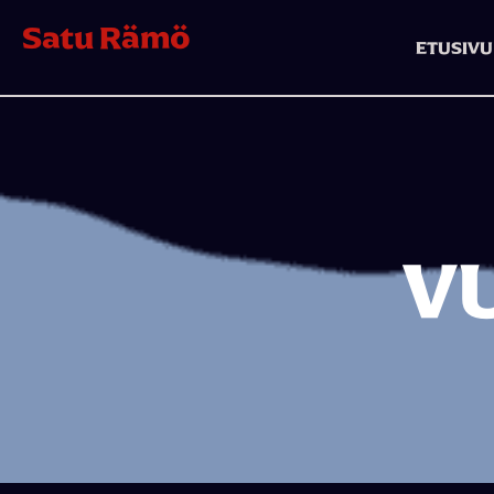
Satu Rämö
ETUSIVU
V