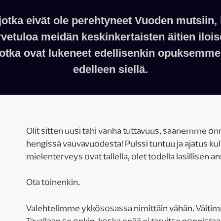
e, jotka eivät ole perehtyneet Vuoden mutsiin
vetuloa meidän keskinkertaisten äitien iloi
, jotka ovat lukeneet edellisenkin opuksemme:
edelleen siellä.
Olit sitten uusi tahi vanha tuttavuus, saanemme onni
hengissä vauvavuodesta! Pulssi tuntuu ja ajatus kul
mielenterveys ovat tallella, olet todella lasillisen a
Ota toinenkin.
Valehtelimme ykkösosassa nimittäin vähän. Väitimm
Tavallaan se onkin, koska enää ei tarvitse ponnistaa 