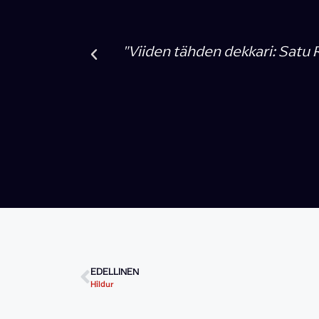
uiman suosion saavuttanut Hildur."
"Rämö 
EDELLINEN
Hildur