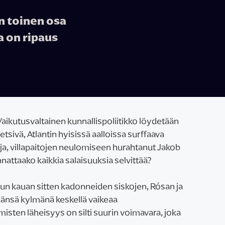
n toinen osa
a on ripaus
Vaikutusvaltainen kunnallispoliitikko löydetään
sivä, Atlantin hyisissä aalloissa surffaava
lija, villapaitojen neulomiseen hurahtanut Jakob
ttaako kaikkia salaisuuksia selvittää?
un kauan sitten kadonneiden siskojen, Rósan ja
päänsä kylmänä keskellä vaikeaa
misten läheisyys on silti suurin voimavara, joka