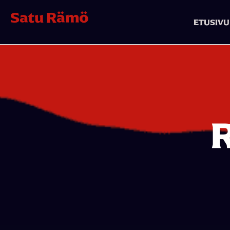
Satu Rämö
ETUSIVU