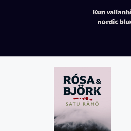
Kun vallanh
nordic blu