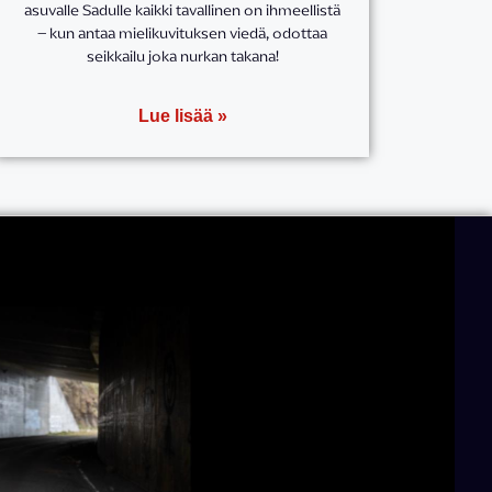
asuvalle Sadulle kaikki tavallinen on ihmeellistä
– kun antaa mielikuvituksen viedä, odottaa
seikkailu joka nurkan takana!
Lue lisää »