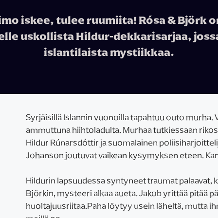
imo iskee, tulee ruumiita! Rósa & Björk o
elle uskollista Hildur-dekkarisarjaa, joss
islantilaista mystiikkaa.
Syrjäisillä Islannin vuonoilla tapahtuu outo murha. 
ammuttuna hiihtoladulta. Murhaa tutkiessaan rikoset
Hildur Rúnarsdóttir ja suomalainen poliisiharjoitte
Johanson joutuvat vaikean kysymyksen eteen. Kanna
Hildurin lapsuudessa syntyneet traumat palaavat, k
Björkin, mysteeri alkaa aueta. Jakob yrittää pitää 
huoltajuusriitaa.Paha löytyy usein läheltä, mutta ih