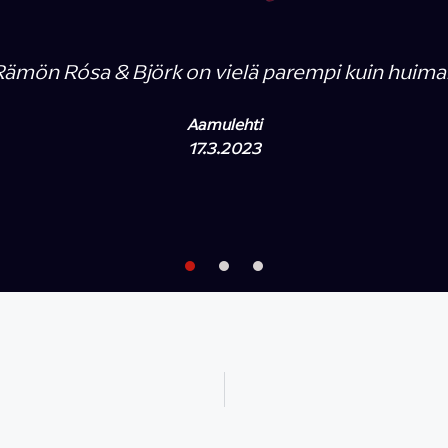
yksinkertaisesti iskee lukijalta ilmat keuhkoista.
saanut liki kyyneleitä silmiin – niin hu
Helsingin 
17.3.2