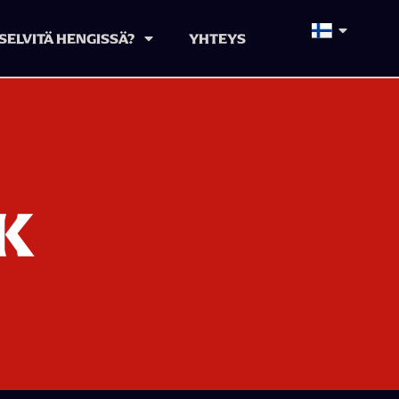
SELVITÄ HENGISSÄ?
YHTEYS
K