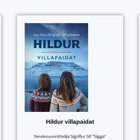
Hildur villapaidat
Neulesuunnittelija Sigríður Sif ”Sigga”