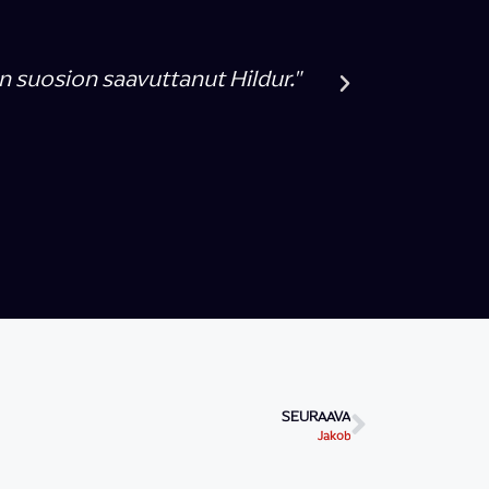
 Harvoin olen yllättynyt dekkarissakaan tällä tav
rjan käänteen Rósa & Björk äkkiä saa."
Sanomat
023
SEURAAVA
Jakob