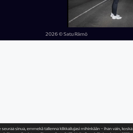
2026 © Satu Rämö
e seuraa sinua, emmekä tallenna klikkailujasi mihinkään – ihan vain, koska