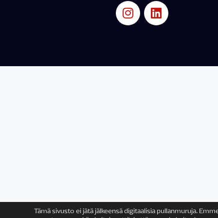
Tämä sivusto ei jätä jälkeensä digitaalisia pullanmuruja. Emm