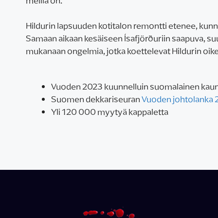
meillä on.
Hildurin lapsuuden kotitalon remontti etenee, kunn
Samaan aikaan kesäiseen Ísafjörðuriin saapuva, suur
mukanaan ongelmia, jotka koettelevat Hildurin oike
Vuoden 2023 kuunnelluin suomalainen kaun
Suomen dekkariseuran
Vuoden johtolanka 
Yli 120 000 myytyä kappaletta