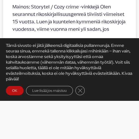
Mainos: Storytel / Cozy crime -vinkkejä Olen
seurannut rikoskirjallisuusgenreä tiiviisti viimeiset
15 vuotta. Luen ja kuuntelen kymmeniä rikoskirjoja
vuodessa, viime vuonna meni yli sadan, jos
LUE LISÄÄ »
Tämä sivusto ei jätä jälkeensä digitaalisia pullanmuruja. Emme
seuraa sinua, emmekä tallenna klikkailujasi mihinkään – ihan vain,
koska arvostamme sekä yksityisyyttäsi että omaa
6.6.2022
kahvitaukoamme (vähemmän dataa, vähemmän työtä!). Voit siis
selailla huoletta, täällä ei ole mitään hyväksyttäviä
evästeilmoituksia, koska ei ole hyväksyttäviä evästeitäkään. Kivaa
päivää!
Sulje evästebanneri
OK
Lue lisää jos maistuu
Satu Rämö