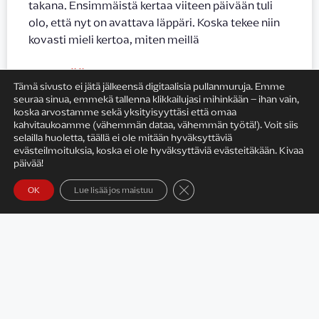
takana. Ensimmäistä kertaa viiteen päivään tuli
olo, että nyt on avattava läppäri. Koska tekee niin
kovasti mieli kertoa, miten meillä
LUE LISÄÄ »
Tämä sivusto ei jätä jälkeensä digitaalisia pullanmuruja. Emme
seuraa sinua, emmekä tallenna klikkailujasi mihinkään – ihan vain,
koska arvostamme sekä yksityisyyttäsi että omaa
27.12.2017
kahvitaukoamme (vähemmän dataa, vähemmän työtä!). Voit siis
selailla huoletta, täällä ei ole mitään hyväksyttäviä
evästeilmoituksia, koska ei ole hyväksyttäviä evästeitäkään. Kivaa
päivää!
Sulje evästebanneri
OK
Lue lisää jos maistuu
Satu Rämö
Yhteystiedot