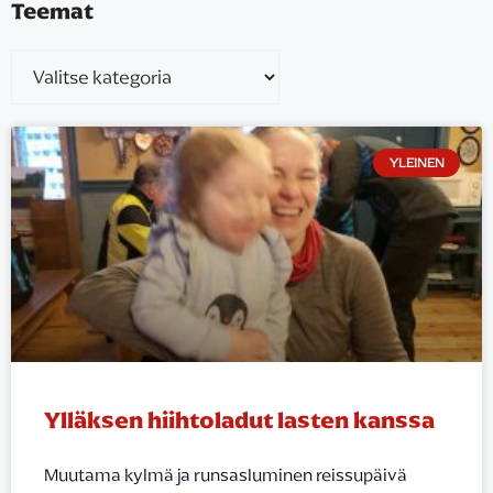
Teemat
YLEINEN
Ylläksen hiihtoladut lasten kanssa
Muutama kylmä ja runsasluminen reissupäivä