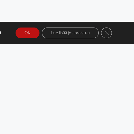
Sulje evästeba
i
OK
Lue lisää jos maistuu