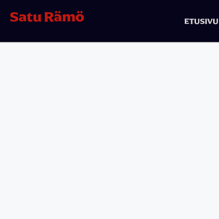
Satu Rämö
ETUSIVU