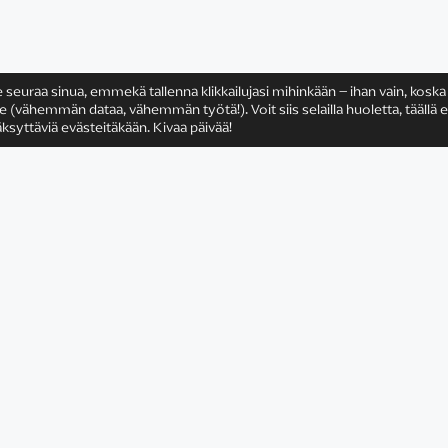
e seuraa sinua, emmekä tallenna klikkailujasi mihinkään – ihan vain, koska
ähemmän dataa, vähemmän työtä!). Voit siis selailla huoletta, täällä e
ksyttäviä evästeitäkään. Kivaa päivää!