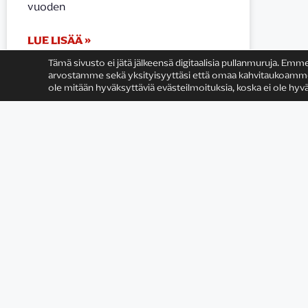
vuoden
LUE LISÄÄ »
Tämä sivusto ei jätä jälkeensä digitaalisia pullanmuruja. Emm
arvostamme sekä yksityisyyttäsi että omaa kahvitaukoamme (v
25.4.2017
ole mitään hyväksyttäviä evästeilmoituksia, koska ei ole hyvä
Satu Rämö
Yhteystiedot
Tietosuojaseloste