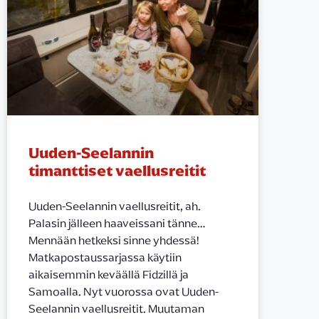
Uuden-Seelannin
timanttiset vaellusreitit
Uuden-Seelannin vaellusreitit, ah.
Palasin jälleen haaveissani tänne…
Mennään hetkeksi sinne yhdessä!
Matkapostaussarjassa käytiin
aikaisemmin keväällä Fidzillä ja
Samoalla. Nyt vuorossa ovat Uuden-
Seelannin vaellusreitit. Muutaman